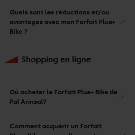
du
En
Forfait
cas
Quels sont les réductions et/ou
Plus+
d’accident
Bike?
avec
avantages avec mon Forfait Plus+
un
Forfait
Bike ?
Plus+
Bike,
quelles
Quels
sont
sont
Shopping en ligne
les
les
démarches
réductions
à
et/ou
suivre?
avantages
avec
mon
Forfait
Où acheter le Forfait Plus+ Bike de
Plus+
Bike
Pal Arinsal?
?
Où
acheter
Comment acquérir un Forfait
le
Forfait