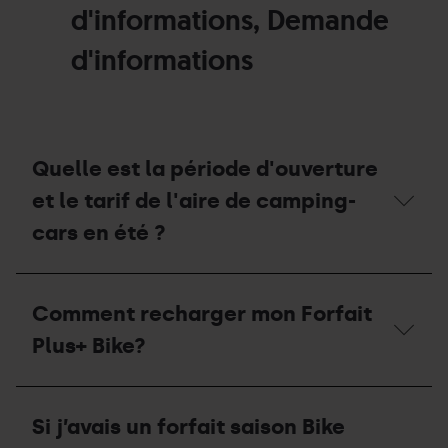
d'informations, Demande
d'informations
Quelle est la période d'ouverture
et le tarif de l'aire de camping-
cars en été ?
Quelle
est
Comment recharger mon Forfait
la
période
Plus+ Bike?
d'ouverture
et
le
Comment
tarif
recharger
Si j’avais un forfait saison Bike
de
mon
l'aire