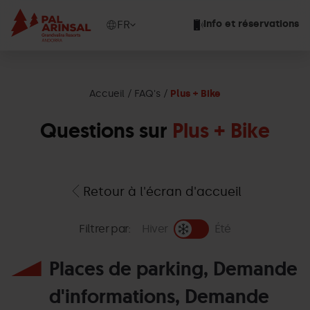
Aller
au
Show
FR
Info et réservations
contenu
available
principal
languages
Voir
le
Accueil
FAQ's
Plus + Bike
message
Questions sur
Plus + Bike
Retour à l'écran d'accueil
Filtrer par:
Hiver
Été
Places de parking, Demande
d'informations, Demande