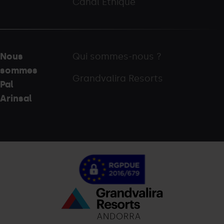
Canal Éthique
Nous
Qui sommes-nous ?
sommes
Grandvalira Resorts
Pal
Arinsal
Menú