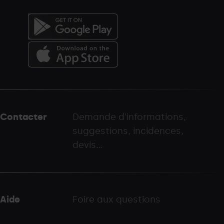
Menú
del
peu
Contacter
Demande d'informations,
-
suggestions, incidences,
palarinsal.com
devis...
Aide
Foire aux questions