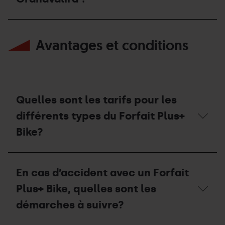
À
Bike
qui
au
dois-
Winter
Puis-
je
Park
je
m'adresser
Avantages et conditions
en
utiliser
hiver?
mon
Forfait
Plus+
Bike
sur
les
Quelles sont les tarifs pour les
circuits
de
différents types du Forfait Plus+
Grandvalira
Bike?
?
Quelles
sont
En cas d’accident avec un Forfait
les
tarifs
Plus+ Bike, quelles sont les
pour
les
démarches à suivre?
différents
types