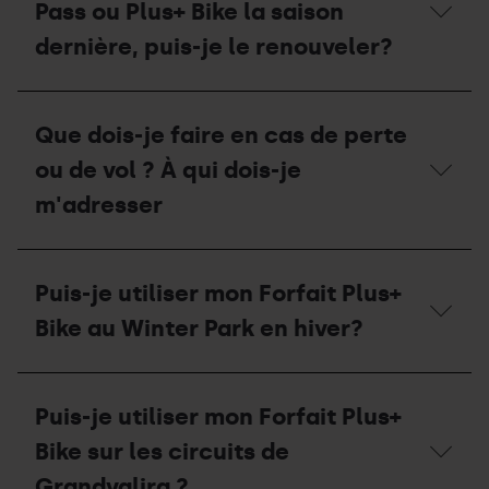
Forfait
Pass ou Plus+ Bike la saison
de
Plus+
camping-
Bike?
dernière, puis-je le renouveler?
cars
en
été
Si
?
j’avais
Que dois-je faire en cas de perte
un
forfait
ou de vol ? À qui dois-je
saison
Bike
m'adresser
Pass
ou
Plus+
Que
Bike
dois-
Puis-je utiliser mon Forfait Plus+
la
je
saison
faire
Bike au Winter Park en hiver?
dernière,
en
puis-
cas
je
de
Puis-
le
perte
je
Puis-je utiliser mon Forfait Plus+
renouveler?
ou
utiliser
de
mon
Bike sur les circuits de
vol
Forfait
?
Plus+
Grandvalira ?