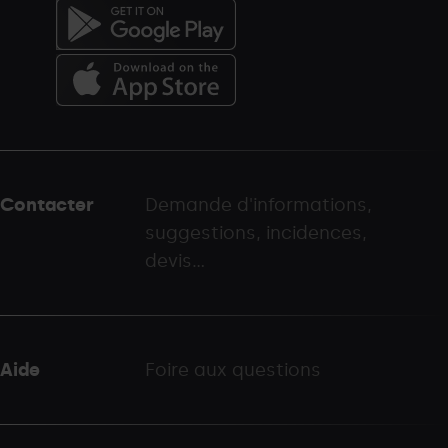
Menú
del
peu
Contacter
Demande d'informations,
-
suggestions, incidences,
palarinsal.com
devis...
Aide
Foire aux questions