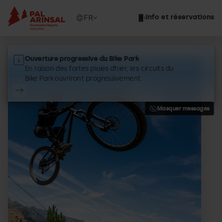
Aller
au
Show
FR
Info et réservations
contenu
available
principal
languages
Bike-Pass-PA.jpg
Grandvalira
Bike Pass
Ouverture progressive du Bike Park
En raison des fortes pluies d’hier, les circuits du
Bike Park ouvriront progressivement.
Masquer messages