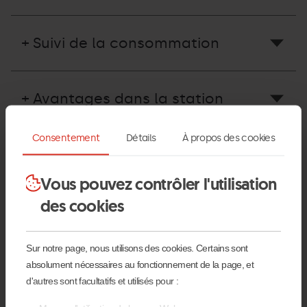
+ Suivi de la consommation
+ Avantages dans la station
Consentement
Détails
À propos des cookies
+ Réductions familiales
Vous pouvez contrôler l'utilisation
des cookies
Questions relatives au
Forfait Plus+ Bike
Sur notre page, nous utilisons des cookies. Certains sont
absolument nécessaires au fonctionnement de la page, et
d'autres sont facultatifs et utilisés pour :