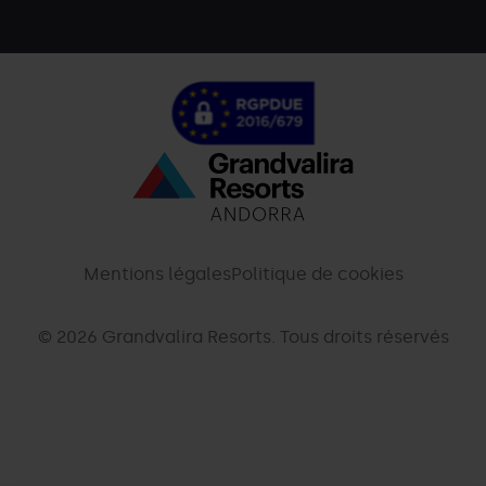
Menú
inferior
-
Mentions légales
Politique de cookies
palarinsal.com
© 2026 Grandvalira Resorts. Tous droits réservés