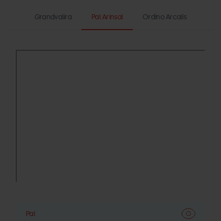
Pal Arinsal
Grandvalira
Ordino Arcalís
Pal