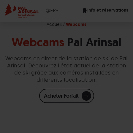
Aller
au
Show
FR
Info et réservations
contenu
available
principal
languages
Accueil
Webcams
Voir
le
Webcams
Pal Arinsal
message
Webcams en direct de la station de ski de Pal
Arinsal. Découvrez l'état actuel de la station
de ski grâce aux caméras installées en
différents localisation.
Acheter Forfait