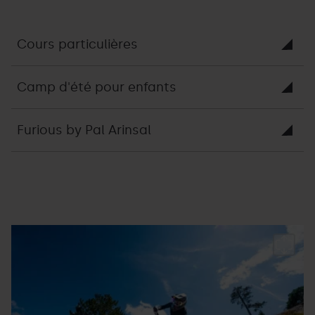
Cours particulières
Camp d'été pour enfants
Furious by Pal Arinsal
Escola-
Grandvalira
E
bike-
b
2.jpg