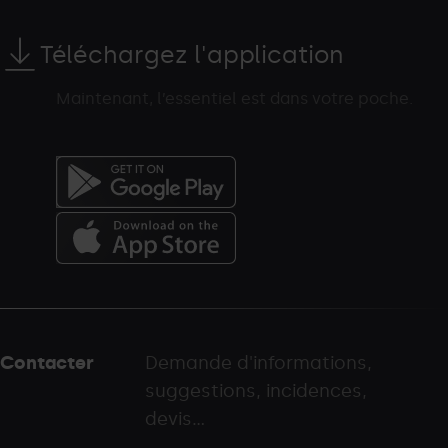
Téléchargez l'application
Maintenant, l’essentiel est dans votre poche.
Menú
del
peu
Contacter
Demande d'informations,
-
suggestions, incidences,
palarinsal.com
devis...