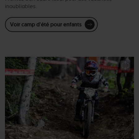
inoubliables.
Voir camp d'été pour enfants
Escola-
Grandvalira
E
bike-
b
4.jpg