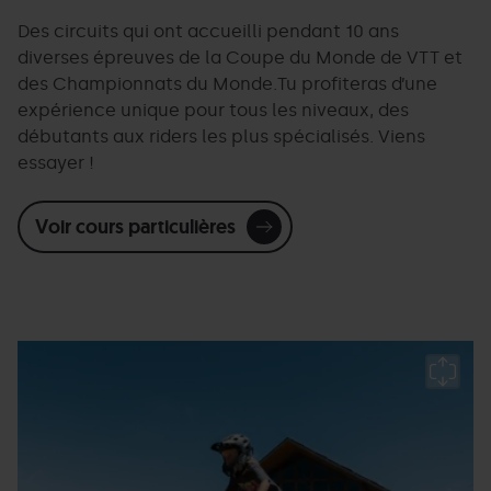
Des circuits qui ont accueilli pendant 10 ans
diverses épreuves de la Coupe du Monde de VTT et
des Championnats du Monde.Tu profiteras d’une
expérience unique pour tous les niveaux, des
débutants aux riders les plus spécialisés. Viens
essayer !
Voir cours particulières
Escola-
Grandvalira
E
bike-
b
3.jpg