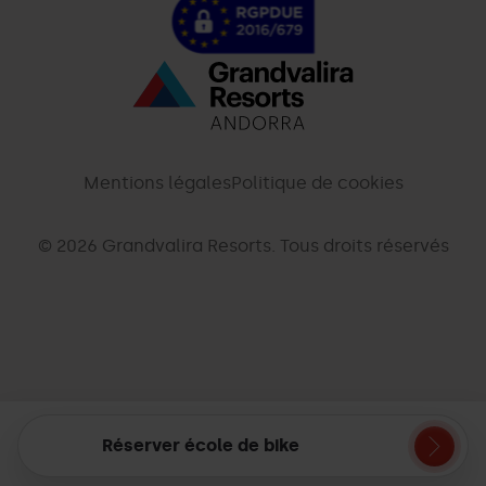
Menú
inferior
-
Mentions légales
Politique de cookies
palarinsal.com
© 2026 Grandvalira Resorts. Tous droits réservés
Réserver école de bike