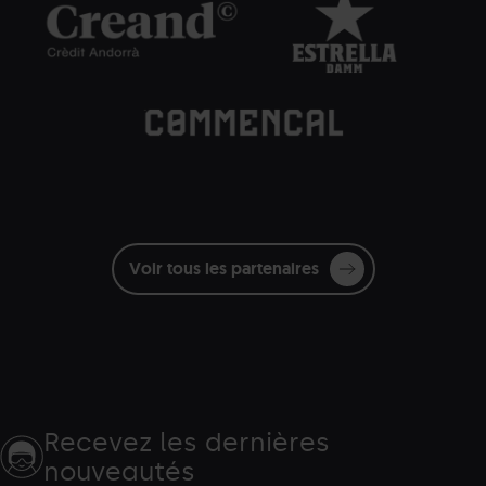
blancas_Eventos.png
Damm.png
Dam
Commencal.png
Grandvalira
Commençal
blanc
Voir tous les partenaires
Recevez les dernières
nouveautés