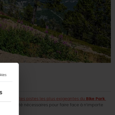
kies
s
 affronter
les pistes les plus exigeantes du
Bike Park
.
a stabilité nécessaires pour faire face à n’importe