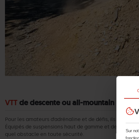
VTT
de descente ou all-mountain
V
Pour les amateurs d’adrénaline et de défis, ils pourr
Équipés de suspensions haut de gamme et de géométries
Sur not
quel obstacle en toute sécurité.
fonction