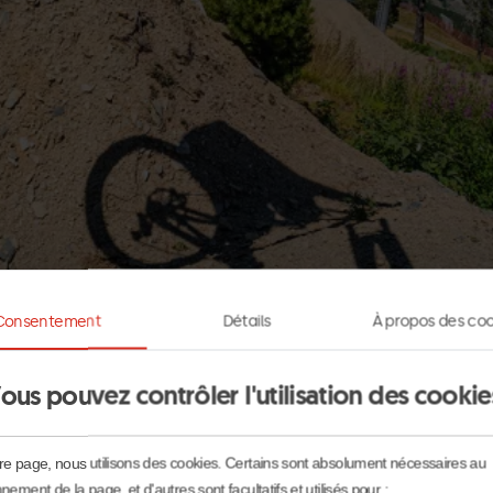
Consentement
Détails
À propos des coo
ous pouvez contrôler l'utilisation des cookie
ont louer des VTT de descente conçus spécifiquement pour
 agressives, ces vélos vous procureront l’assurance et l
re page, nous utilisons des cookies. Certains sont absolument nécessaires au
nement de la page, et d'autres sont facultatifs et utilisés pour :