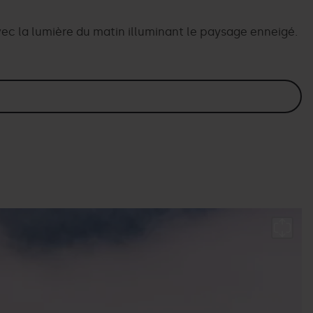
vec la lumière du matin illuminant le paysage enneigé.
G
E