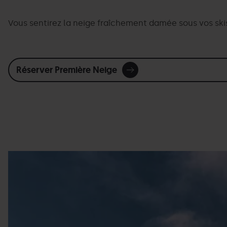
Vous sentirez la neige fraîchement damée sous vos ski
Réserver Première Neige
Primera_neu.jpg
Grandvalira