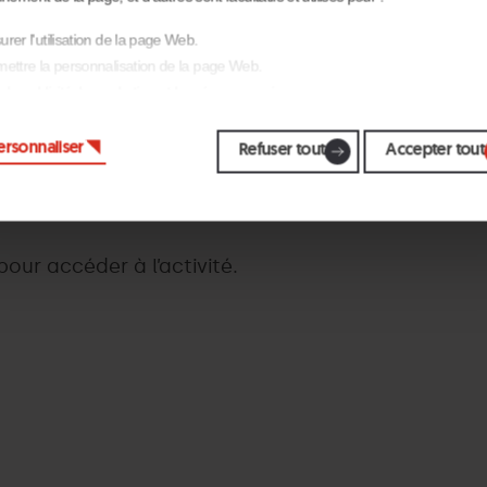
rer l'utilisation de la page Web.
ettre la personnalisation de la page Web.
rra.
 la publicité, le marketing et les réseaux sociaux.
uant sur « Accepter tout », vous autorisez l'installation des cookies. Si vous préf
ersonnaliser
rer vous-même, cliquez sur « Configurer ».
Refuser tout
Accepter tout
 pour accéder à l’activité.