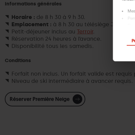
Informations générales
Mesu
Horaire :
de 8 h 30 à 9 h 30.
Perm
Emplacement :
à 8 h 30 au télésiège Josep Se
Pour
Petit-déjeuner inclus au
Terroir
.
En cliq
Réservation 24 heures à l’avance.
P
configu
Disponibilité tous les samedis.
Conditions
Forfait non inclus. Un forfait valide est requis
Niveau de ski intermédiaire à avancer requis.
Réserver Première Neige