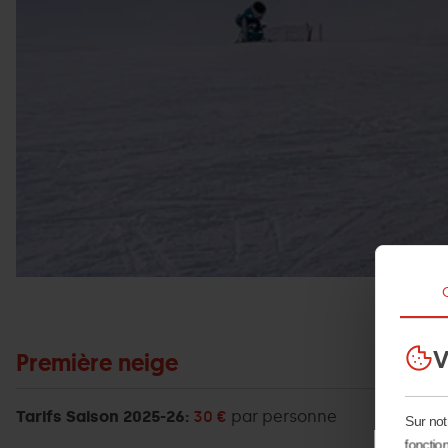
V
Première neige
Tarifs Saison 2025-26:
30 €
par personne
Sur not
fonction