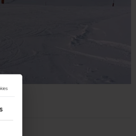
kies
s