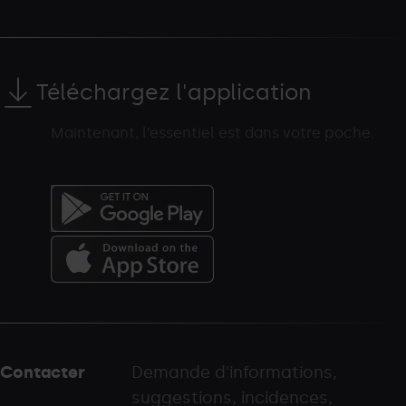
Téléchargez l'application
Maintenant, l’essentiel est dans votre poche.
Menú
del
peu
Contacter
Demande d'informations,
-
suggestions, incidences,
palarinsal.com