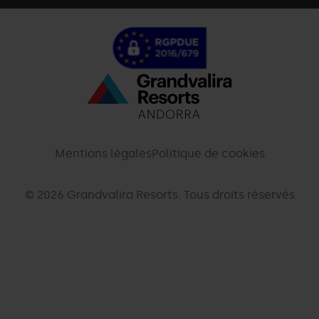
Menú
inferior
-
Mentions légales
Politique de cookies
palarinsal.com
© 2026 Grandvalira Resorts. Tous droits réservés