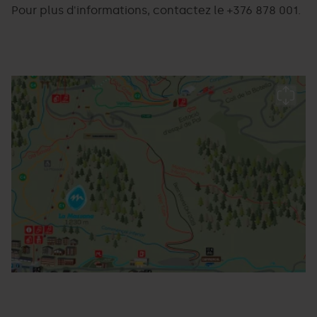
Pour plus d'informations, contactez le +376 878 001.
Winter
Grandvalira
W
Bike
B
Park
P
Mapa.jpg
P
Ar