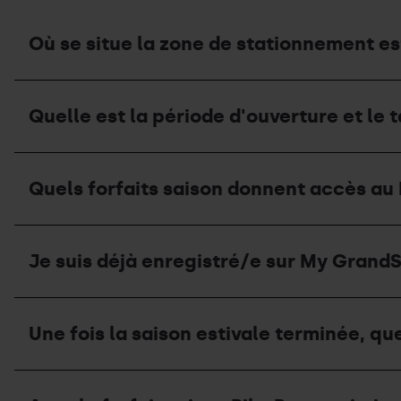
Où se situe la zone de stationnement est
Où
se
Quelle est la période d'ouverture et le t
situe
la
zone
Quelle
de
est
stationnement
Quels forfaits saison donnent accès au 
la
estival
période
et
d'ouverture
quelle
Quels
et
est
forfaits
le
Je suis déjà enregistré/e sur My GrandSk
sa
saison
tarif
capacité
donnent
de
?
accès
l'aire
Je
au
de
suis
Bike
Une fois la saison estivale terminée, que
camping-
déjà
Park
cars
enregistré/e
pendant
en
sur
la
Une
été
My
saison
fois