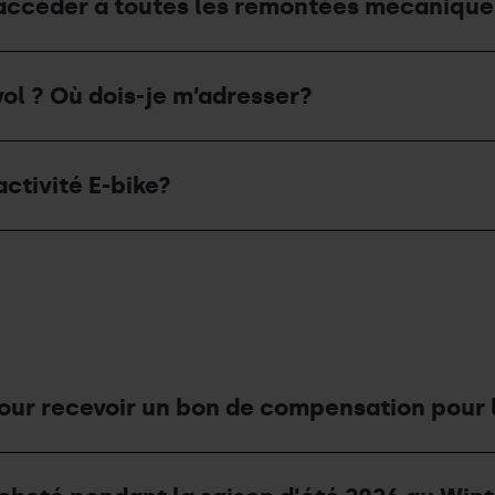
je accéder à toutes les remontées mécaniqu
vol ? Où dois-je m’adresser?
activité E-bike?
ur recevoir un bon de compensation pour 