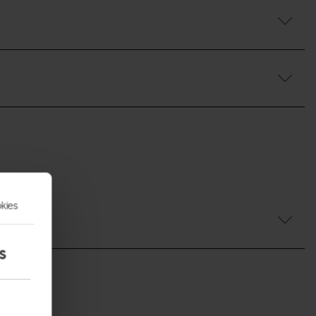
kies
s