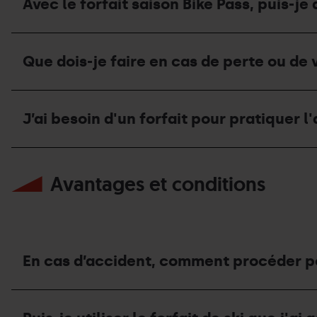
?
GrandSki,
Avec le forfait saison Bike Pass, puis-
estivale
la
mais
2026?
saison
j’ai
estivale
oublié
Avec
terminée,
mes
le
que
Que dois-je faire en cas de perte ou de 
codes
forfait
dois-
d’accès.
saison
je
Que
Bike
faire
Que
dois-
Pass,
de
dois-
je
puis-
J’ai besoin d'un forfait pour pratiquer l'
mon
je
faire?
je
forfait?
faire
accéder
en
à
J’ai
cas
toutes
besoin
de
Avantages et conditions
les
d'un
perte
remontées
forfait
ou
mécaniques
pour
de
de
pratiquer
vol
Grandvalira
l'activité
?
Resorts?
E-
Où
bike?
En cas d’accident, comment procéder po
dois-
je
m’adresser?
En
cas