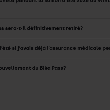
ai acheté pendant la saison d'été 2026 au Win
s sera-t-il définitivement retiré?
’été si j’avais déjà l’assurance médicale p
ouvellement du Bike Pass?