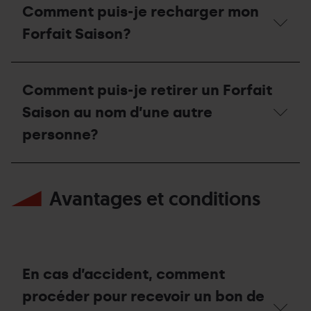
dans
j’ai
Comment puis-je recharger mon
les
un
stations
forfait
Forfait Saison?
d’Ordino
saison
Arcalís
de
ou
ski
Comment
de
alpin,
puis-
Comment puis-je retirer un Forfait
Pal
est-
je
Arinsal?
ce
recharger
Saison au nom d’une autre
que
mon
je
Forfait
personne?
peux
Saison?
faire
du
Comment
ski
puis-
de
Avantages et conditions
je
randonnée
retirer
aux
un
stations
Forfait
de
Saison
ski ?
au
nom
En cas d’accident, comment
d’une
autre
procéder pour recevoir un bon de
personne?