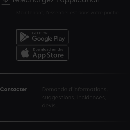
Maintenant, l’essentiel est dans votre poche.
Menú
del
peu
Contacter
Demande d'informations,
-
suggestions, incidences,
palarinsal.com
devis...