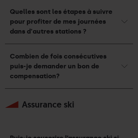
mon
Quand
invitation?
puis-
Quelles sont les étapes à suivre
je
bénéficier
pour profiter de mes journées
de
la
dans d'autres stations ?
remise
de
renouvellement
Quelles
?
sont
Combien de fois consécutives
les
étapes
puis-je demander un bon de
à
suivre
compensation?
pour
profiter
de
Combien
mes
de
Assurance ski
journées
fois
dans
consécutives
d'autres
puis-
stations
je
?
demander
un
bon
Puis-je souscrire l’assurance ski si