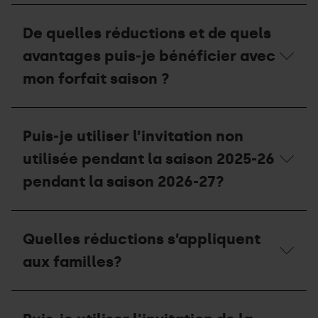
double
Quelle
aux
date
De quelles réductions et de quels
guichets?
de
validité
avantages puis‐je bénéficier avec
doit
avoir
mon forfait saison ?
mon
certificat
ou
De
mon
quelles
Puis-je utiliser l’invitation non
attestation
réductions
de
et
utilisée pendant la saison 2025-26
résidence?
de
quels
pendant la saison 2026-27?
avantages
puis‐
je
Puis-
bénéficier
je
Quelles réductions s’appliquent
avec
utiliser
mon
l’invitation
aux familles?
forfait
non
saison
utilisée
?
pendant
Quelles
la
réductions