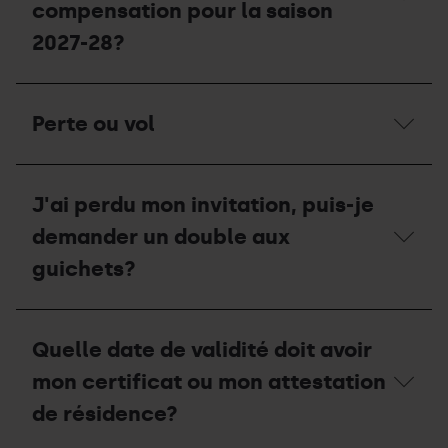
compensation pour la saison
2027-28?
En
cas
Perte ou vol
d’accident,
comment
procéder
Perte
pour
ou
recevoir
J'ai perdu mon invitation, puis-je
vol
un
demander un double aux
bon
de
guichets?
compensation
pour
la
J'ai
saison
perdu
2027-
Quelle date de validité doit avoir
mon
28?
invitation,
mon certificat ou mon attestation
puis-
je
de résidence?
demander
un