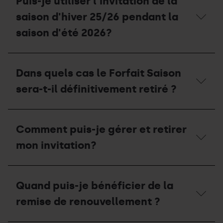
Puis-je utiliser l'invitation de la
saison
s’appliquent
2025-
aux
saison d'hiver 25/26 pendant la
26
familles?
pendant
saison d'été 2026?
la
saison
2026-
Puis-
27?
je
Dans quels cas le Forfait Saison
utiliser
l'invitation
sera-t-il définitivement retiré ?
de
la
saison
Dans
d'hiver
quels
Comment puis-je gérer et retirer
25/26
cas
pendant
le
mon invitation?
la
Forfait
saison
Saison
d'été
sera-
Comment
2026?
t-
puis-
Quand puis-je bénéficier de la
il
je
définitivement
gérer
remise de renouvellement ?
retiré
et
?
retirer