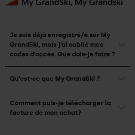
My GrandSki, My Grandski
échanger
pour
la
accéder
modalité
aux
de
remontées
mon
mécaniques
forfait
activées
saison
pendant
Je suis déjà enregistré/e sur My
?
la
GrandSki, mais j’ai oublié mes
saison
d'été
codes d’accès. Que dois-je faire ?
2026?
Je
suis
Qu’est-ce que My GrandSki ?
déjà
enregistré/e
sur
Qu’est-
My
ce
GrandSki,
Comment puis-je télécharger la
que
mais
My
facture de mon achat?
j’ai
GrandSki
oublié
?
mes
Comment
codes
puis-
d’accès.