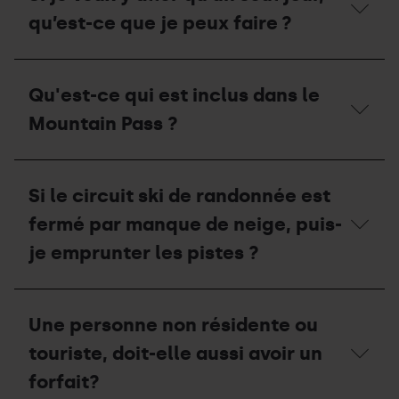
faire
qu’est-ce que je peux faire ?
si
je
suis
Si
membre
je
Qu'est-ce qui est inclus dans le
de
veux
la
y
Mountain Pass ?
Fédération
aller
Andorrane
qu’un
d'Alpinisme
seul
Qu'est-
(FAM)
jour,
ce
pour
Si le circuit ski de randonnée est
qu’est-
qui
obtenir
ce
est
fermé par manque de neige, puis-
le
que
inclus
Mountain
je
dans
je emprunter les pistes ?
Pass
peux
le
?
faire ?
Mountain
Pass
Si
?
le
Une personne non résidente ou
circuit
ski
touriste, doit-elle aussi avoir un
de
randonnée
forfait?
est