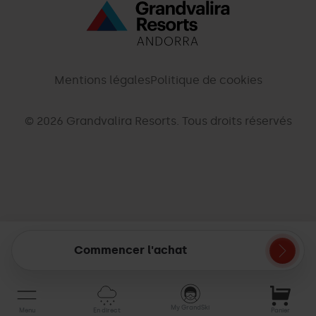
Menú
inferior
-
Mentions légales
Politique de cookies
palarinsal.com
© 2026 Grandvalira Resorts. Tous droits réservés
Commencer l'achat
Mon
panier
My GrandSki
Menu
En direct
Panier