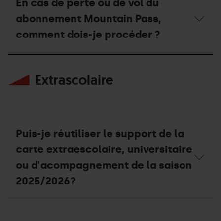
En cas de perte ou de vol du
nécessaire
itinéraire
peut
pour
situé
acheter
abonnement Mountain Pass,
faire
en
le
du
dehors
forfait Mountain
comment dois-je procéder ?
ski
du
Pass?
alpinisme
domaine
en
skiable
En
dehors
?
cas
des
Extrascolaire
de
domaines
perte
skiables
ou
?
de
vol
du
abonnement
Puis-je réutiliser le support de la
Mountain
Pass,
carte extraescolaire, universitaire
comment
ou d'acompagnement de la saison
dois-
je
2025/2026?
procéder ?
Puis-
je