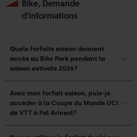
Bike, Demande
réutiliser
le
support
d'informations
de
la
carte
extraescolaire,
universitaire
ou
Quels forfaits saison donnent
d'acompagnement
de
accès au Bike Park pendant la
la
saison
saison estivale 2026?
2025/2026?
Quels
forfaits
Avec mon forfait saison, puis-je
saison
donnent
accéder à la Coupe du Monde UCI
accès
au
de VTT à Pal Arinsal?
Bike
Park
pendant
Avec
la
mon