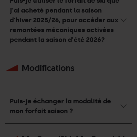
Puis-je utiliser le forfait de ski que
saison
forfait
estivale
saison,
j'ai acheté pendant la saison
2026?
puis-
je
d'hiver 2025/26, pour accéder aux
accéder
remontées mécaniques activées
à
la
pendant la saison d'été 2026?
Coupe
du
Monde
Puis-
UCI
je
de
Modifications
utiliser
VTT
le
à
forfait
Pal
de
Arinsal?
ski
que
j'ai
Puis-je échanger la modalité de
acheté
pendant
mon forfait saison ?
la
saison
Puis-
d'hiver
je
2025/26,