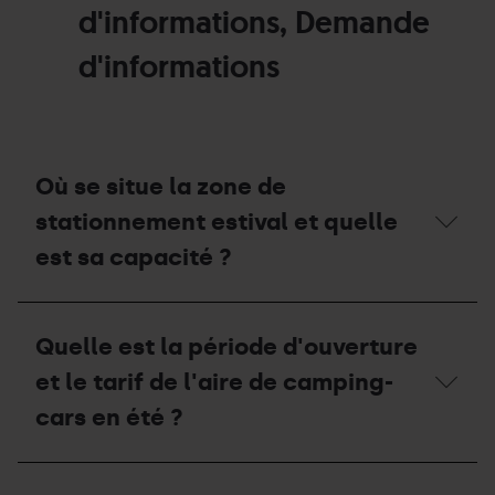
d'informations, Demande
d'informations
Où se situe la zone de
stationnement estival et quelle
est sa capacité ?
Où
se
Quelle est la période d'ouverture
situe
la
et le tarif de l'aire de camping-
zone
de
cars en été ?
stationnement
estival
et
Quelle
quelle
est