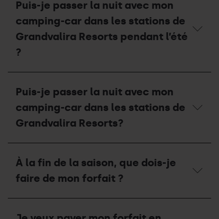
Puis-je passer la nuit avec mon
est
la
sa
période
camping-car dans les stations de
capacité
d'ouverture
?
et
Grandvalira Resorts pendant l’été
le
?
tarif
de
l'aire
Puis-
de
je
camping-
Puis-je passer la nuit avec mon
passer
cars
la
en
camping-car dans les stations de
nuit
été
avec
Grandvalira Resorts?
?
mon
camping-
car
Puis-
dans
je
À la fin de la saison, que dois-je
les
passer
stations
la
faire de mon forfait ?
de
nuit
Grandvalira
avec
Resorts
mon
À
pendant
camping-
la
Je veux payer mon forfait en
l’été
car