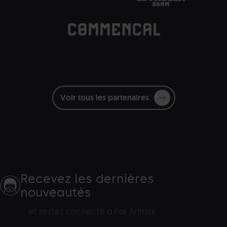
Commencal.png
Grandvalira
Commençal
blanc
Voir tous les partenaires
Recevez les dernières
nouveautés
et restez connecté à Pal Arinsal