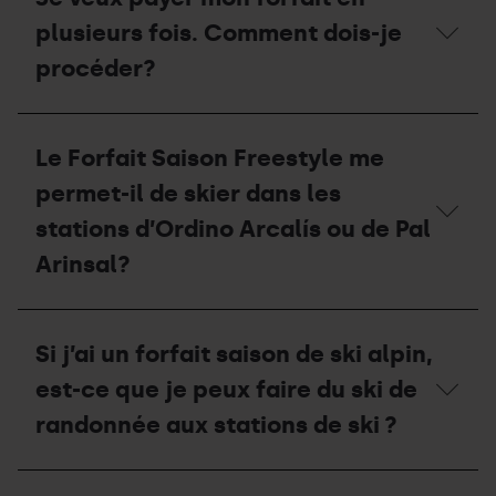
fin
?
dans
de
plusieurs fois. Comment dois-je
les
la
stations
saison,
procéder?
de
que
Grandvalira
dois-
Resorts?
je
Je
faire
veux
Le Forfait Saison Freestyle me
de
payer
mon
mon
permet-il de skier dans les
forfait
forfait
?
en
stations d’Ordino Arcalís ou de Pal
plusieurs
Arinsal?
fois.
Comment
dois-
Le
je
Forfait
procéder?
Si j’ai un forfait saison de ski alpin,
Saison
Freestyle
est-ce que je peux faire du ski de
me
permet-
randonnée aux stations de ski ?
il
de
skier
Si