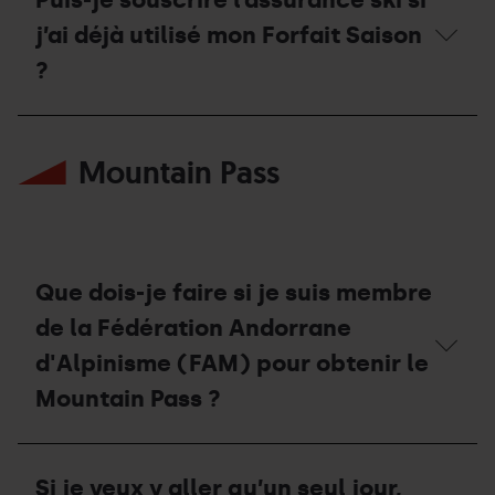
de
compensation?
j’ai déjà utilisé mon Forfait Saison
?
Puis-
je
Mountain Pass
souscrire
l’assurance
ski
si
j’ai
déjà
utilisé
Que dois-je faire si je suis membre
mon
Forfait
de la Fédération Andorrane
Saison
d'Alpinisme (FAM) pour obtenir le
?
Mountain Pass ?
Que
dois-
Si je veux y aller qu’un seul jour,
je