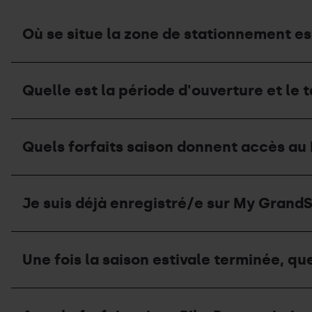
Où se situe la zone de stationnement est
Où
se
Quelle est la période d'ouverture et le t
situe
la
zone
Quelle
de
est
stationnement
Quels forfaits saison donnent accès au 
la
estival
période
et
d'ouverture
quelle
Quels
et
est
forfaits
le
Je suis déjà enregistré/e sur My GrandSk
sa
saison
tarif
capacité
donnent
de
?
accès
l'aire
Je
au
de
suis
Bike
Une fois la saison estivale terminée, que
camping-
déjà
Park
cars
enregistré/e
pendant
en
sur
la
Une
été
My
saison
fois