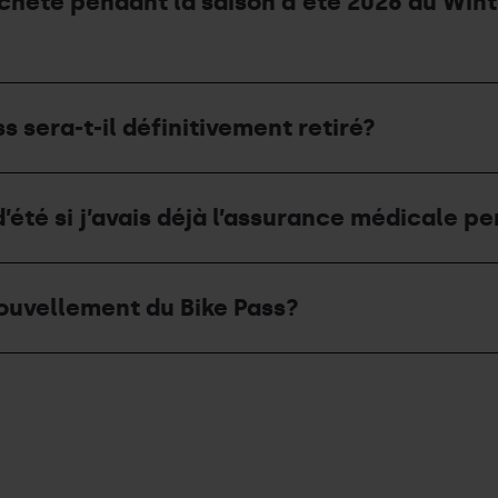
ai acheté pendant la saison d'été 2026 au Win
s sera-t-il définitivement retiré?
’été si j’avais déjà l’assurance médicale p
ouvellement du Bike Pass?