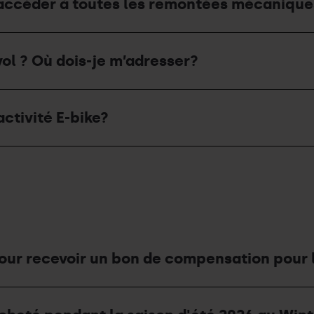
je accéder à toutes les remontées mécaniqu
vol ? Où dois-je m’adresser?
activité E-bike?
ur recevoir un bon de compensation pour 