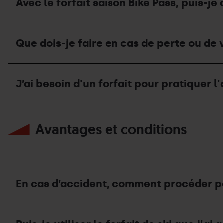
?
GrandSki,
Avec le forfait saison Bike Pass, puis-
estivale
la
mais
2026?
saison
j’ai
estivale
oublié
Avec
terminée,
mes
le
que
Que dois-je faire en cas de perte ou de 
codes
forfait
dois-
d’accès.
saison
je
Que
Bike
faire
Que
dois-
Pass,
de
dois-
je
puis-
J’ai besoin d'un forfait pour pratiquer l'
mon
je
faire?
je
forfait?
faire
accéder
en
à
J’ai
cas
toutes
besoin
de
Avantages et conditions
les
d'un
perte
remontées
forfait
ou
mécaniques
pour
de
de
pratiquer
vol
Grandvalira
l'activité
?
Resorts?
E-
Où
bike?
En cas d’accident, comment procéder po
dois-
je
m’adresser?
En
cas