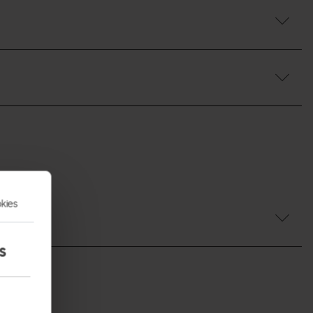
kies
s