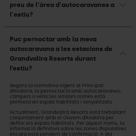
la
preu de l'àrea d'autocaravanes a
zona
de
l'estiu?
pernoctació
d’estiu
i
Quin
quina
és
Puc pernoctar amb la meva
capacitat
el
té?
període
autocaravana a les estacions de
d'obertura
i
Grandvalira Resorts durant
el
l’estiu?
preu
de
Puc
l'àrea
pernoctar
d'autocaravanes
Segons la normativa vigent al Principat
amb
a
d’Andorra, la pernoctació amb autocaravanes,
la
l'estiu?
càmpers o vehicles similars només està
meva
permesa en espais habilitats i senyalitzats.
autocaravana
a
Actualment, Grandvalira Resorts està treballant
les
conjuntament amb el Govern d’Andorra per
estacions
definir els espais habilitats. Per aquest motiu, la
de
informació definitiva sobre les zones disponibles
Grandvalira
encara està pendent de confirmació. A dia