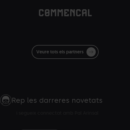
Commencal.png
Grandvalira
Commençal
blanc
Veure tots els partners
Rep les darreres novetats
i segueix connectat amb Pal Arinsal