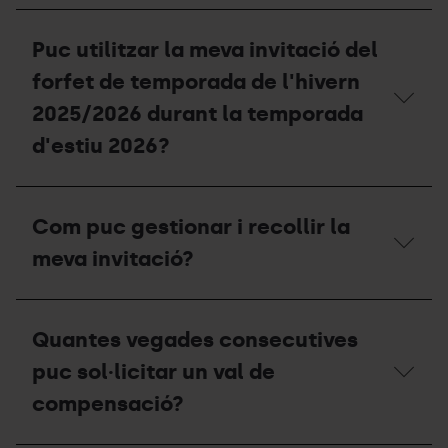
duplicat
Quina
a
data
Puc utilitzar la meva invitació del
taquilles?
de
validesa
forfet de temporada de l'hivern
ha
de
2025/2026 durant la temporada
tenir
d'estiu 2026?
el
meu
certificat
Puc
de
utilitzar
residència
Com puc gestionar i recollir la
la
o
meva
padró?
meva invitació?
invitació
del
forfet
Com
de
puc
Quantes vegades consecutives
temporada
gestionar
de
i
puc sol·licitar un val de
l'hivern
recollir
2025/2026
la
compensació?
durant
meva
la
invitació?
temporada