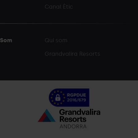
Canal Ètic
Som
Qui som
Grandvalira Resorts
Menú
inferior