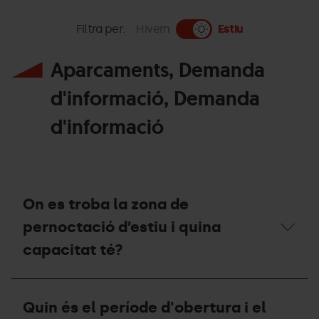
Filtra per:
Hivern
Estiu
Aparcaments, Demanda
d'informació, Demanda
d'informació
On es troba la zona de
pernoctació d’estiu i quina
capacitat té?
On
es
Quin és el període d'obertura i el
troba