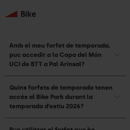
Quantes
d'estiu
vegades
2026?
Bike
consecutives
puc
sol·licitar
un
val
de
compensació?
Amb el meu forfet de temporada,
puc accedir a la Copa del Món
UCI de BTT a Pal Arinsal?
Amb
el
Quins forfets de temporada tenen
meu
forfet
accés al Bike Park durant la
de
temporada,
temporada d’estiu 2026?
puc
accedir
a
Quins
la
forfets
Puc utilitzar el forfet que he