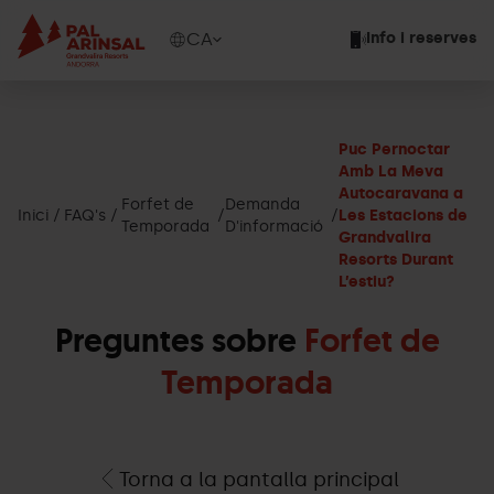
Vés
al
Show
CA
Info i reserves
contingut
available
languages
Show
message
Puc Pernoctar
Amb La Meva
Autocaravana a
Forfet de
Demanda
Inici
FAQ's
Les Estacions de
Temporada
D'informació
Grandvalira
Resorts Durant
L’estiu?
Preguntes sobre
Forfet de
Temporada
Torna a la pantalla principal