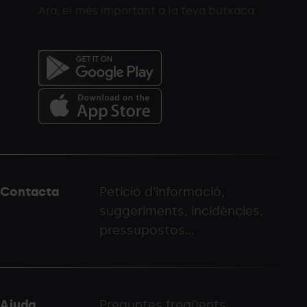
Ara, el més important a la teva butxaca
Menú
del
peu
Contacta
Petició d'informació,
-
suggeriments, incidències,
palarinsal.com
pressupostos...
Ajuda
Preguntes freqüents