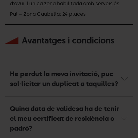
Resorts
d'avui, l’única zona habilitada amb serveis és:
durant
l’estiu?
Pal – Zona Caubella: 24 places
Avantatges i condicions
He perdut la meva invitació, puc
sol·licitar un duplicat a taquilles?
He
perdut
Quina data de validesa ha de tenir
la
meva
el meu certificat de residència o
invitació,
puc
padró?
sol·licitar
un