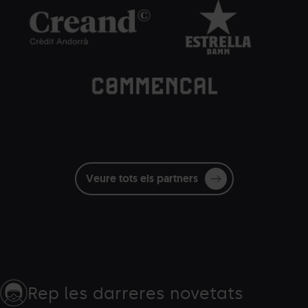
Creand_letras-
Grandvalira
Creand
Estrella-
Grandvalira
Estre
blancas_Eventos.png
Damm.png
Dam
Commencal.png
Grandvalira
Commençal
blanc
Veure tots els partners
Rep les darreres novetats