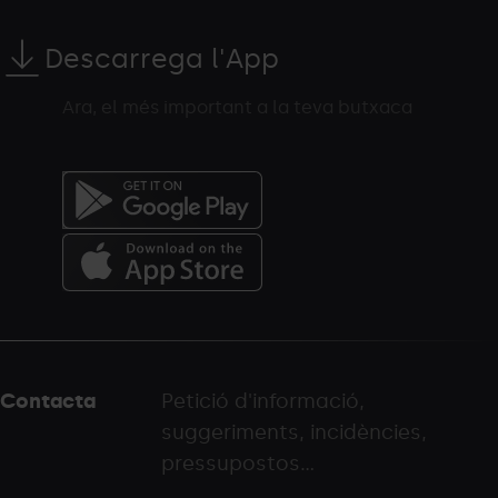
Descarrega l'App
Ara, el més important a la teva butxaca
Menú
del
peu
Contacta
Petició d'informació,
-
suggeriments, incidències,
palarinsal.com
pressupostos...