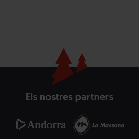
Els nostres partners
Andorra.png
Grandvalira
Andorra
La
Grandvalira
Com
Turisme
Massana
de
blanc
la
horitzontal.png
Mas