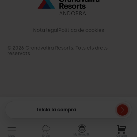
Menú
inferior
-
Nota legal
Política de cookies
palarinsal.com
© 2026 Grandvalira Resorts. Tots els drets
reservats
Inicia la compra
Cistella
My GrandSki
Menú
En viu
Cistella