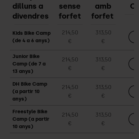
dilluns a
sense
amb
C
divendres
forfet
forfet
214,50
313,50
Kids Bike Camp
O
(de 4 a 6 anys)
€
€
Junior Bike
214,50
313,50
Camp (de 7 a
O
€
€
13 anys)
DH Bike Camp
214,50
313,50
(a partir 10
O
€
€
anys)
Freestyle Bike
214,50
313,50
Camp (a partir
O
€
€
10 anys)