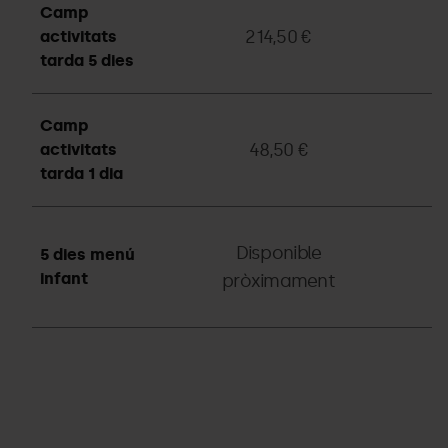
Camp
214,50 €
d
activitats
tarda 5 dies
t
Camp
48,50 €
d
activitats
tarda 1 dia
t
Disponible
5 dies menú
d
infant
pròximament
t