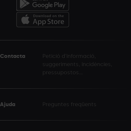
Menú
del
peu
Contacta
Petició d'informació,
-
suggeriments, incidències,
palarinsal.com
pressupostos...
Ajuda
Preguntes freqüents