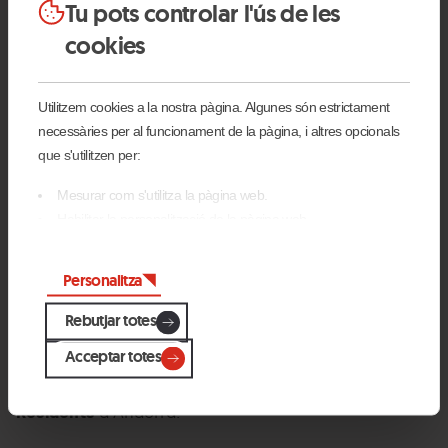
Tu pots controlar l'ús de les
cookies
Utilitzem cookies a la nostra pàgina. Algunes són estrictament
necessàries per al funcionament de la pàgina, i altres opcionals
que s'utilitzen per:
Mesurar com s'utilitza la pàgina web.
Habilitar la personalització de la pàgina web.
Per publicitat, màrqueting i xarxes socials.
Al punxar a 'D'acord totes', permets la instal·lació de les cookies.
Personalitza
Nivell 3
Si prefereixes configurar-les tu mateix, punxa a 'Configura'.
Rebutjar totes
El curs es desenvolupa al Bike Park, per
pistes
Acceptar totes
vermelles i negres
amb zones tècniques, desnivell
alt, salts i drops. Nivell només disponible per a
No
Residents
a Andorra.