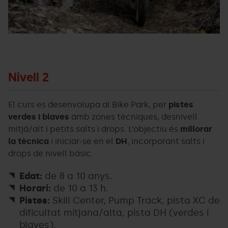
Nivell 2
El curs es desenvolupa al Bike Park, per
pistes
verdes i blaves
amb zones tècniques, desnivell
mitjà/alt i petits salts i drops. L’objectiu és
millorar
la tècnica
i iniciar-se en el
DH
, incorporant salts i
drops de nivell bàsic.
Edat:
de 8 a 10 anys.
Horari:
de 10 a 13 h.
Pistes:
Skill Center, Pump Track, pista XC de
dificultat mitjana/alta, pista DH (verdes i
blaves).