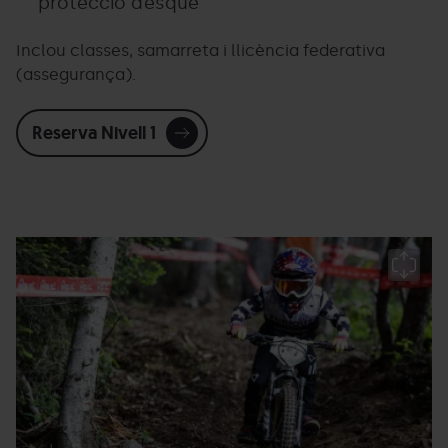
protecció d’esque
Inclou classes, samarreta i llicència federativa
(assegurança).
Reserva Nivell 1
Furious
Grandvalira
F
CUP
Bi
-
C
Facundo
P
Santana12.jpg
Ar