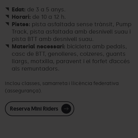
Edat:
de 3 a 5 anys.
Horari:
de 10 a 12 h.
Pistes:
pista asfaltada sense trànsit, Pump
Track, pista asfaltada amb desnivell suau i
pista BTT amb desnivell suau.
Material necessari:
bicicleta amb pedals,
casc de BTT, genolleres, colzeres, guants
llargs, motxilla, paravent i el forfet d’accés
als remuntadors.
Inclou classes, samarreta i llicència federativa
(assegurança).
Reserva Mini Riders