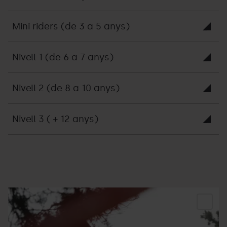
Mini riders (de 3 a 5 anys)
Nivell 1 (de 6 a 7 anys)
Nivell 2 (de 8 a 10 anys)
Nivell 3 ( + 12 anys)
Furious
Grandvalira
F
CUP
Bi
-
C
Facundo
P