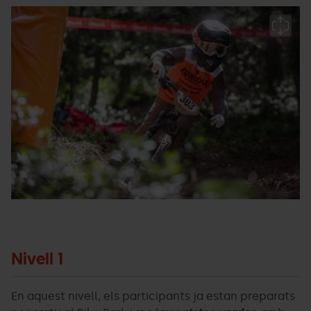
Furious
Grandvalira
F
CUP
Bi
-
C
Facundo
P
Santana09.jpg
Ar
Nivell 1
En aquest nivell, els participants ja estan preparats