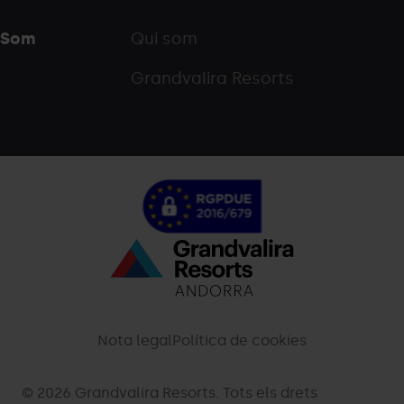
Som
Qui som
Grandvalira Resorts
Menú
inferior
-
Nota legal
Política de cookies
palarinsal.com
© 2026 Grandvalira Resorts. Tots els drets