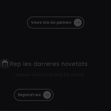
Veure tots els partners
Rep les darreres novetats
i segueix connectat amb Pal Arinsal
Registra't ara