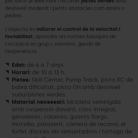
per sortir al Bike Park i recórrer
pistes verdes
amb
desnivell moderat i petits obstacles com arrels o
pedres.
L’objectiu és
millorar el control de la velocitat i
l’estabilitat
, aprendre les normes bàsiques de
circulació en grup i, sobretot, gaudir de
l’experiència.
Edat:
de 6 a 7 anys.
Horari:
de 10 a 13 h.
Pistes:
Skill Center, Pump Track, pista XC de
baixa dificultat, pista DH amb desnivell
suau/pistes verdes.
Material necessari:
bicicleta semirígida
amb suspensió davant, casc integral,
genolleres, colzeres, guants llargs,
motxilla, paravent, càmera de recanvi, el
forfet d’accés als remuntadors i tortuga de