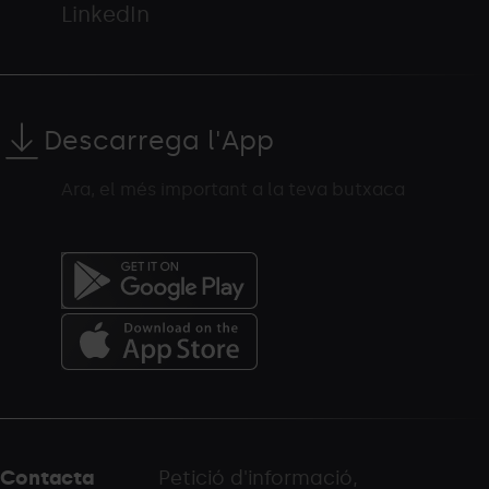
LinkedIn
Descarrega l'App
Ara, el més important a la teva butxaca
Menú
del
peu
Contacta
Petició d'informació,
-