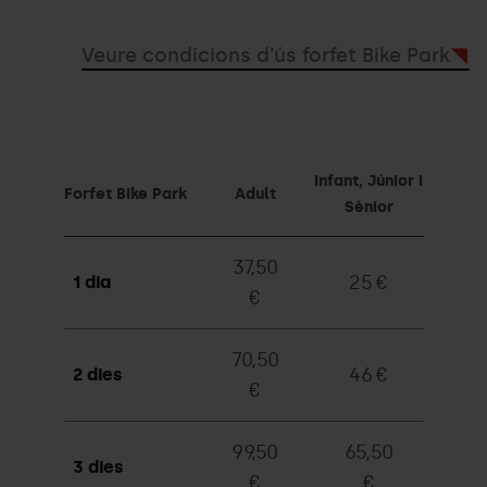
Veure condicions d'ús forfet Bike Park
Infant, Júnior i
Forfet Bike Park
Adult
Sènior
37,50
25 €
1 dia
€
70,50
46 €
2 dies
€
99,50
65,50
3 dies
€
€