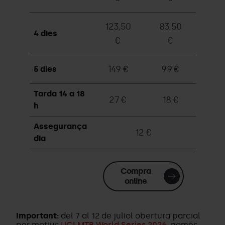
123,50
83,50
4 dies
€
€
149 €
99 €
5 dies
Tarda 14 a 18
27 €
18 €
h
Assegurança
12 €
dia
Compra
online
Important:
del 7 al 12 de juliol obertura parcial
per motius
UCI MTB World Series 2026
, només