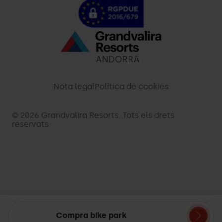
Menú
inferior
-
Nota legal
Política de cookies
palarinsal.com
© 2026 Grandvalira Resorts. Tots els drets
reservats
Compra bike park