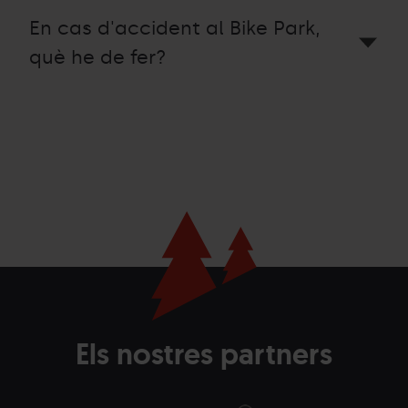
En cas d'accident al Bike Park,
què he de fer?
Els nostres partners
Andorra.png
Grandvalira
Andorra
La
Grandvalira
Com