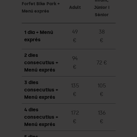
Infant,
Forfet Bike Park +
Adult
Júnior i
Menú exprés
Sènior
49
38
1 dia + Menú
exprés
€
€
2 dies
94
72 €
consecutius +
€
Menú exprés
3 dies
135
105
consecutius +
€
€
Menú exprés
4 dies
172
136
consecutius +
€
€
Menú exprés
5 dies