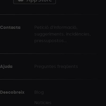
Menú
del
peu
Contacta
Petició d'informació,
-
suggeriments, incidències,
palarinsal.com
pressupostos...
Ajuda
Preguntes freqüents
Descobreix
Blog
Notícies