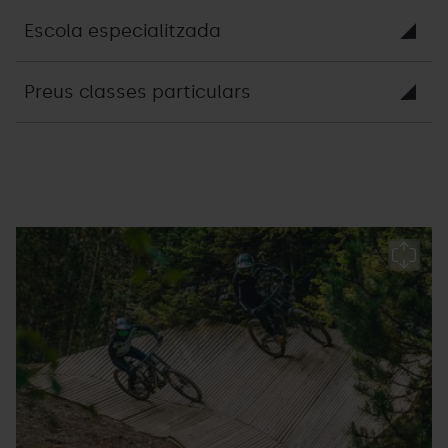
Escola especialitzada
Preus classes particulars
Bike
Grandvalira
B
Park
P
Pal
P
(5).jpg
Ar