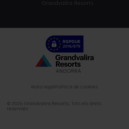
Grandvalira Resorts
Menú
inferior
-
Nota legal
Política de cookies
palarinsal.com
© 2026 Grandvalira Resorts. Tots els drets
reservats