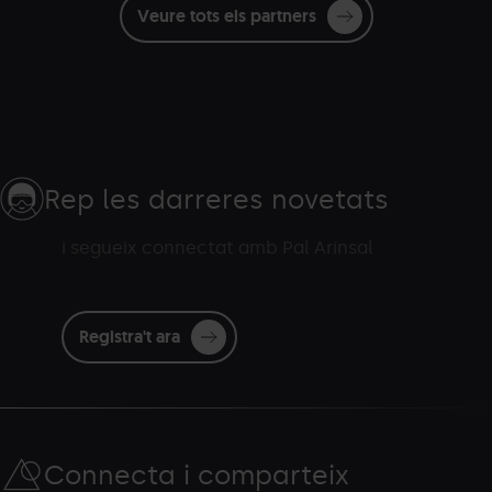
Veure tots els partners
Rep les darreres novetats
i segueix connectat amb Pal Arinsal
Registra't ara
Connecta i comparteix