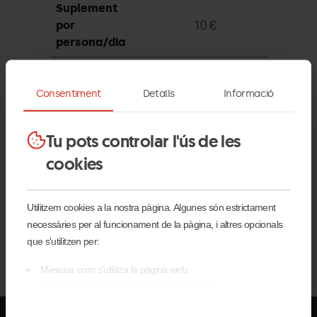
Suplement
10 €
por
persona/dia
Reserva
Consentiment
Detalls
Informació
escola
Tu pots controlar l'ús de les
cookies
Utilitzem cookies a la nostra pàgina. Algunes són estrictament
necessàries per al funcionament de la pàgina, i altres opcionals
que s'utilitzen per:
Mesurar com s'utilitza la pàgina web.
Habilitar la personalització de la pàgina web.
Per publicitat, màrqueting i xarxes socials.