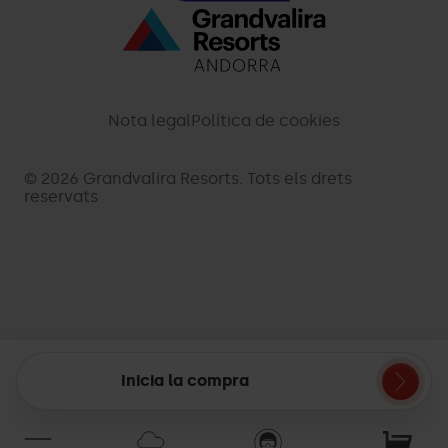
Menú
inferior
-
Nota legal
Política de cookies
palarinsal.com
© 2026 Grandvalira Resorts. Tots els drets
reservats
Inicia la compra
Cistella