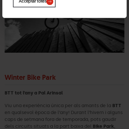
Acceptar totes
Winter Bike Park
BTT tot l’any a Pal Arinsal
Viu una experiència única per als amants de la
BTT
en qualsevol època de l’any! Durant l’hivern i alguns
caps de setmana fora de temporada, pots gaudir
dels circuits situats a la part baixa del
Bike Park
,