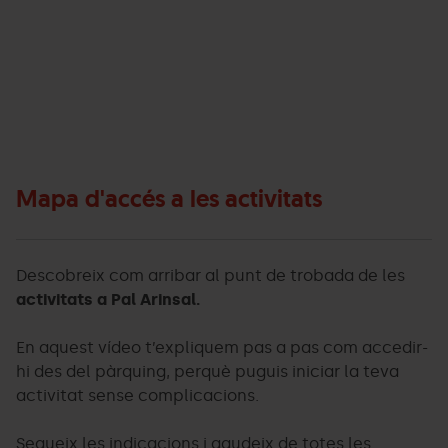
Mapa
2025-
accès
04-
a
16T10:04:19Z
les
activitats
-
Mapa d'accés a les activitats
Pal
Arinsal
">
Descobreix com arribar al punt de trobada de les
activitats a Pal Arinsal.
En aquest vídeo t’expliquem pas a pas com accedir-
hi des del pàrquing, perquè puguis iniciar la teva
activitat sense complicacions.
Segueix les indicacions i gaudeix de totes les