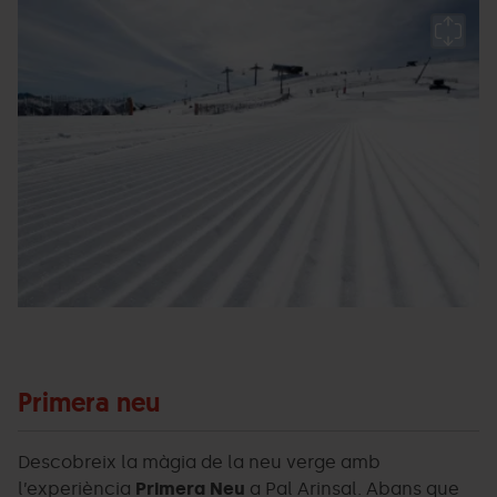
Primera_neu1.jpg
Grandvalira
P
Ar
E
Primera neu
Descobreix la màgia de la neu verge amb
l’experiència
Primera Neu
a Pal Arinsal. Abans que