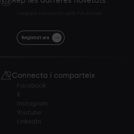
Rep les darreres novetats
i segueix connectat amb Pal Arinsal
Registra't ara
Connecta i comparteix
Facebook
X
Instagram
Youtube
LinkedIn