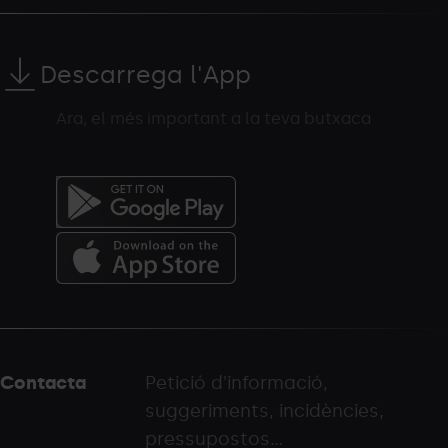
Descarrega l'App
Ara, el més important a la teva butxaca
Menú
del
peu
Contacta
Petició d'informació,
-
suggeriments, incidències,
palarinsal.com
pressupostos...