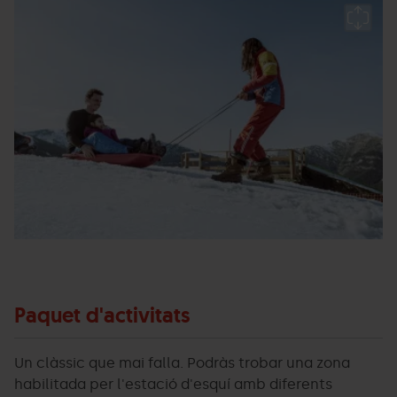
Pista
Grandvalira
Pi
de
d
trineos
tr
Pal.jpg
P
Ar
Paquet d'activitats
Un clàssic que mai falla. Podràs trobar una zona
habilitada per l'estació d'esquí amb diferents