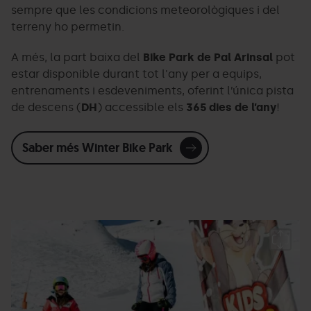
sempre que les condicions meteorològiques i del
terreny ho permetin.
A més, la part baixa del
Bike Park de Pal Arinsal
pot
estar disponible durant tot l'any per a equips,
entrenaments i esdeveniments, oferint l’única pista
de descens (
DH
) accessible els
365 dies de l’any
!
Saber més Winter Bike Park
PA_Cirucits_Fun_cross.jpg
Grandvalira
Ci
F
C
-
P
Ar