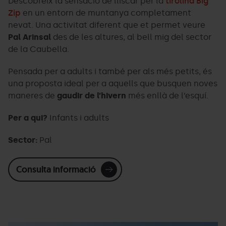
Descobreix la sensació de lliscar per la
tirolina Big
Zip
en un entorn de muntanya completament
nevat. Una activitat diferent que et permet veure
Pal Arinsal
des de les altures, al bell mig del sector
de la Caubella.
Pensada per a adults i també per als més petits, és
una proposta ideal per a aquells que busquen noves
maneres de
gaudir de l’hivern
més enllà de l’esquí.
Per a qui?
Infants i adults
Sector:
Pal
Consulta informació