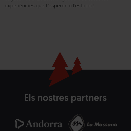
experiències que t’esperen a l’estació!
Els nostres partners
Andorra.png
Grandvalira
Andorra
La
Grandvalira
Com
Turisme
Massana
de
blanc
la
horitzontal.png
Mas