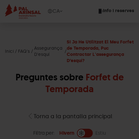
Vés
al
Show
CA
Info i reserves
contingut
available
languages
Show
message
Si Ja He Utilitzat El Meu Forfet
Assegurança
de Temporada, Puc
Inici
FAQ's
D'esquí
Contractar L'assegurança
D’esquí?
Preguntes sobre
Forfet de
Temporada
Torna a la pantalla principal
Filtra per:
Hivern
Estiu