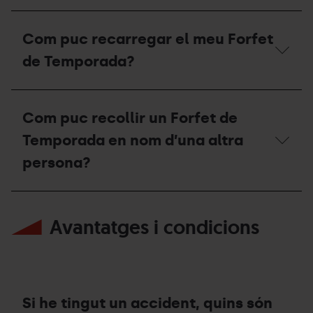
compte?
esquiar
a
Si
l'estació
tinc
Com puc recarregar el meu Forfet
d’Ordino
el
Arcalís
forfet
de Temporada?
o
de
Pal
temporada
Arinsal?
d'esquí
Com
alpí,
puc
Com puc recollir un Forfet de
puc
recarregar
fer
el
Temporada en nom d’una altra
esquí
meu
de
Forfet
persona?
muntanya
de
a
Temporada?
les
Com
estacions?
puc
Avantatges i condicions
recollir
un
Forfet
de
Temporada
en
nom
Si he tingut un accident, quins són
d’una