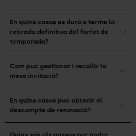
invitació
que
no
Quins
vaig
descomptes
En quins casos es durà a terme la
gaudir
s’apliquen
durant
a
retirada definitiva del forfet de
la
les
temporada
unitats
temporada?
2025-
familiars?
26
durant
En
aquesta
quins
Com puc gestionar i recollir la
temporada
casos
2026-
es
meva invitació?
27?
durà
a
terme
Com
la
puc
En quins casos puc obtenir el
retirada
gestionar
definitiva
i
descompte de renovació?
del
recollir
forfet
la
de
meva
En
temporada?
invitació?
quins
Quins són els passos per poder