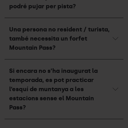
forfet
Pass?
podré pujar per pista?
Mountain
Pass?
Si
el
Una persona no resident / turista,
circuit
d'esquí
també necessita un forfet
de
muntanya
Mountain Pass?
està
tancat
per
Una
manca
persona
Si encara no s’ha inaugurat la
de
no
neu,
resident
temporada, es pot practicar
podré
/
pujar
turista,
l’esquí de muntanya a les
per
també
estacions sense el Mountain
pista?
necessita
un
Pass?
forfet
Mountain
Pass?
Si
encara