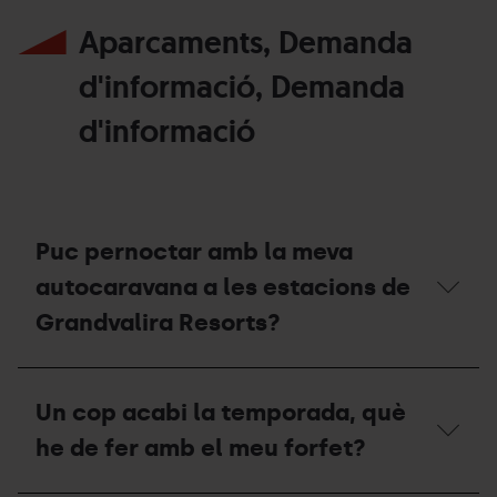
Aparcaments, Demanda
d'informació, Demanda
d'informació
Puc pernoctar amb la meva
autocaravana a les estacions de
Grandvalira Resorts?
Puc
pernoctar
Un cop acabi la temporada, què
amb
la
he de fer amb el meu forfet?
meva
autocaravana