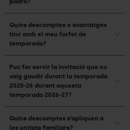
padró?
compensació
sol·licitar
per
un
a
duplicat
Quina
la
a
data
temporada
Quins descomptes o avantatges
taquilles?
de
2027-
validesa
tinc amb el meu forfet de
28?
ha
de
temporada?
tenir
el
meu
Quins
certificat
descomptes
Puc fer servir la invitació que no
de
o
residència
avantatges
vaig gaudir durant la temporada
o
tinc
padró?
amb
2025-26 durant aquesta
el
temporada 2026-27?
meu
forfet
de
Puc
temporada?
fer
Quins descomptes s’apliquen a
servir
la
les unitats familiars?