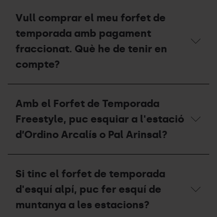
a
Un
les
cop
Vull comprar el meu forfet de
estacions
acabi
de
la
temporada amb pagament
Grandvalira
temporada,
Resorts?
què
fraccionat. Què he de tenir en
he
compte?
de
fer
amb
Vull
el
comprar
meu
Amb el Forfet de Temporada
el
forfet?
meu
Freestyle, puc esquiar a l'estació
forfet
de
d’Ordino Arcalís o Pal Arinsal?
temporada
amb
pagament
Amb
fraccionat.
el
Si tinc el forfet de temporada
Què
Forfet
he
de
d'esquí alpí, puc fer esquí de
de
Temporada
tenir
Freestyle,
muntanya a les estacions?
en
puc