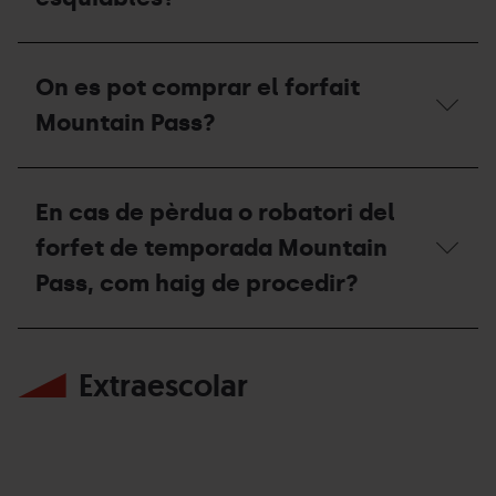
l'estació
per
Em
poder
cal
accedir
On es pot comprar el forfait
un
a
forfet
algun
Mountain Pass?
Mountain
altre
Pass
itinerari
per
fora
On
a
del
es
En cas de pèrdua o robatori del
la
domini
pot
pràctica
esquiable?
comprar
forfet de temporada Mountain
d'esquí
el
de
forfait
Pass, com haig de procedir?
muntanya
Mountain
fora
Pass?
dels
En
dominis
cas
esquiables?
Extraescolar
de
pèrdua
o
robatori
del
forfet