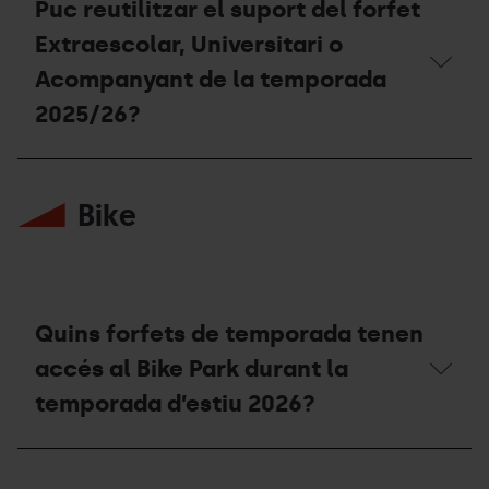
de
Puc reutilitzar el suport del forfet
temporada
Mountain
Extraescolar, Universitari o
Pass,
Acompanyant de la temporada
com
haig
2025/26?
de
procedir?
Puc
reutilitzar
Bike
el
suport
del
forfet
Extraescolar,
Universitari
o
Quins forfets de temporada tenen
Acompanyant
de
accés al Bike Park durant la
la
temporada d’estiu 2026?
temporada
2025/26?
Quins
forfets