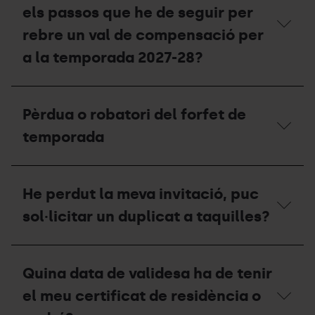
altra
els passos que he de seguir per
persona?
rebre un val de compensació per
a la temporada 2027-28?
Si
he
Pèrdua o robatori del forfet de
tingut
un
temporada
accident,
quins
són
Pèrdua
els
o
He perdut la meva invitació, puc
passos
robatori
que
del
sol·licitar un duplicat a taquilles?
he
forfet
de
de
seguir
temporada
He
per
perdut
rebre
Quina data de validesa ha de tenir
la
un
meva
el meu certificat de residència o
val
invitació,
de
puc