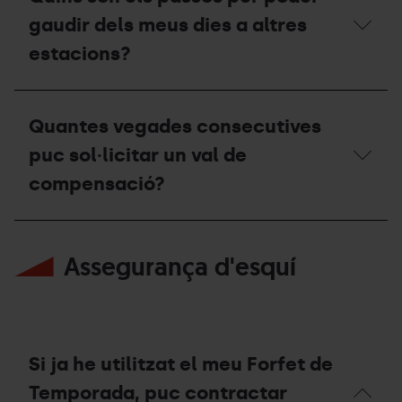
casos
puc
gaudir dels meus dies a altres
obtenir
el
estacions?
descompte
de
renovació?
Quins
són
Quantes vegades consecutives
els
passos
puc sol·licitar un val de
per
poder
compensació?
gaudir
dels
meus
Quantes
dies
vegades
Assegurança d'esquí
a
consecutives
altres
puc
estacions?
sol·licitar
un
val
de
compensació?
Si ja he utilitzat el meu Forfet de
Temporada, puc contractar