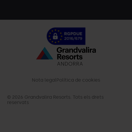
Menú
inferior
-
Nota legal
Política de cookies
palarinsal.com
© 2026 Grandvalira Resorts. Tots els drets
reservats