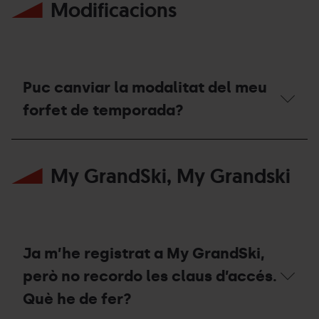
Modificacions
de
temporada
tenen
accés
al
Bike
Park
Puc canviar la modalitat del meu
durant
la
forfet de temporada?
temporada
d’estiu
Puc
2026?
canviar
My GrandSki, My Grandski
la
modalitat
del
meu
forfet
de
temporada?
Ja m’he registrat a My GrandSki,
però no recordo les claus d’accés.
Què he de fer?