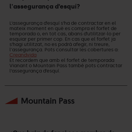
l'assegurança d’esquí?
Si
ja
L’assegurança d’esquí s’ha de contractar en el
he
mateix moment en què es compra el forfet de
utilitzat
temporada o, en tot cas, abans d’utilitzar-lo per
el
esquiar per primer cop. En cas que el forfet ja
meu
s’hagi utilitzat, no es podrà afegir, ni treure,
Forfet
l'assegurança. Pots consultar les cobertures a:
de
Creandvida
Temporada,
Et recordem que amb el forfet de temporada
puc
Vianant o Mountain Pass també pots contractar
contractar
l’assegurança d’esquí.
l'assegurança
d’esquí?
Mountain Pass