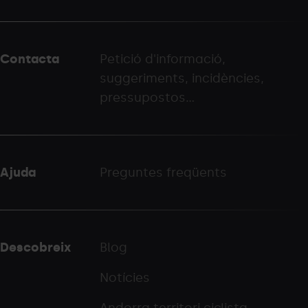
Menú
del
peu
Contacta
Petició d'informació,
-
suggeriments, incidències,
palarinsal.com
pressupostos...
Ajuda
Preguntes freqüents
Descobreix
Blog
Notícies