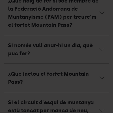
¿Que haig de fer si soc membre de
la Federació Andorrana de
Muntanyisme (FAM) per treure’m
el forfet Mountain Pass?
¿Que
haig
Si només vull anar-hi un dia, què
de
fer
puc fer?
si
soc
membre
Si
de
només
¿Que inclou el forfet Mountain
la
vull
Federació
anar-
Pass?
Andorrana
hi
de
un
Muntanyisme
dia,
¿Que
(FAM)
què
inclou
per
Si el circuit d'esquí de muntanya
puc
el
treure’m
fer?
forfet
està tancat per manca de neu,
el
Mountain