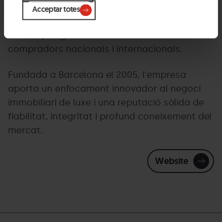
Lucas Fox és una agència immobiliària
Acceptar totes
especialitzada en propietats excepcionals i
una àmplia gamma de serveis immobiliaris a
compradors nacionals i internacionals.
Fundada a Barcelona el 2005, l'empresa
aporta un enfocament innovador al negoci
immobiliari de luxe i una reputació sòlida de
fiabilitat, integritat i profund coneixement del
mercat.
Website