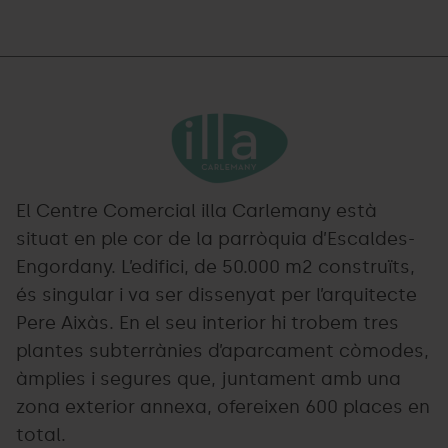
Illa
Grandvalira
Carlemany
color.png
El Centre Comercial illa Carlemany està
situat en ple cor de la parròquia d’Escaldes-
Engordany. L’edifici, de 50.000 m2 construïts,
és singular i va ser dissenyat per l’arquitecte
Pere Aixàs. En el seu interior hi trobem tres
plantes subterrànies d’aparcament còmodes,
àmplies i segures que, juntament amb una
zona exterior annexa, ofereixen 600 places en
total.