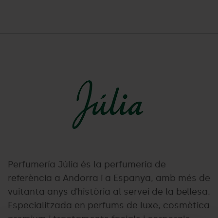
logo-
Grandvalira
julia-
nou.png
Perfumería Júlia és la perfumeria de
referència a Andorra i a Espanya, amb més de
vuitanta anys d’història al servei de la bellesa.
Especialitzada en perfums de luxe, cosmètica