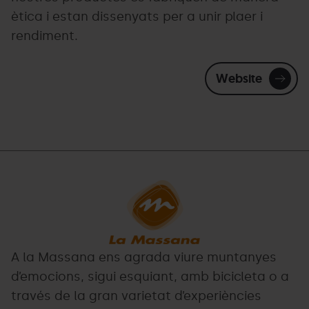
ètica i estan dissenyats per a unir plaer i
rendiment.
Website
La
Grandvalira
Massana
color.png
A la Massana ens agrada viure muntanyes
d’emocions, sigui esquiant, amb bicicleta o a
través de la gran varietat d’experiències