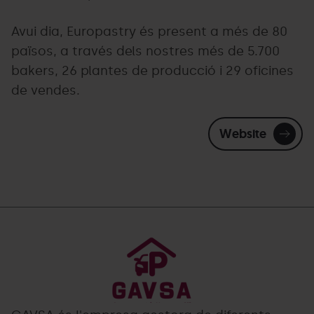
Avui dia, Europastry és present a més de 80
països, a través dels nostres més de 5.700
bakers, 26 plantes de producció i 29 oficines
de vendes.
Website
GAVSA.png
Grandvalira