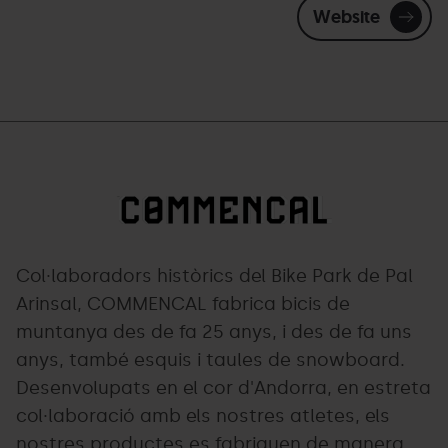
Website
Commençal
Grandvalira
color.png
Col·laboradors històrics del Bike Park de Pal
Arinsal, COMMENCAL fabrica bicis de
muntanya des de fa 25 anys, i des de fa uns
anys, també esquis i taules de snowboard.
Desenvolupats en el cor d'Andorra, en estreta
col·laboració amb els nostres atletes, els
nostres productes es fabriquen de manera