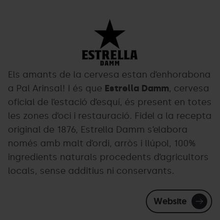
Estrella-
Grandvalira
Damm-
negre.png
Els amants de la cervesa estan d’enhorabona
a Pal Arinsal! I és que
Estrella Damm
, cervesa
oficial de l’estació d’esquí, és present en totes
les zones d’oci i restauració. Fidel a la recepta
original de 1876, Estrella Damm s’elabora
només amb malt d’ordi, arròs i llúpol, 100%
ingredients naturals procedents d’agricultors
locals, sense additius ni conservants.
Website