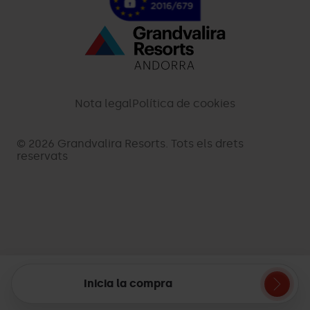
Menú
inferior
-
Nota legal
Política de cookies
palarinsal.com
© 2026 Grandvalira Resorts. Tots els drets
reservats
Inicia la compra