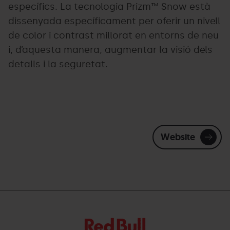
específics. La tecnologia Prizm™ Snow està
dissenyada específicament per oferir un nivell
de color i contrast millorat en entorns de neu
i, d’aquesta manera, augmentar la visió dels
detalls i la seguretat.
Website
Red
Grandvalira
Bull.png