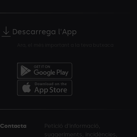
Descarrega l'App
Ara, el més important a la teva butxaca
Menú
del
peu
Contacta
Petició d'informació,
-
suggeriments, incidències,
palarinsal.com