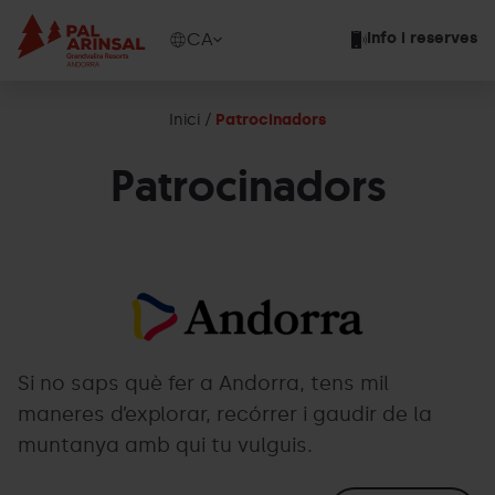
Vés
al
Show
CA
Info i reserves
contingut
available
languages
Show
Inici
Patrocinadors
message
Patrocinadors
Andorra
Grandvalira
color.png
Si no saps què fer a Andorra, tens mil
maneres d’explorar, recórrer i gaudir de la
muntanya amb qui tu vulguis.