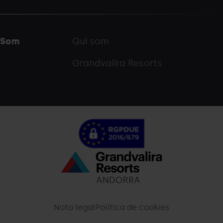
Som
Qui som
Grandvalira Resorts
Menú
inferior
-
Nota legal
Política de cookies
palarinsal.com