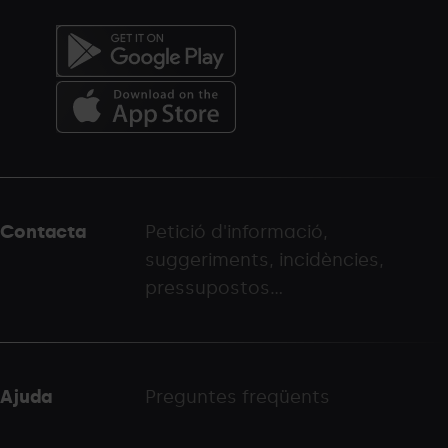
Menú
del
peu
Contacta
Petició d'informació,
-
suggeriments, incidències,
palarinsal.com
pressupostos...
Ajuda
Preguntes freqüents