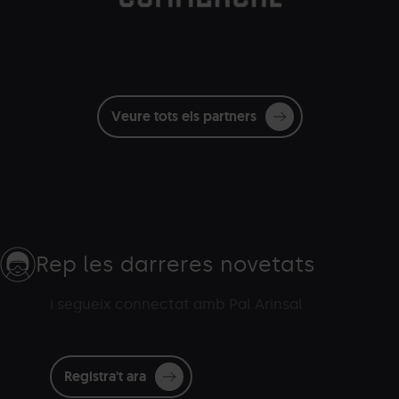
Veure tots els partners
Rep les darreres novetats
i segueix connectat amb Pal Arinsal
Registra't ara