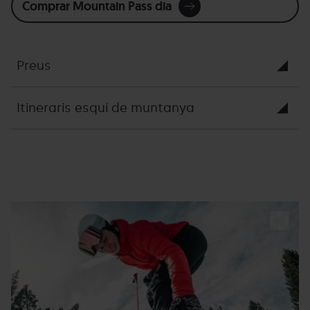
Comprar Mountain Pass dia
Preus
Itineraris esquí de muntanya
mountain_pass.jpg
Grandvalira
P
Ar
M
P