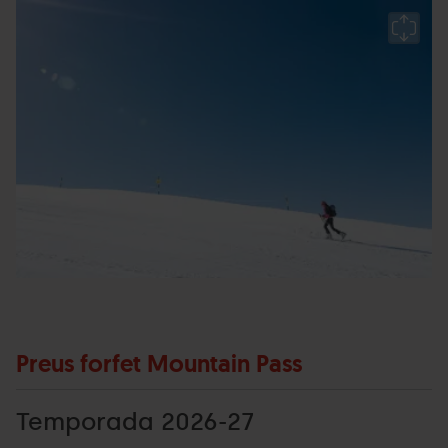
PA_SKIMO-
Grandvalira
S
(16).jpg
f
Preus forfet Mountain Pass
Temporada 2026-27