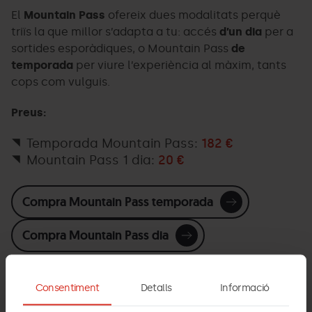
El
Mountain Pass
ofereix dues modalitats perquè
triïs la que millor s’adapta a tu: accés
d’un dia
per a
sortides esporàdiques, o Mountain Pass
de
temporada
per viure l’experiència al màxim, tants
cops com vulguis.
Preus:
Temporada Mountain Pass:
182 €
Mountain Pass 1 dia:
20 €
Compra Mountain Pass temporada
Compra Mountain Pass dia
Consentiment
Detalls
Informació