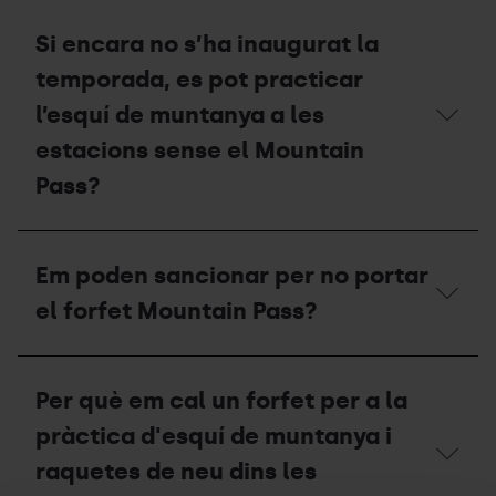
per
Una
manca
persona
Si encara no s’ha inaugurat la
de
no
neu,
resident
temporada, es pot practicar
podré
/
pujar
turista,
l’esquí de muntanya a les
per
també
estacions sense el Mountain
pista?
necessita
un
Pass?
forfet
Mountain
Pass?
Si
encara
Em poden sancionar per no portar
no
s’ha
el forfet Mountain Pass?
inaugurat
la
temporada,
Em
es
poden
Per què em cal un forfet per a la
pot
sancionar
practicar
per
pràctica d'esquí de muntanya i
l’esquí
no
de
portar
raquetes de neu dins les
muntanya
el