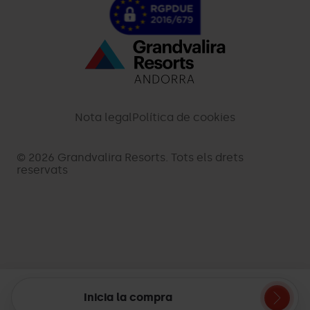
Menú
inferior
-
Nota legal
Política de cookies
palarinsal.com
© 2026 Grandvalira Resorts. Tots els drets
reservats
Inicia la compra