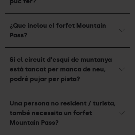
puc fer?
si
soc
membre
Si
de
només
¿Que inclou el forfet Mountain
la
vull
Federació
anar-
Pass?
Andorrana
hi
de
un
Muntanyisme
dia,
¿Que
(FAM)
què
inclou
per
Si el circuit d'esquí de muntanya
puc
el
treure’m
fer?
forfet
està tancat per manca de neu,
el
Mountain
forfet
Pass?
podré pujar per pista?
Mountain
Pass?
Si
el
Una persona no resident / turista,
circuit
d'esquí
també necessita un forfet
de
muntanya
Mountain Pass?
està
tancat