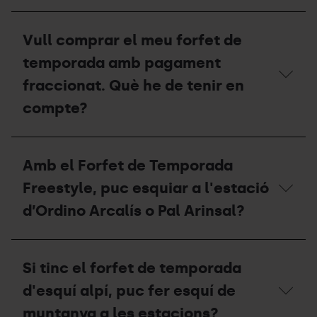
autocaravana
a
Un
les
cop
Vull comprar el meu forfet de
estacions
acabi
de
la
temporada amb pagament
Grandvalira
temporada,
Resorts?
què
fraccionat. Què he de tenir en
he
compte?
de
fer
amb
Vull
el
comprar
meu
Amb el Forfet de Temporada
el
forfet?
meu
Freestyle, puc esquiar a l'estació
forfet
de
d’Ordino Arcalís o Pal Arinsal?
temporada
amb
pagament
Amb
fraccionat.
el
Si tinc el forfet de temporada
Què
Forfet
he
de
d'esquí alpí, puc fer esquí de
de
Temporada
tenir
Freestyle,
muntanya a les estacions?