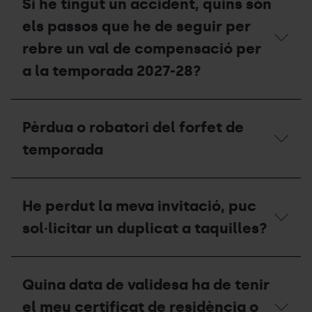
Si he tingut un accident, quins són
d’una
altra
els passos que he de seguir per
persona?
rebre un val de compensació per
a la temporada 2027-28?
Si
he
Pèrdua o robatori del forfet de
tingut
un
temporada
accident,
quins
són
Pèrdua
els
o
He perdut la meva invitació, puc
passos
robatori
que
del
sol·licitar un duplicat a taquilles?
he
forfet
de
de
seguir
temporada
He
per
perdut
rebre
Quina data de validesa ha de tenir
la
un
meva
el meu certificat de residència o
val