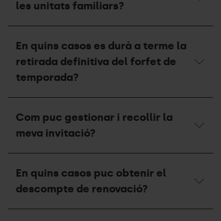
la
les unitats familiars?
invitació
que
no
Quins
vaig
descomptes
En quins casos es durà a terme la
gaudir
s’apliquen
durant
a
retirada definitiva del forfet de
la
les
temporada
unitats
temporada?
2025-
familiars?
26
durant
En
aquesta
quins
Com puc gestionar i recollir la
temporada
casos
2026-
es
meva invitació?
27?
durà
a
terme
Com
la
puc
En quins casos puc obtenir el
retirada
gestionar
definitiva
i
descompte de renovació?
del
recollir
forfet
la
de
meva
En
temporada?
invitació?