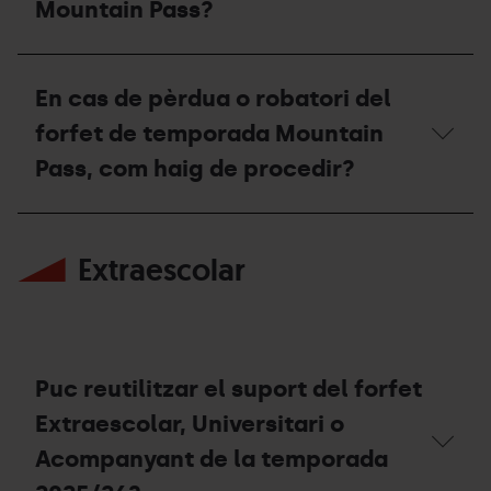
Mountain Pass?
Mountain
Pass
per
On
a
es
En cas de pèrdua o robatori del
la
pot
pràctica
comprar
forfet de temporada Mountain
d'esquí
el
de
forfait
Pass, com haig de procedir?
muntanya
Mountain
fora
Pass?
dels
En
dominis
cas
esquiables?
Extraescolar
de
pèrdua
o
robatori
del
forfet
de
Puc reutilitzar el suport del forfet
temporada
Mountain
Extraescolar, Universitari o
Pass,
Acompanyant de la temporada
com
haig