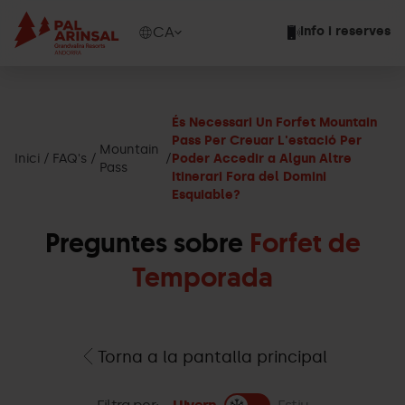
Vés
al
Show
CA
Info i reserves
contingut
available
languages
Show
message
És Necessari Un Forfet Mountain
Pass Per Creuar L'estació Per
Mountain
Inici
FAQ's
Poder Accedir a Algun Altre
Pass
Itinerari Fora del Domini
Esquiable?
Preguntes sobre
Forfet de
Temporada
Torna a la pantalla principal