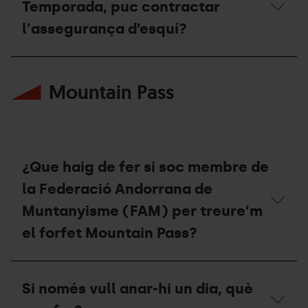
Temporada, puc contractar
l'assegurança d’esquí?
Si
ja
Mountain Pass
he
utilitzat
el
meu
Forfet
de
Temporada,
¿Que haig de fer si soc membre de
puc
contractar
la Federació Andorrana de
l'assegurança
Muntanyisme (FAM) per treure’m
d’esquí?
el forfet Mountain Pass?
¿Que
haig
Si només vull anar-hi un dia, què
de
fer