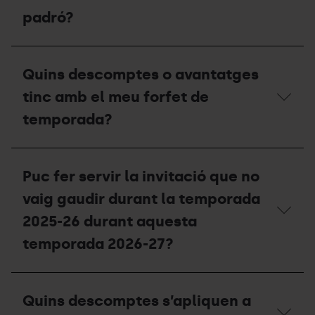
invitació,
de
puc
padró?
compensació
sol·licitar
per
un
a
duplicat
Quina
la
a
data
temporada
Quins descomptes o avantatges
taquilles?
de
2027-
validesa
tinc amb el meu forfet de
28?
ha
de
temporada?
tenir
el
meu
Quins
certificat
descomptes
Puc fer servir la invitació que no
de
o
residència
avantatges
vaig gaudir durant la temporada
o
tinc
padró?
amb
2025-26 durant aquesta
el
temporada 2026-27?
meu
forfet
de
Puc
temporada?
fer
Quins descomptes s’apliquen a
servir