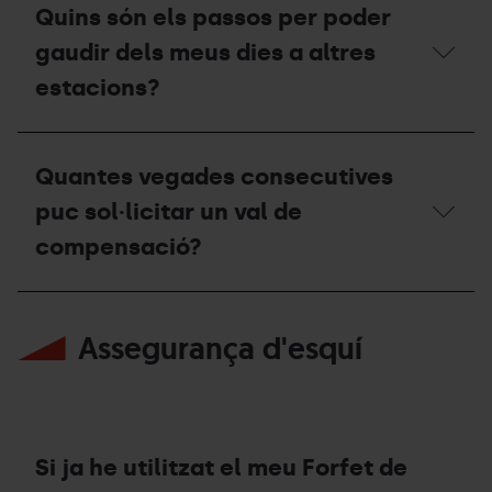
quins
Quins són els passos per poder
casos
puc
gaudir dels meus dies a altres
obtenir
el
estacions?
descompte
de
renovació?
Quins
són
Quantes vegades consecutives
els
passos
puc sol·licitar un val de
per
poder
compensació?
gaudir
dels
meus
Quantes
dies
vegades
Assegurança d'esquí
a
consecutives
altres
puc
estacions?
sol·licitar
un
val
de
compensació?
Si ja he utilitzat el meu Forfet de