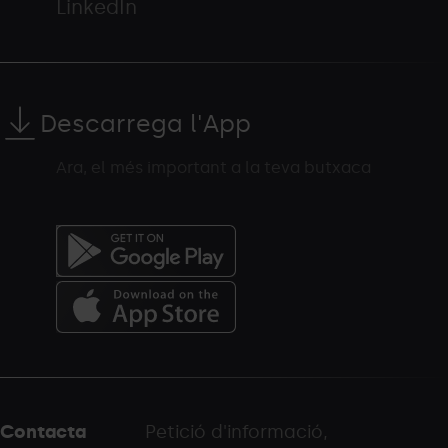
LinkedIn
Descarrega l'App
Ara, el més important a la teva butxaca
Menú
del
peu
Contacta
Petició d'informació,
-