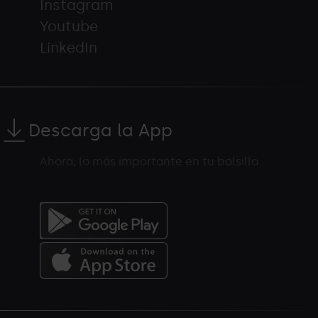
Instagram
Youtube
LinkedIn
Descarga la App
Ahora, lo más importante en tu bolsillo
Menú
del