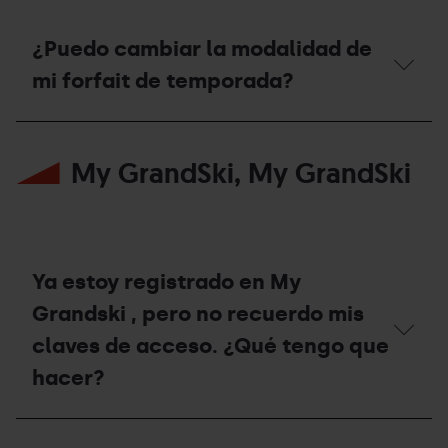
comprado
Pal
durante
Arinsal?
la
¿Puedo cambiar la modalidad de
temporada
de
mi forfait de temporada?
invierno
2025/26
¿Puedo
en
cambiar
los
My GrandSki, My GrandSki
la
remontes
modalidad
habilitados
de
durante
mi
la
forfait
temporada
de
de
temporada?
verano
Ya estoy registrado en My
2026?
Grandski , pero no recuerdo mis
claves de acceso. ¿Qué tengo que
hacer?
Ya
estoy