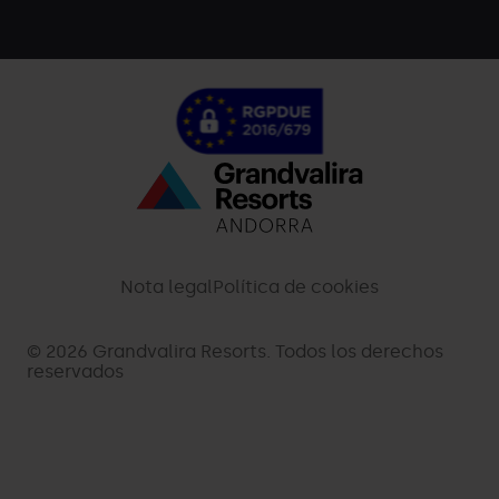
Menú
inferior
-
Nota legal
Política de cookies
palarinsal.com
© 2026 Grandvalira Resorts. Todos los derechos
reservados