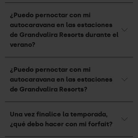
verano
¿Cuál
y
es
¿Puedo pernoctar con mi
cuál
el
es
período
autocaravana en las estaciones
su
de
capacidad?
apertura
de Grandvalira Resorts durante el
y
verano?
el
precio
del
¿Puedo
área
pernoctar
de
¿Puedo pernoctar con mi
con
autocaravanas
mi
en
autocaravana en las estaciones
autocaravana
verano?
en
de Grandvalira Resorts?
las
estaciones
de
¿Puedo
Grandvalira
pernoctar
Una vez finalice la temporada,
Resorts
con
durante
mi
¿qué debo hacer con mi forfait?
el
autocaravana
verano?
en
las