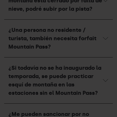
montaña está cerrado por falta de
Mountain
de
Mountain
Pass?
montaña,
Pass?
nieve, podré subir por la pista?
qué
puedo
hacer?
¿Si
el
¿Una persona no residente /
circuito
de
turista, también necesita forfait
esquí
de
Mountain Pass?
montaña
está
cerrado
¿Una
por
persona
¿Si todavía no se ha inaugurado la
falta
no
de
residente
temporada, se puede practicar
nieve,
/
podré
turista,
esquí de montaña en las
subir
también
estaciones sin el Mountain Pass?
por
necesita
la
forfait
pista?
Mountain
¿Si
Pass?
todavía
¿Me pueden sancionar por no
no