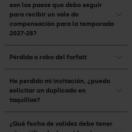
otra
son los pasos que debo seguir
persona?
para recibir un vale de
compensación para la temporada
2027-28?
Si
he
Pérdida o robo del forfait
tenido
un
accidente,
Pérdida
¿cuáles
o
son
He perdido mi invitación, ¿puedo
robo
los
del
solicitar un duplicado en
pasos
forfait
que
taquillas?
debo
seguir
para
He
recibir
perdido
un
¿Qué fecha de validez debe tener
mi
vale
invitación,