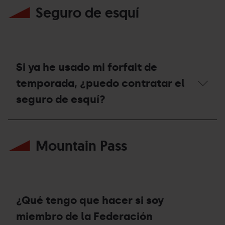
veces
Seguro de esquí
mis
consecutivas
días
puedo
en
solicitar
otras
un
estaciones?
vale
de
compensación?
Si ya he usado mi forfait de
temporada, ¿puedo contratar el
seguro de esquí?
Si
ya
Mountain Pass
he
usado
mi
forfait
de
temporada,
¿puedo
¿Qué tengo que hacer si soy
contratar
el
miembro de la Federación
seguro