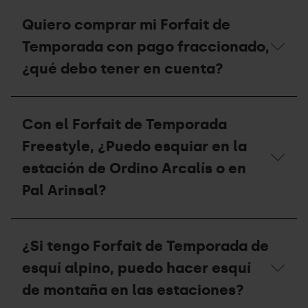
Una
estaciones
vez
Quiero comprar mi Forfait de
de
finalice
Grandvalira
la
Temporada con pago fraccionado,
Resorts?
temporada,
¿qué
¿qué debo tener en cuenta?
debo
hacer
con
Quiero
mi
comprar
Con el Forfait de Temporada
forfait?
mi
Forfait
Freestyle, ¿Puedo esquiar en la
de
Temporada
estación de Ordino Arcalís o en
con
Pal Arinsal?
pago
fraccionado,
¿qué
Con
debo
el
tener
¿Si tengo Forfait de Temporada de
Forfait
en
de
cuenta?
esquí alpino, puedo hacer esquí
Temporada
Freestyle,
de montaña en las estaciones?
¿Puedo