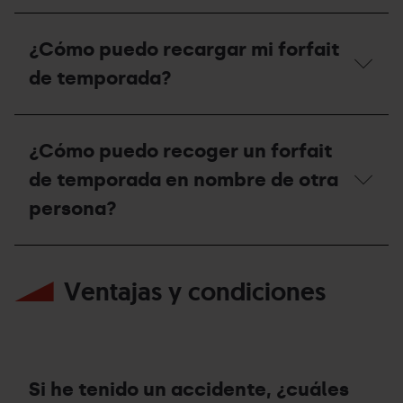
esquiar
en
¿Si
la
tengo
¿Cómo puedo recargar mi forfait
estación
Forfait
de
de
de temporada?
Ordino
Temporada
Arcalís
de
o
esquí
¿Cómo
en
alpino,
puedo
¿Cómo puedo recoger un forfait
Pal
puedo
recargar
Arinsal?
hacer
mi
de temporada en nombre de otra
esquí
forfait
de
de
persona?
montaña
temporada?
en
las
¿Cómo
estaciones?
puedo
Ventajas y condiciones
recoger
un
forfait
de
temporada
en
nombre
Si he tenido un accidente, ¿cuáles
de