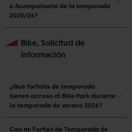
Pass,
o Acompañante de la temporada
cómo
he
2025/26?
de
proceder?
¿Puedo
reutilizar
Bike, Solicitud de
el
soporte
del
información
forfait
Extraescolar,
Universitario
o
Acompañante
de
¿Qué forfaits de temporada
la
temporada
tienen acceso al Bike Park durante
2025/26?
la temporada de verano 2026?
¿Qué
forfaits
Con mi Forfait de Temporada de
de