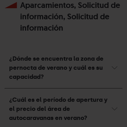
Aparcamientos, Solicitud de
información, Solicitud de
información
¿Dónde se encuentra la zona de
pernocta de verano y cuál es su
capacidad?
¿Dónde
se
¿Cuál es el período de apertura y
encuentra
la
el precio del área de
zona
de
autocaravanas en verano?
pernocta
de