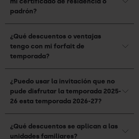
mi certificado de residencia o
de
¿puedo
compensación
solicitar
padrón?
para
un
la
duplicado
temporada
en
¿Qué
2027-
taquillas?
fecha
28?
¿Qué descuentos o ventajas
de
validez
tengo con mi forfait de
debe
tener
temporada?
mi
certificado
de
¿Qué
residencia
descuentos
¿Puedo usar la invitación que no
o
o
padrón?
ventajas
pude disfrutar la temporada 2025-
tengo
con
26 esta temporada 2026-27?
mi
forfait
de
¿Puedo
temporada?
usar
¿Qué descuentos se aplican a las
la
invitación
unidades familiares?
que