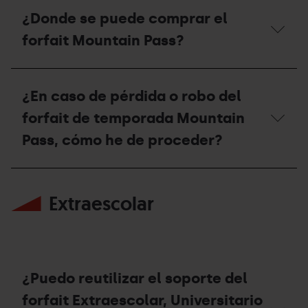
necesario
poder
¿Donde se puede comprar el
el
acceder
forfait
a
forfait Mountain Pass?
Mountain
otro
Pass
itinerario
para
fuera
¿Donde
la
del
se
¿En caso de pérdida o robo del
práctica
dominio
puede
del
esquiable?
comprar
forfait de temporada Mountain
esquí
el
de
forfait
Pass, cómo he de proceder?
montaña
Mountain
fuera
Pass?
de
¿En
los
caso
dominios
Extraescolar
de
esquiables?
pérdida
o
robo
del
forfait
de
¿Puedo reutilizar el soporte del
temporada
Mountain
forfait Extraescolar, Universitario