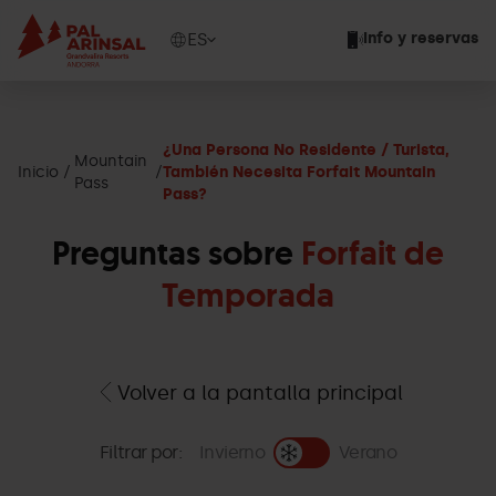
Pasar
al
Show
ES
Info y reservas
contenido
available
principal
languages
Mostrar
mensaje
¿Una Persona No Residente / Turista,
Mountain
Inicio
También Necesita Forfait Mountain
Pass
Pass?
Preguntas sobre
Forfait de
Temporada
Volver a la pantalla principal
Filtrar por:
Invierno
Verano