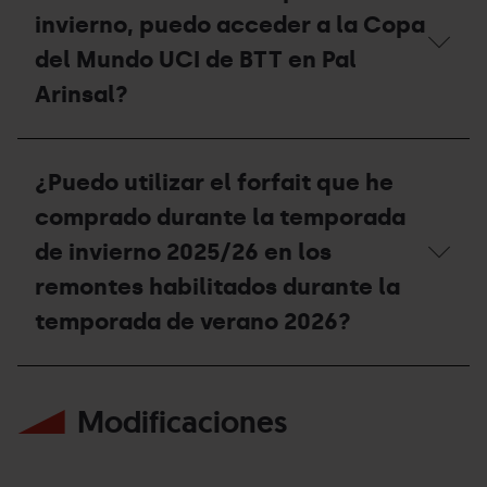
temporada
invierno, puedo acceder a la Copa
tienen
acceso
del Mundo UCI de BTT en Pal
al
Arinsal?
Bike
Park
durante
Con
la
mi
temporada
¿Puedo utilizar el forfait que he
Forfait
de
de
verano
comprado durante la temporada
Temporada
2026?
de
de invierno 2025/26 en los
invierno,
remontes habilitados durante la
puedo
acceder
temporada de verano 2026?
a
la
Copa
¿Puedo
del
utilizar
Mundo
Modificaciones
el
UCI
forfait
de
que
BTT
he
en