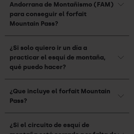
Andorrana de Montañismo (FAM)
de
esquí?
para conseguir el forfait
Mountain Pass?
¿Qué
tengo
¿Si solo quiero ir un día a
que
hacer
practicar el esquí de montaña,
si
soy
qué puedo hacer?
miembro
de
la
¿Si
Federación
solo
¿Que incluye el forfait Mountain
Andorrana
quiero
de
ir
Pass?
Montañismo
un
(FAM)
día
para
a
¿Que
conseguir
practicar
incluye
¿Si el circuito de esquí de
el
el
el
forfait
esquí
forfait