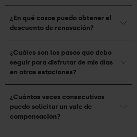
temporada
a
de
cabo
¿Cómo
verano
la
puedo
¿En qué casos puedo obtener el
2026?
retirada
gestionar
definitiva
y
descuento de renovación?
del
recoger
Forfait
mi
de
invitación?
¿En
Temporada?
qué
¿Cuáles son los pasos que debo
casos
puedo
seguir para disfrutar de mis días
obtener
el
en otras estaciones?
descuento
de
renovación?
¿Cuáles
son
¿Cuántas veces consecutivas
los
pasos
puedo solicitar un vale de
que
debo
compensación?
seguir
para
disfrutar
¿Cuántas
de