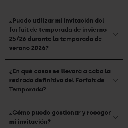
no
pude
¿Qué
disfrutar
descuentos
¿Puedo utilizar mi invitación del
la
se
temporada
aplican
forfait de temporada de invierno
2025-
a
26
las
25/26 durante la temporada de
esta
unidades
temporada
verano 2026?
familiares?
2026-
27?
¿Puedo
utilizar
¿En qué casos se llevará a cabo la
mi
invitación
retirada definitiva del Forfait de
del
forfait
Temporada?
de
temporada
de
¿En
invierno
qué
¿Cómo puedo gestionar y recoger
25/26
casos
durante
se
mi invitación?
la
llevará