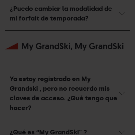
durante
Arinsal?
la
¿Puedo cambiar la modalidad de
temporada
de
mi forfait de temporada?
invierno
2025/26
¿Puedo
en
cambiar
los
My GrandSki, My GrandSki
la
remontes
modalidad
habilitados
de
durante
mi
la
forfait
temporada
de
de
temporada?
verano
Ya estoy registrado en My
2026?
Grandski , pero no recuerdo mis
claves de acceso. ¿Qué tengo que
hacer?
Ya
estoy
¿Qué es “My GrandSki" ?
registrado