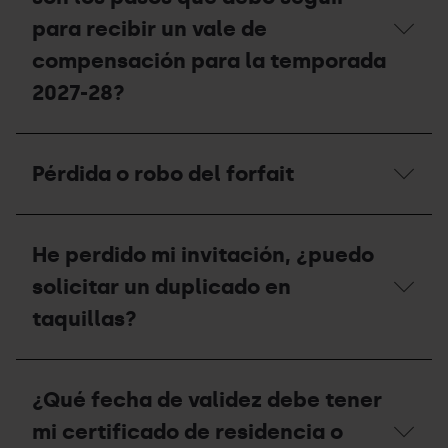
persona?
para recibir un vale de
compensación para la temporada
2027-28?
Si
he
Pérdida o robo del forfait
tenido
un
accidente,
Pérdida
¿cuáles
o
son
He perdido mi invitación, ¿puedo
robo
los
del
solicitar un duplicado en
pasos
forfait
que
taquillas?
debo
seguir
para
He
recibir
perdido
un
¿Qué fecha de validez debe tener
mi
vale
invitación,
mi certificado de residencia o
de
¿puedo