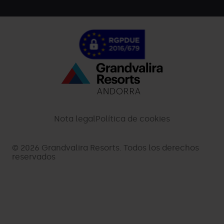
Menú
inferior
-
Nota legal
Política de cookies
palarinsal.com
© 2026 Grandvalira Resorts. Todos los derechos
reservados