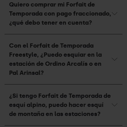
vez
Quiero comprar mi Forfait de
de
finalice
Grandvalira
la
Temporada con pago fraccionado,
Resorts?
temporada,
¿qué
¿qué debo tener en cuenta?
debo
hacer
con
Quiero
mi
comprar
Con el Forfait de Temporada
forfait?
mi
Forfait
Freestyle, ¿Puedo esquiar en la
de
Temporada
estación de Ordino Arcalís o en
con
Pal Arinsal?
pago
fraccionado,
¿qué
Con
debo
el
tener
¿Si tengo Forfait de Temporada de
Forfait
en
de
cuenta?
esquí alpino, puedo hacer esquí
Temporada
Freestyle,
de montaña en las estaciones?
¿Puedo
esquiar