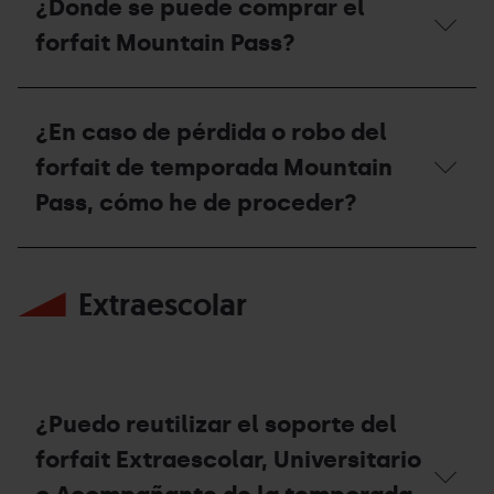
¿Donde se puede comprar el
el
acceder
forfait
a
forfait Mountain Pass?
Mountain
otro
Pass
itinerario
para
fuera
¿Donde
la
del
se
¿En caso de pérdida o robo del
práctica
dominio
puede
del
esquiable?
comprar
forfait de temporada Mountain
esquí
el
de
forfait
Pass, cómo he de proceder?
montaña
Mountain
fuera
Pass?
de
¿En
los
caso
dominios
Extraescolar
de
esquiables?
pérdida
o
robo
del
forfait
de
¿Puedo reutilizar el soporte del
temporada
Mountain
forfait Extraescolar, Universitario
Pass,