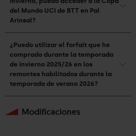
invierno, puedo acceder a la Copa
tienen
acceso
del Mundo UCI de BTT en Pal
al
Arinsal?
Bike
Park
durante
Con
la
mi
temporada
¿Puedo utilizar el forfait que he
Forfait
de
de
verano
comprado durante la temporada
Temporada
2026?
de
de invierno 2025/26 en los
invierno,
remontes habilitados durante la
puedo
acceder
temporada de verano 2026?
a
la
Copa
¿Puedo
del
utilizar
Mundo
Modificaciones
el
UCI
forfait
de
que
BTT
he
en
comprado
Pal