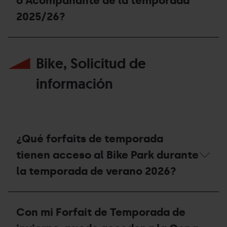
o Acompañante de la temporada
cómo
he
2025/26?
de
proceder?
¿Puedo
reutilizar
Bike, Solicitud de
el
soporte
del
información
forfait
Extraescolar,
Universitario
o
Acompañante
de
¿Qué forfaits de temporada
la
temporada
tienen acceso al Bike Park durante
2025/26?
la temporada de verano 2026?
¿Qué
forfaits
Con mi Forfait de Temporada de
de
temporada