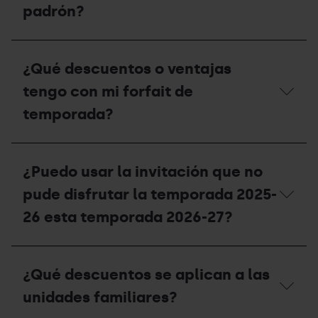
compensación
solicitar
padrón?
para
un
la
duplicado
temporada
en
¿Qué
2027-
taquillas?
fecha
28?
¿Qué descuentos o ventajas
de
validez
tengo con mi forfait de
debe
tener
temporada?
mi
certificado
de
¿Qué
residencia
descuentos
¿Puedo usar la invitación que no
o
o
padrón?
ventajas
pude disfrutar la temporada 2025-
tengo
con
26 esta temporada 2026-27?
mi
forfait
de
¿Puedo
temporada?
usar
¿Qué descuentos se aplican a las
la
invitación
unidades familiares?
que
no