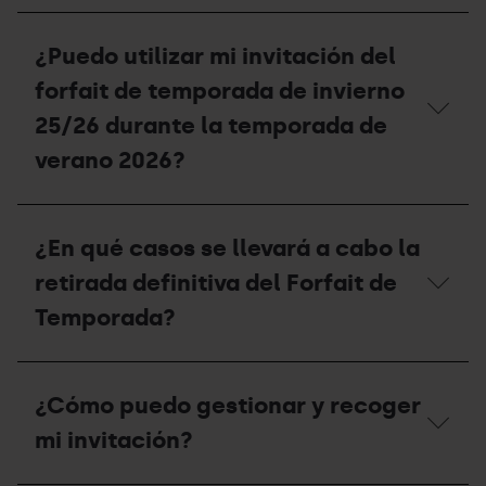
pude
¿Qué
disfrutar
descuentos
¿Puedo utilizar mi invitación del
la
se
temporada
aplican
forfait de temporada de invierno
2025-
a
26
las
25/26 durante la temporada de
esta
unidades
temporada
verano 2026?
familiares?
2026-
27?
¿Puedo
utilizar
¿En qué casos se llevará a cabo la
mi
invitación
retirada definitiva del Forfait de
del
forfait
Temporada?
de
temporada
de
¿En
invierno
qué
¿Cómo puedo gestionar y recoger
25/26
casos
durante
se
mi invitación?
la
llevará
temporada
a