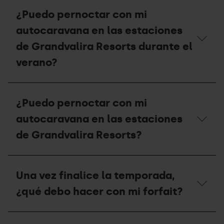
y
es
¿Puedo pernoctar con mi
cuál
el
es
período
autocaravana en las estaciones
su
de
capacidad?
apertura
de Grandvalira Resorts durante el
y
verano?
el
precio
del
¿Puedo
área
pernoctar
de
¿Puedo pernoctar con mi
con
autocaravanas
mi
en
autocaravana en las estaciones
autocaravana
verano?
en
de Grandvalira Resorts?
las
estaciones
de
¿Puedo
Grandvalira
pernoctar
Una vez finalice la temporada,
Resorts
con
durante
mi
¿qué debo hacer con mi forfait?
el
autocaravana
verano?
en
las
Una
estaciones