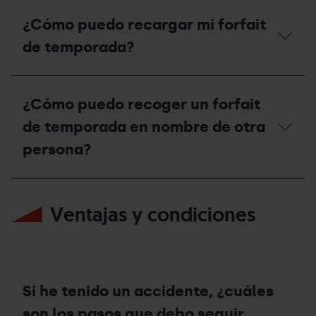
en
¿Si
la
tengo
¿Cómo puedo recargar mi forfait
estación
Forfait
de
de
de temporada?
Ordino
Temporada
Arcalís
de
o
esquí
¿Cómo
en
alpino,
puedo
¿Cómo puedo recoger un forfait
Pal
puedo
recargar
Arinsal?
hacer
mi
de temporada en nombre de otra
esquí
forfait
de
de
persona?
montaña
temporada?
en
las
¿Cómo
estaciones?
puedo
Ventajas y condiciones
recoger
un
forfait
de
temporada
en
nombre
Si he tenido un accidente, ¿cuáles
de
otra
son los pasos que debo seguir