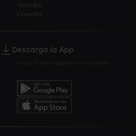
Youtube
LinkedIn
Descarga la App
Ahora, lo más importante en tu bolsillo
Menú
del
peu