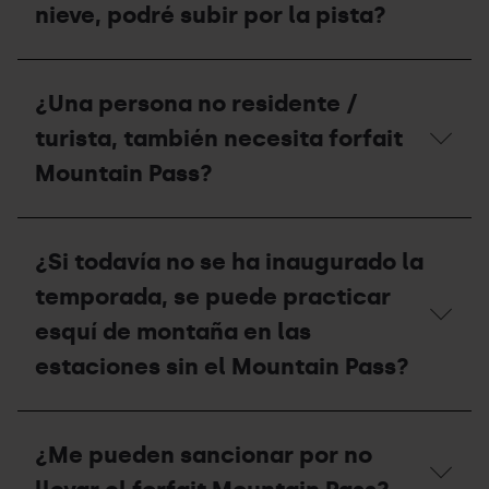
Pass?
montaña,
Pass?
nieve, podré subir por la pista?
qué
puedo
hacer?
¿Si
el
¿Una persona no residente /
circuito
de
turista, también necesita forfait
esquí
de
Mountain Pass?
montaña
está
cerrado
¿Una
por
persona
¿Si todavía no se ha inaugurado la
falta
no
de
residente
temporada, se puede practicar
nieve,
/
podré
turista,
esquí de montaña en las
subir
también
estaciones sin el Mountain Pass?
por
necesita
la
forfait
pista?
Mountain
¿Si
Pass?
todavía
¿Me pueden sancionar por no
no
se