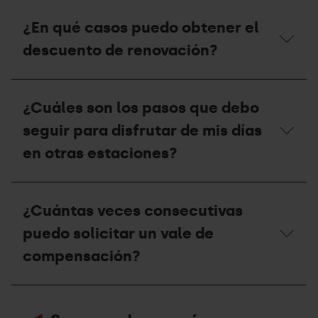
de
cabo
¿Cómo
verano
la
puedo
¿En qué casos puedo obtener el
2026?
retirada
gestionar
definitiva
y
descuento de renovación?
del
recoger
Forfait
mi
de
invitación?
¿En
Temporada?
qué
¿Cuáles son los pasos que debo
casos
puedo
seguir para disfrutar de mis días
obtener
el
en otras estaciones?
descuento
de
renovación?
¿Cuáles
son
¿Cuántas veces consecutivas
los
pasos
puedo solicitar un vale de
que
debo
compensación?
seguir
para
disfrutar
¿Cuántas
de
veces
mis
consecutivas