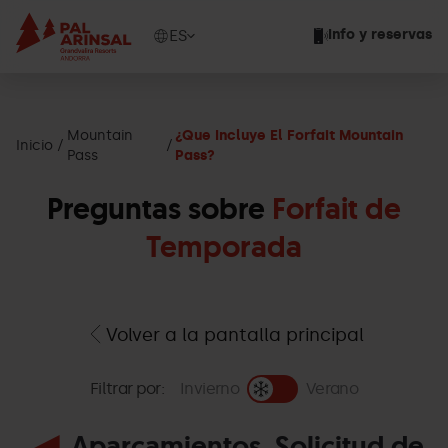
Pasar
al
Show
ES
Info y reservas
contenido
available
principal
languages
Mostrar
mensaje
Mountain
¿Que Incluye El Forfait Mountain
Inicio
Pass
Pass?
Preguntas sobre
Forfait de
Temporada
Volver a la pantalla principal
Filtrar por:
Invierno
Verano
Aparcamientos, Solicitud de