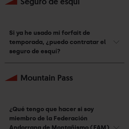
Seguro de esquí
días
puedo
en
solicitar
otras
un
estaciones?
vale
de
compensación?
Si ya he usado mi forfait de
temporada, ¿puedo contratar el
seguro de esquí?
Si
ya
Mountain Pass
he
usado
mi
forfait
de
temporada,
¿puedo
¿Qué tengo que hacer si soy
contratar
el
miembro de la Federación
seguro
Andorrana de Montañismo (FAM)
de