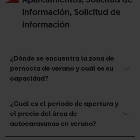
información, Solicitud de
información
¿Dónde se encuentra la zona de
pernocta de verano y cuál es su
capacidad?
¿Dónde
se
¿Cuál es el período de apertura y
encuentra
la
el precio del área de
zona
de
autocaravanas en verano?
pernocta
de
verano
¿Cuál