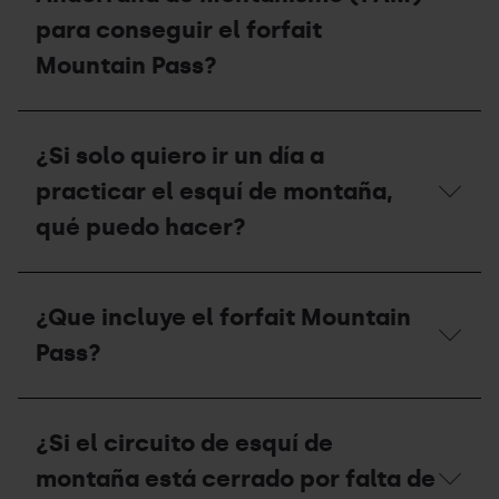
esquí?
para conseguir el forfait
Mountain Pass?
¿Qué
tengo
¿Si solo quiero ir un día a
que
hacer
practicar el esquí de montaña,
si
soy
qué puedo hacer?
miembro
de
la
¿Si
Federación
solo
¿Que incluye el forfait Mountain
Andorrana
quiero
de
ir
Pass?
Montañismo
un
(FAM)
día
para
a
¿Que
conseguir
practicar
incluye
¿Si el circuito de esquí de
el
el
el
forfait
esquí
forfait
montaña está cerrado por falta de
Mountain
de
Mountain