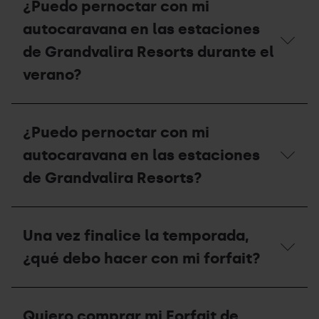
¿Puedo pernoctar con mi
cuál
el
es
período
autocaravana en las estaciones
su
de
capacidad?
apertura
de Grandvalira Resorts durante el
y
verano?
el
precio
del
¿Puedo
área
pernoctar
de
¿Puedo pernoctar con mi
con
autocaravanas
mi
en
autocaravana en las estaciones
autocaravana
verano?
en
de Grandvalira Resorts?
las
estaciones
de
¿Puedo
Grandvalira
pernoctar
Una vez finalice la temporada,
Resorts
con
durante
mi
¿qué debo hacer con mi forfait?
el
autocaravana
verano?
en
las
Una
estaciones
vez
Quiero comprar mi Forfait de
de