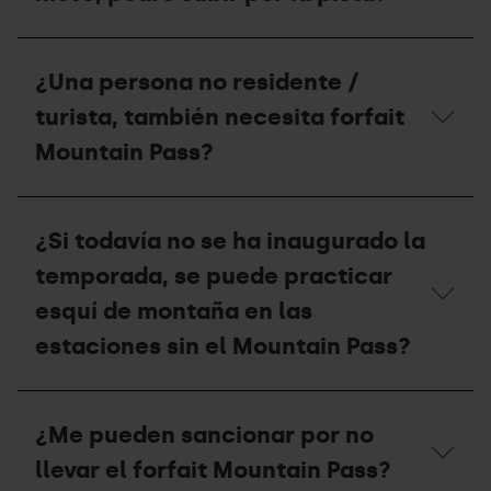
qué
puedo
hacer?
¿Si
el
¿Una persona no residente /
circuito
de
turista, también necesita forfait
esquí
de
Mountain Pass?
montaña
está
cerrado
¿Una
por
persona
¿Si todavía no se ha inaugurado la
falta
no
de
residente
temporada, se puede practicar
nieve,
/
podré
turista,
esquí de montaña en las
subir
también
estaciones sin el Mountain Pass?
por
necesita
la
forfait
pista?
Mountain
¿Si
Pass?
todavía
¿Me pueden sancionar por no
no
se
llevar el forfait Mountain Pass?
ha