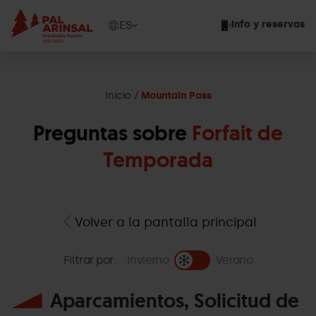
Pasar
al
Show
ES
Info y reservas
contenido
available
principal
languages
Mostrar
mensaje
Inicio
Mountain Pass
Preguntas sobre
Forfait de
Temporada
Volver a la pantalla principal
Filtrar por:
Invierno
Verano
Aparcamientos, Solicitud de