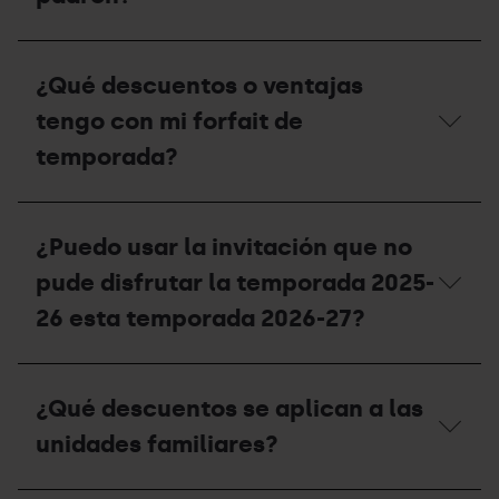
un
la
duplicado
temporada
en
¿Qué
2027-
taquillas?
fecha
28?
¿Qué descuentos o ventajas
de
validez
tengo con mi forfait de
debe
tener
temporada?
mi
certificado
de
¿Qué
residencia
descuentos
¿Puedo usar la invitación que no
o
o
padrón?
ventajas
pude disfrutar la temporada 2025-
tengo
con
26 esta temporada 2026-27?
mi
forfait
de
¿Puedo
temporada?
usar
¿Qué descuentos se aplican a las
la
invitación
unidades familiares?
que
no
pude