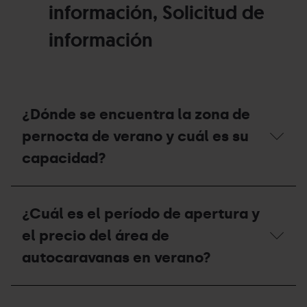
información, Solicitud de
información
¿Dónde se encuentra la zona de
pernocta de verano y cuál es su
capacidad?
¿Dónde
se
¿Cuál es el período de apertura y
encuentra
la
el precio del área de
zona
de
autocaravanas en verano?
pernocta
de
verano
¿Cuál
y
es