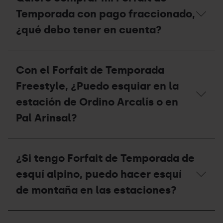
finalice
Grandvalira
la
Temporada con pago fraccionado,
Resorts?
temporada,
¿qué
¿qué debo tener en cuenta?
debo
hacer
con
Quiero
mi
comprar
Con el Forfait de Temporada
forfait?
mi
Forfait
Freestyle, ¿Puedo esquiar en la
de
Temporada
estación de Ordino Arcalís o en
con
Pal Arinsal?
pago
fraccionado,
¿qué
Con
debo
el
tener
¿Si tengo Forfait de Temporada de
Forfait
en
de
cuenta?
esquí alpino, puedo hacer esquí
Temporada
Freestyle,
de montaña en las estaciones?
¿Puedo
esquiar
en
¿Si