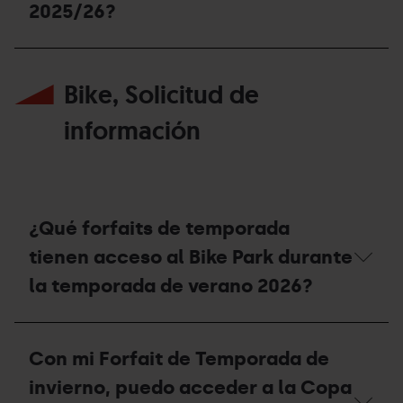
2025/26?
de
proceder?
¿Puedo
reutilizar
Bike, Solicitud de
el
soporte
del
información
forfait
Extraescolar,
Universitario
o
Acompañante
de
¿Qué forfaits de temporada
la
temporada
tienen acceso al Bike Park durante
2025/26?
la temporada de verano 2026?
¿Qué
forfaits
Con mi Forfait de Temporada de
de
temporada
invierno, puedo acceder a la Copa
tienen