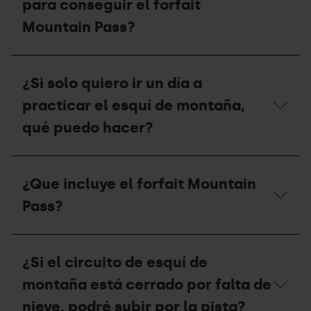
para conseguir el forfait
Mountain Pass?
¿Qué
tengo
¿Si solo quiero ir un día a
que
hacer
practicar el esquí de montaña,
si
soy
qué puedo hacer?
miembro
de
la
¿Si
Federación
solo
¿Que incluye el forfait Mountain
Andorrana
quiero
de
ir
Pass?
Montañismo
un
(FAM)
día
para
a
¿Que
conseguir
practicar
incluye
¿Si el circuito de esquí de
el
el
el
forfait
esquí
forfait
montaña está cerrado por falta de
Mountain
de
Mountain
Pass?
montaña,
Pass?
nieve, podré subir por la pista?