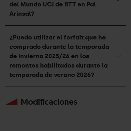
acceso
del Mundo UCI de BTT en Pal
al
Arinsal?
Bike
Park
durante
Con
la
mi
temporada
¿Puedo utilizar el forfait que he
Forfait
de
de
verano
comprado durante la temporada
Temporada
2026?
de
de invierno 2025/26 en los
invierno,
remontes habilitados durante la
puedo
acceder
temporada de verano 2026?
a
la
Copa
¿Puedo
del
utilizar
Mundo
Modificaciones
el
UCI
forfait
de
que
BTT
he
en
comprado
Pal
durante
Arinsal?