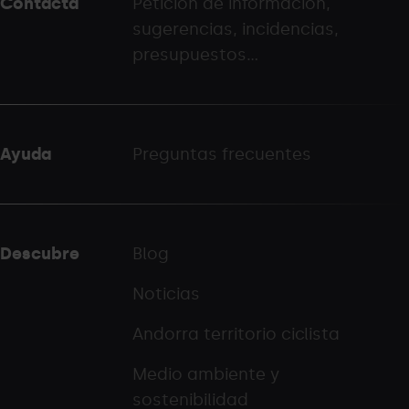
Contacta
Petición de información,
-
sugerencias, incidencias,
palarinsal.com
presupuestos...
Ayuda
Preguntas frecuentes
Descubre
Blog
Noticias
Andorra territorio ciclista
Medio ambiente y
sostenibilidad