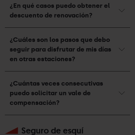
la
puedo
¿En qué casos puedo obtener el
2026?
retirada
gestionar
definitiva
y
descuento de renovación?
del
recoger
Forfait
mi
de
invitación?
¿En
Temporada?
qué
¿Cuáles son los pasos que debo
casos
puedo
seguir para disfrutar de mis días
obtener
el
en otras estaciones?
descuento
de
renovación?
¿Cuáles
son
¿Cuántas veces consecutivas
los
pasos
puedo solicitar un vale de
que
debo
compensación?
seguir
para
disfrutar
¿Cuántas
de
veces
Seguro de esquí
mis
consecutivas
días
puedo