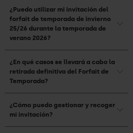
¿Qué
disfrutar
descuentos
¿Puedo utilizar mi invitación del
la
se
temporada
aplican
forfait de temporada de invierno
2025-
a
26
las
25/26 durante la temporada de
esta
unidades
temporada
verano 2026?
familiares?
2026-
27?
¿Puedo
utilizar
¿En qué casos se llevará a cabo la
mi
invitación
retirada definitiva del Forfait de
del
forfait
Temporada?
de
temporada
de
¿En
invierno
qué
¿Cómo puedo gestionar y recoger
25/26
casos
durante
se
mi invitación?
la
llevará
temporada
a
de
cabo
¿Cómo
verano