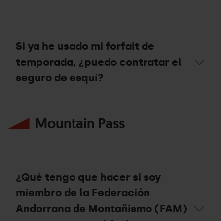
en
solicitar
otras
un
estaciones?
vale
de
compensación?
Si ya he usado mi forfait de
temporada, ¿puedo contratar el
seguro de esquí?
Si
ya
Mountain Pass
he
usado
mi
forfait
de
temporada,
¿puedo
¿Qué tengo que hacer si soy
contratar
el
miembro de la Federación
seguro
Andorrana de Montañismo (FAM)
de
esquí?