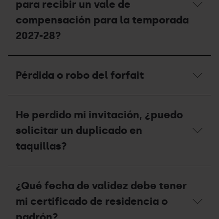
para recibir un vale de
compensación para la temporada
2027-28?
Si
he
Pérdida o robo del forfait
tenido
un
accidente,
Pérdida
¿cuáles
o
son
He perdido mi invitación, ¿puedo
robo
los
del
solicitar un duplicado en
pasos
forfait
que
taquillas?
debo
seguir
para
He
recibir
perdido
un
¿Qué fecha de validez debe tener
mi
vale
invitación,
mi certificado de residencia o
de
¿puedo
compensación
solicitar
padrón?
para