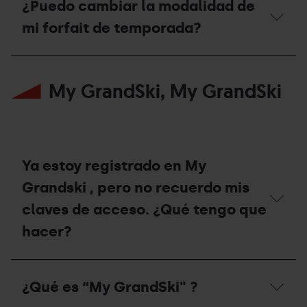
la
¿Puedo cambiar la modalidad de
temporada
de
mi forfait de temporada?
invierno
2025/26
¿Puedo
en
cambiar
los
My GrandSki, My GrandSki
la
remontes
modalidad
habilitados
de
durante
mi
la
forfait
temporada
de
de
temporada?
verano
Ya estoy registrado en My
2026?
Grandski , pero no recuerdo mis
claves de acceso. ¿Qué tengo que
hacer?
Ya
estoy
¿Qué es “My GrandSki" ?
registrado
en