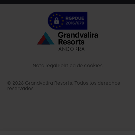
Menú
inferior
-
Nota legal
Política de cookies
palarinsal.com
© 2026 Grandvalira Resorts. Todos los derechos
reservados