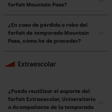
forfait
a
forfait Mountain Pass?
Mountain
otro
Pass
itinerario
para
fuera
¿Donde
la
del
se
¿En caso de pérdida o robo del
práctica
dominio
puede
del
esquiable?
comprar
forfait de temporada Mountain
esquí
el
de
forfait
Pass, cómo he de proceder?
montaña
Mountain
fuera
Pass?
de
¿En
los
caso
dominios
Extraescolar
de
esquiables?
pérdida
o
robo
del
forfait
de
¿Puedo reutilizar el soporte del
temporada
Mountain
forfait Extraescolar, Universitario
Pass,
o Acompañante de la temporada
cómo
he