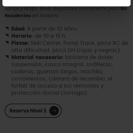
rojas y negras
con zonas técnicas, gran desnivel,
saltos y drops. Nivel disponible únicamente para
No
Residentes
en Andorra.
Edad:
A partir de 12 años.
Horario
: de 10 a 13 h.
Pistas:
Skill Center, Pump Track, pista XC de
alta dificultad, pista DH (rojas y negras).
Material necesario:
bicicleta de doble
suspensión, casco integral, rodilleras,
coderas, guantes largos, mochila,
cortavientos, cámara de recambio, el
forfait de acceso a los remontes y
protección dorsal (tortuga).
Reserva Nivel 3