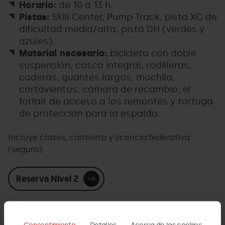
Horario:
de 10 a 13 h.
Pistas:
Skill Center, Pump Track, pista XC de
dificultad media/alta, pista DH (verdes y
azules).
Material necesario:
bicicleta con doble
suspensión, casco integral, rodilleras,
coderas, guantes largos, mochila,
cortavientos, cámara de recambio, el
forfait de acceso a los remontes y tortuga
de protección para la espalda.
Incluye clases, camiseta y licencia federativa
(seguro).
Reserva Nivel 2
Consentimiento
Detalles
Acerca de las cookies