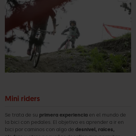
-
C
Facundo
P
Santana36.jpg
Ar
Mini riders
Se trata de su
primera experiencia
en el mundo de
la bici con pedales. El objetivo es aprender a ir en
bici por caminos con algo de
desnivel, raíces,