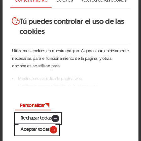
Furious-
Grandvalira
F
nivel-
P
3.jpg
Ar
Tú puedes controlar el uso de las
cookies
Utilizamos cookies en nuestra página. Algunas son estrictamente
necesarias para el funcionamiento de la página, y otras
opcionales se utilizan para:
Medir cómo se utiliza la página web.
Habilitar la personalización de la página web.
Para publicidad, marketing y redes sociales.
Al pinchar en 'Aceptar todas', permite la instalación de las
Personalizar
cookies. Si prefieres configurarlas tú mismo, pincha en
Nivel 3
'Configurar'.
Rechazar todas
Aceptar todas
El curso se desarrolla en el Bike Park, por
pistas