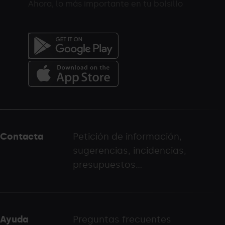
Ahora, lo más importante en tu bolsillo
Menú
del
peu
Contacta
Petición de información,
-
sugerencias, incidencias,
palarinsal.com
presupuestos...
Ayuda
Preguntas frecuentes