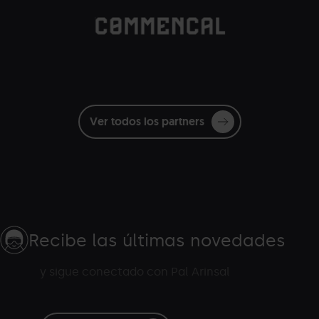
Commencal.png
Grandvalira
Commençal
blanc
Ver todos los partners
Recibe las últimas novedades
y sigue conectado con Pal Arinsal