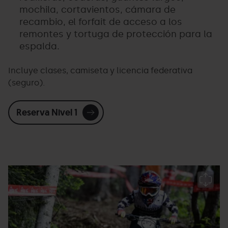
mochila, cortavientos, cámara de
recambio, el forfait de acceso a los
remontes y tortuga de protección para la
espalda.
Incluye clases, camiseta y licencia federativa
(seguro).
Reserva Nivel 1
Furious
Grandvalira
F
CUP
Bi
-
C
Facundo
P
Santana12.jpg
Ar