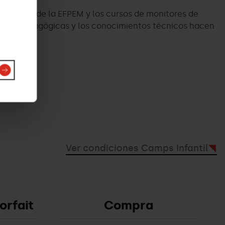
itulación de la EFPEM y los cursos de monitores de
 dotes pedagógicas y los conocimientos técnicos hacen
rarlas
Ver condiciones Camps Infantil
orfait
Compra