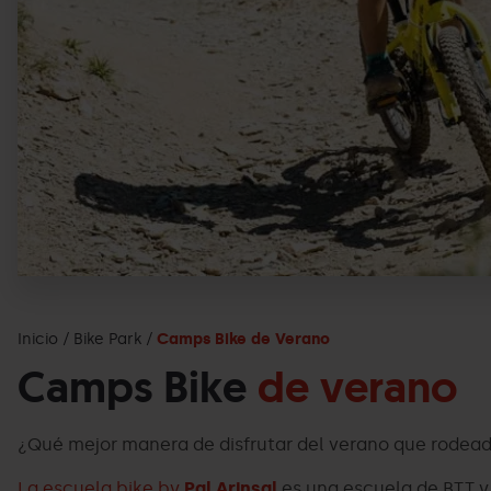
Inicio
Bike Park
Camps Bike de Verano
Camps Bike
de verano
¿Qué mejor manera de disfrutar del verano que rodead
La escuela bike by
Pal Arinsal
es una escuela de BTT y