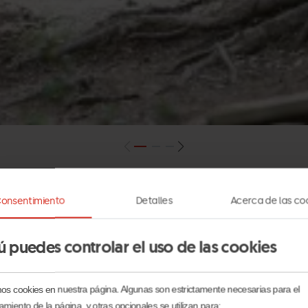
onsentimiento
Detalles
Acerca de las co
y fluir sobre ruedas, en medio de la naturaleza, con
acti
ú puedes controlar el uso de las cookies
ividuales como la superación, la autoestima y la fuerza 
mos cookies en nuestra página. Algunas son estrictamente necesarias para el
amiento de la página, y otras opcionales se utilizan para: