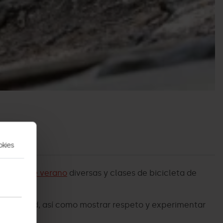
okies
vidades de verano
diversas y clases de bicicleta de
de voluntad, así como mostrar respeto y experimentar