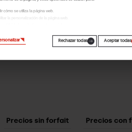
nsal
es la calidad de sus monitores, que cuentan con la t
r cómo se utiliza la página web.
espetuoso hacia los niños. Los años de experiencia, las
litar la personalización de la página web.
 publicidad, marketing y redes sociales.
har en 'Aceptar todas', permite la instalación de las cookies. Si prefieres configu
ersonalizar
o, pincha en 'Configurar'.
Rechazar todas
Aceptar todas
l
Precios sin forfait
Precios con f