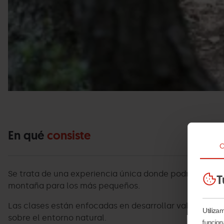
En qué
consiste
C
Se trata de una experiencia única donde podrás sentir 
T
montaña para los más pequeños.
Las clases están enfocadas en desarrollar valores ind
Utiliza
sobre el entorno natural.
funcion