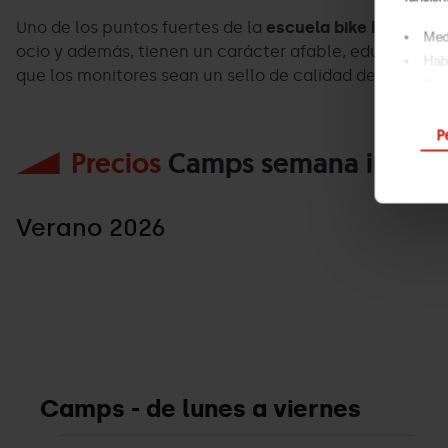
Uno de los puntos fuertes de la
escuela bike by Pal Ari
Medi
ocio y además, tienen un carácter afable, educado y r
Habi
que los monitores sean un sello de calidad del club.
Para
Al pinc
P
tú mism
Precios
Camps semana infanti
Verano 2026
Camps - de lunes a viernes