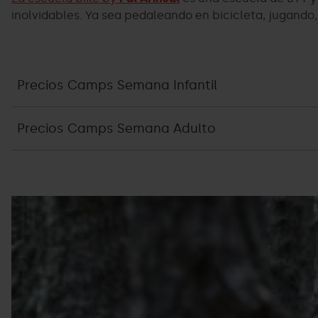
inolvidables. Ya sea pedaleando en bicicleta, jugando,
Precios Camps Semana Infantil
Precios Camps Semana Adulto
Escola-
Grandvalira
bike-
pal-
arinsal-
3.jpg