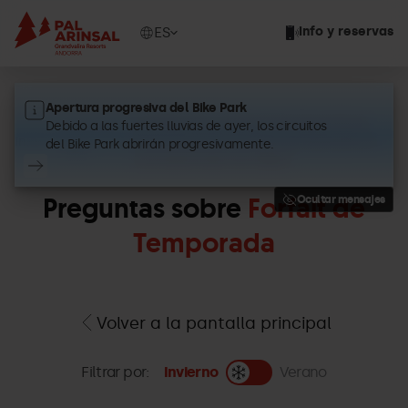
Pasar
al
Show
ES
Info y reservas
contenido
available
principal
languages
Apertura progresiva del Bike Park
¿Cuáles Son Las Normas Específicas
Debido a las fuertes lluvias de ayer, los circuitos
Mountain
Inicio
Para Practicar El Esquí de Montaña En
del Bike Park abrirán progresivamente.
Pass
Las Estaciones de Esquí?
Preguntas sobre
Forfait de
Ocultar mensajes
Temporada
Volver a la pantalla principal
Filtrar por:
Invierno
Verano