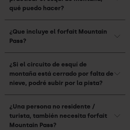
si
soy
qué puedo hacer?
miembro
de
la
¿Si
Federación
solo
¿Que incluye el forfait Mountain
Andorrana
quiero
de
ir
Pass?
Montañismo
un
(FAM)
día
para
a
¿Que
conseguir
practicar
incluye
¿Si el circuito de esquí de
el
el
el
forfait
esquí
forfait
montaña está cerrado por falta de
Mountain
de
Mountain
Pass?
montaña,
Pass?
nieve, podré subir por la pista?
qué
puedo
hacer?
¿Si
el
¿Una persona no residente /
circuito
de
turista, también necesita forfait
esquí
de
Mountain Pass?
montaña