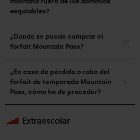
montaña fuera de los dominios
para
esquiables?
cruzar
la
estación
¿Es
para
necesario
poder
¿Donde se puede comprar el
el
acceder
forfait
a
forfait Mountain Pass?
Mountain
otro
Pass
itinerario
para
fuera
¿Donde
la
del
se
¿En caso de pérdida o robo del
práctica
dominio
puede
del
esquiable?
comprar
forfait de temporada Mountain
esquí
el
de
forfait
Pass, cómo he de proceder?
montaña
Mountain
fuera
Pass?
de
¿En
los
caso
dominios
Extraescolar
de
esquiables?
pérdida
o
robo