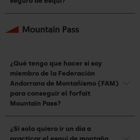
seguro de esquí?
Si
ya
Mountain Pass
he
usado
mi
forfait
de
temporada,
¿puedo
¿Qué tengo que hacer si soy
contratar
el
miembro de la Federación
seguro
Andorrana de Montañismo (FAM)
de
esquí?
para conseguir el forfait
Mountain Pass?
¿Qué
tengo
¿Si solo quiero ir un día a
que
hacer
practicar el esquí de montaña,