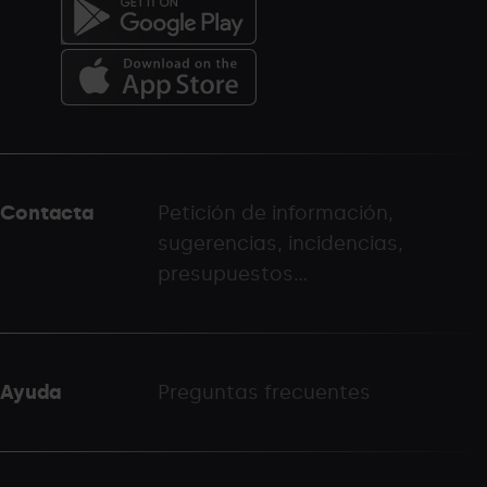
Menú
del
peu
Contacta
Petición de información,
-
sugerencias, incidencias,
palarinsal.com
presupuestos...
Ayuda
Preguntas frecuentes