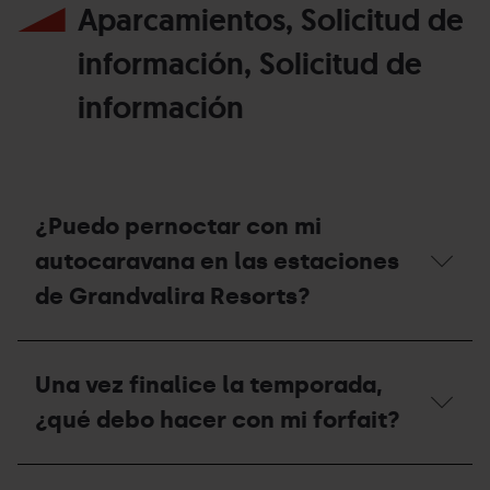
Aparcamientos, Solicitud de
información, Solicitud de
información
¿Puedo pernoctar con mi
autocaravana en las estaciones
de Grandvalira Resorts?
¿Puedo
pernoctar
Una vez finalice la temporada,
con
mi
¿qué debo hacer con mi forfait?
autocaravana
en
las
Una
estaciones