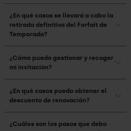
pude
¿Qué
disfrutar
descuentos
¿En qué casos se llevará a cabo la
la
se
temporada
aplican
retirada definitiva del Forfait de
2025-
a
26
las
Temporada?
esta
unidades
temporada
familiares?
2026-
¿En
27?
qué
¿Cómo puedo gestionar y recoger
casos
se
mi invitación?
llevará
a
cabo
¿Cómo
la
puedo
¿En qué casos puedo obtener el
retirada
gestionar
definitiva
y
descuento de renovación?
del
recoger
Forfait
mi
de
invitación?
¿En
Temporada?
qué
¿Cuáles son los pasos que debo
casos
puedo