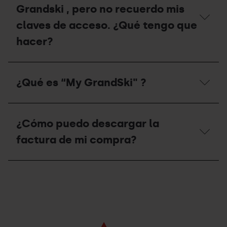
Grandski , pero no recuerdo mis
claves de acceso. ¿Qué tengo que
hacer?
Ya
estoy
¿Qué es “My GrandSki" ?
registrado
en
My
¿Qué
Grandski
es
,
¿Cómo puedo descargar la
“My
pero
GrandSki"
factura de mi compra?
no
?
recuerdo
mis
¿Cómo
claves
puedo
de
descargar
acceso.
la
¿Qué
factura
tengo
de
que
mi
hacer?