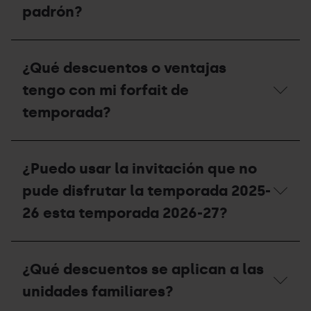
compensación
solicitar
padrón?
para
un
la
duplicado
temporada
en
¿Qué
2027-
taquillas?
fecha
28?
¿Qué descuentos o ventajas
de
validez
tengo con mi forfait de
debe
tener
temporada?
mi
certificado
de
¿Qué
residencia
descuentos
¿Puedo usar la invitación que no
o
o
padrón?
ventajas
pude disfrutar la temporada 2025-
tengo
con
26 esta temporada 2026-27?
mi
forfait
de
¿Puedo
temporada?
usar
¿Qué descuentos se aplican a las
la
invitación
unidades familiares?
que
no