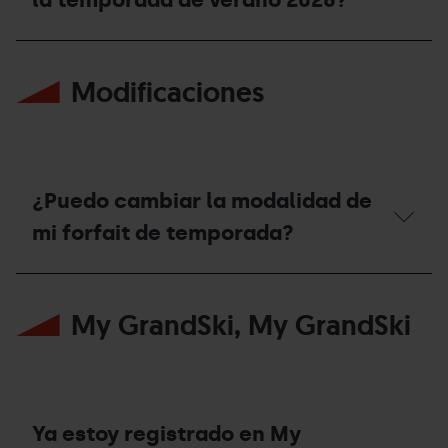
¿Qué
forfaits
Modificaciones
de
temporada
tienen
acceso
al
Bike
Park
¿Puedo cambiar la modalidad de
durante
la
mi forfait de temporada?
temporada
de
¿Puedo
verano
cambiar
2026?
My GrandSki, My GrandSki
la
modalidad
de
mi
forfait
de
temporada?
Ya estoy registrado en My