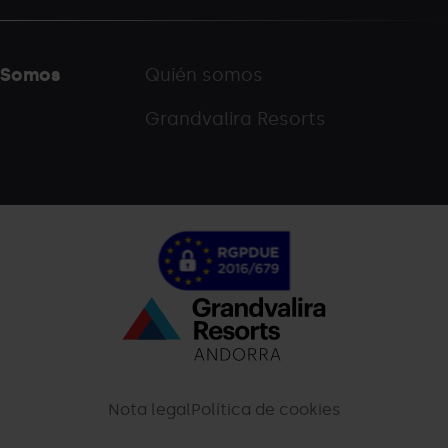
Somos
Quién somos
Grandvalira Resorts
Menú
inferior
-
Nota legal
Política de cookies
palarinsal.com