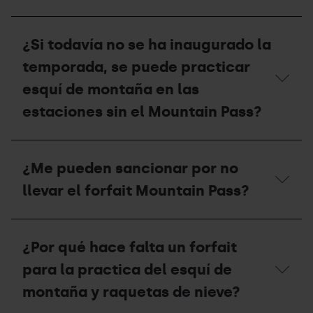
está
cerrado
¿Una
por
persona
¿Si todavía no se ha inaugurado la
falta
no
de
residente
temporada, se puede practicar
nieve,
/
podré
turista,
esquí de montaña en las
subir
también
estaciones sin el Mountain Pass?
por
necesita
la
forfait
pista?
Mountain
¿Si
Pass?
todavía
¿Me pueden sancionar por no
no
se
llevar el forfait Mountain Pass?
ha
inaugurado
la
¿Me
temporada,
pueden
¿Por qué hace falta un forfait
se
sancionar
puede
por
para la practica del esquí de
practicar
no
esquí
llevar
montaña y raquetas de nieve?
de
el
montaña