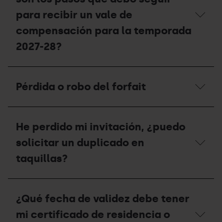
persona?
para recibir un vale de
compensación para la temporada
2027-28?
Si
he
Pérdida o robo del forfait
tenido
un
accidente,
Pérdida
¿cuáles
o
son
He perdido mi invitación, ¿puedo
robo
los
del
solicitar un duplicado en
pasos
forfait
que
taquillas?
debo
seguir
para
He
recibir
perdido
un
¿Qué fecha de validez debe tener
mi
vale
invitación,
mi certificado de residencia o
de
¿puedo