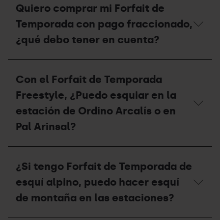
vez
Quiero comprar mi Forfait de
de
finalice
Grandvalira
la
Temporada con pago fraccionado,
Resorts?
temporada,
¿qué
¿qué debo tener en cuenta?
debo
hacer
con
Quiero
mi
comprar
Con el Forfait de Temporada
forfait?
mi
Forfait
Freestyle, ¿Puedo esquiar en la
de
Temporada
estación de Ordino Arcalís o en
con
Pal Arinsal?
pago
fraccionado,
¿qué
Con
debo
el
tener
¿Si tengo Forfait de Temporada de
Forfait
en
de
cuenta?
esquí alpino, puedo hacer esquí
Temporada
Freestyle,
de montaña en las estaciones?
¿Puedo
esquiar