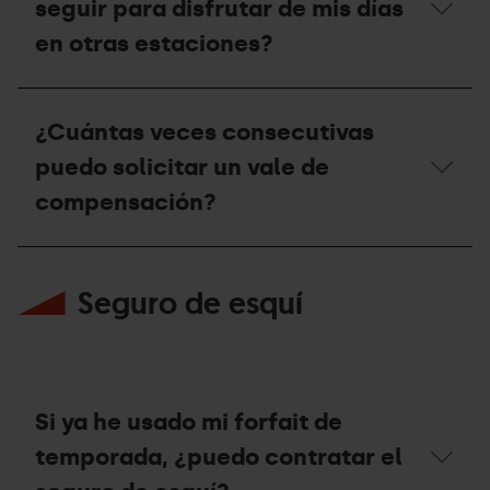
seguir para disfrutar de mis días
obtener
el
en otras estaciones?
descuento
de
renovación?
¿Cuáles
son
¿Cuántas veces consecutivas
los
pasos
puedo solicitar un vale de
que
debo
compensación?
seguir
para
disfrutar
¿Cuántas
de
veces
Seguro de esquí
mis
consecutivas
días
puedo
en
solicitar
otras
un
estaciones?
vale
de
compensación?
Si ya he usado mi forfait de
temporada, ¿puedo contratar el