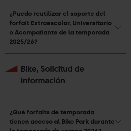
del
forfait
de
¿Puedo reutilizar el soporte del
temporada
Mountain
forfait Extraescolar, Universitario
Pass,
o Acompañante de la temporada
cómo
he
2025/26?
de
proceder?
¿Puedo
reutilizar
Bike, Solicitud de
el
soporte
del
información
forfait
Extraescolar,
Universitario
o
Acompañante
de
¿Qué forfaits de temporada
la
temporada
tienen acceso al Bike Park durante
2025/26?
la temporada de verano 2026?