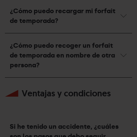
en
¿Si
la
tengo
¿Cómo puedo recargar mi forfait
estación
Forfait
de
de
de temporada?
Ordino
Temporada
Arcalís
de
o
esquí
¿Cómo
en
alpino,
puedo
¿Cómo puedo recoger un forfait
Pal
puedo
recargar
Arinsal?
hacer
mi
de temporada en nombre de otra
esquí
forfait
de
de
persona?
montaña
temporada?
en
las
¿Cómo
estaciones?
puedo
Ventajas y condiciones
recoger
un
forfait
de
temporada
en
nombre
Si he tenido un accidente, ¿cuáles
de
otra
son los pasos que debo seguir