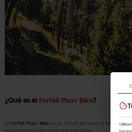
C
¿Qué es el
Forfait Plus+ Bike
?
T
El
Forfet Plus+ Bike
es un forfait personal e intransfer
Utiliza
mejor precio y sin pasar por taquillas.
funcion