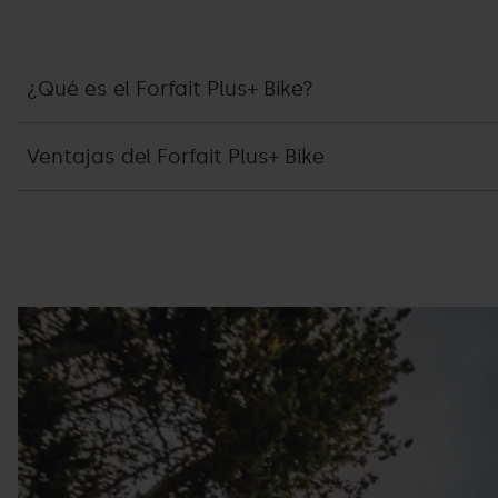
¿Qué es el Forfait Plus+ Bike?
Ventajas del Forfait Plus+ Bike
Bike
Grandvalira
Park
Pal
(7).jpg