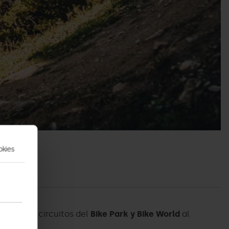
okies
ar de los circuitos del
Bike Park y Bike World
al