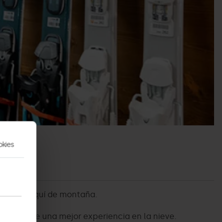
okies
alpino o esquí de montaña.
sfrutar de una mejor experiencia en la nieve.