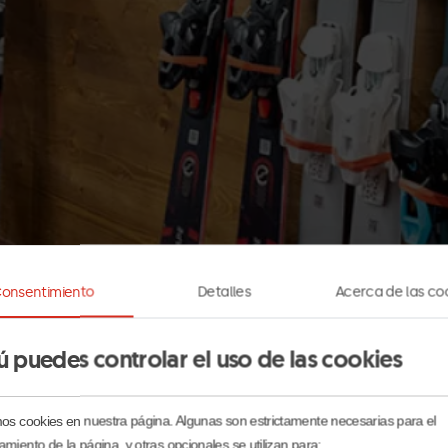
onsentimiento
Detalles
Acerca de las co
ú puedes controlar el uso de las cookies
sfrutar mientras esquías. Puedes venir a practicar esquí 
mos cookies en nuestra página. Algunas son estrictamente necesarias para el
 detallada lo que más te conviene según tu nivel, para di
amiento de la página, y otras opcionales se utilizan para: