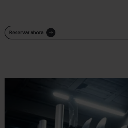
Reservar ahora
Alquiler-
Grandvalira
material.jpg