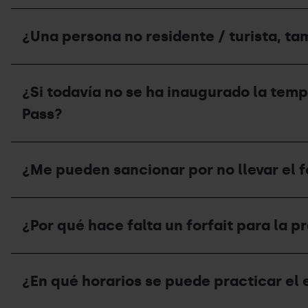
el
(FAM)
Mountain
esquí
¿Si
para
Pass?
de
el
conseguir
¿Una persona no residente / turista, ta
montaña,
circuito
el
qué
de
forfait
puedo
esquí
Mountain
¿Una
hacer?
de
Pass?
persona
montaña
¿Si todavía no se ha inaugurado la tem
no
está
residente
Pass?
cerrado
/
por
turista,
falta
también
¿Si
de
necesita
todavía
nieve,
¿Me pueden sancionar por no llevar el f
forfait
no
podré
Mountain
se
subir
Pass?
ha
por
¿Me
inaugurado
la
pueden
la
¿Por qué hace falta un forfait para la 
pista?
sancionar
temporada,
por
se
no
puede
¿Por
llevar
practicar
qué
el
¿En qué horarios se puede practicar el 
esquí
hace
forfait
de
falta
Mountain