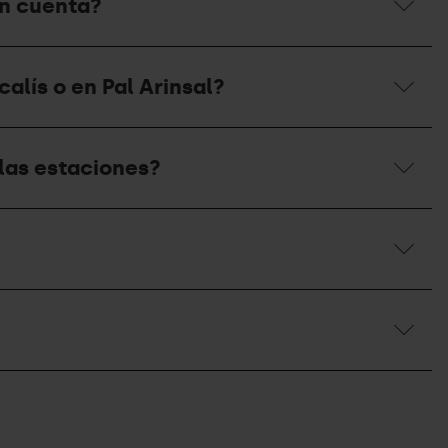
en cuenta?
alís o en Pal Arinsal?
las estaciones?