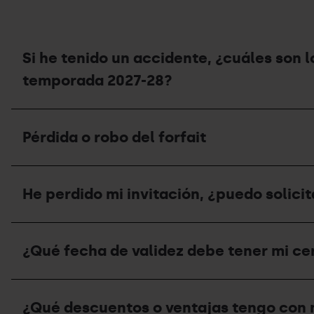
en
forfait
las
de
estaciones?
temporada
en
nombre
Si he tenido un accidente, ¿cuáles son 
de
otra
temporada 2027-28?
persona?
Si
he
Pérdida o robo del forfait
tenido
un
accidente,
Pérdida
¿cuáles
o
son
He perdido mi invitación, ¿puedo solicit
robo
los
del
pasos
forfait
que
He
debo
perdido
¿Qué fecha de validez debe tener mi ce
seguir
mi
para
invitación,
recibir
¿puedo
¿Qué
un
solicitar
fecha
vale
un
¿Qué descuentos o ventajas tengo con 
de