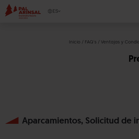
Pasar
al
Show
ES
contenido
available
principal
languages
Mostrar
mensaje
Inicio
FAQ's
Ventajas y Condi
Pr
Aparcamientos, Solicitud de i