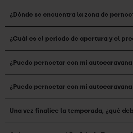
¿Dónde se encuentra la zona de pernoct
¿Dónde
se
¿Cuál es el período de apertura y el pr
encuentra
la
zona
¿Cuál
de
es
pernocta
¿Puedo pernoctar con mi autocaravana e
el
de
período
verano
de
y
¿Puedo
apertura
cuál
pernoctar
y
¿Puedo pernoctar con mi autocaravana 
es
con
el
su
mi
precio
capacidad?
autocaravana
del
¿Puedo
en
área
pernoctar
las
Una vez finalice la temporada, ¿qué deb
de
con
estaciones
autocaravanas
mi
de
en
autocaravana
Grandvalira
Una
verano?
en
Resorts
vez