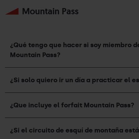
ya
Mountain Pass
he
usado
mi
forfait
de
temporada,
¿puedo
¿Qué tengo que hacer si soy miembro d
contratar
el
Mountain Pass?
seguro
de
¿Qué
esquí?
tengo
¿Si solo quiero ir un día a practicar el
que
hacer
si
¿Si
soy
solo
miembro
¿Que incluye el forfait Mountain Pass?
quiero
de
ir
la
un
Federación
¿Que
día
Andorrana
incluye
a
¿Si el circuito de esquí de montaña está
de
el
practicar
Montañismo
forfait