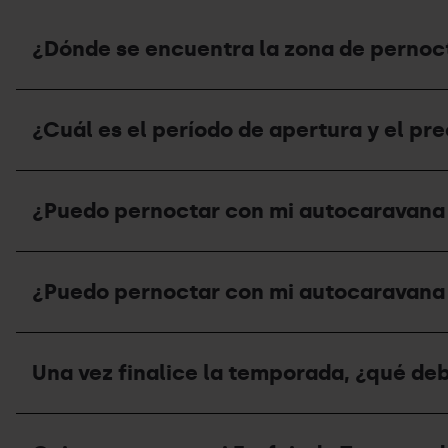
¿Dónde se encuentra la zona de pernoct
¿Dónde
se
¿Cuál es el período de apertura y el pr
encuentra
la
zona
¿Cuál
de
es
pernocta
¿Puedo pernoctar con mi autocaravana e
el
de
período
verano
de
y
¿Puedo
apertura
cuál
pernoctar
y
¿Puedo pernoctar con mi autocaravana 
es
con
el
su
mi
precio
capacidad?
autocaravana
del
¿Puedo
en
área
pernoctar
las
Una vez finalice la temporada, ¿qué deb
de
con
estaciones
autocaravanas
mi
de
en
autocaravana
Grandvalira
Una
verano?
en
Resorts
vez