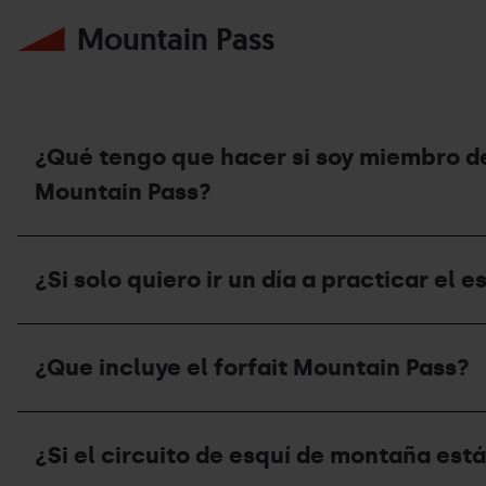
ya
Mountain Pass
he
usado
mi
forfait
de
temporada,
¿puedo
¿Qué tengo que hacer si soy miembro d
contratar
el
Mountain Pass?
seguro
de
¿Qué
esquí?
tengo
¿Si solo quiero ir un día a practicar el
que
hacer
si
¿Si
soy
solo
miembro
¿Que incluye el forfait Mountain Pass?
quiero
de
ir
la
un
Federación
¿Que
día
Andorrana
incluye
a
¿Si el circuito de esquí de montaña está
de
el
practicar
Montañismo
forfait