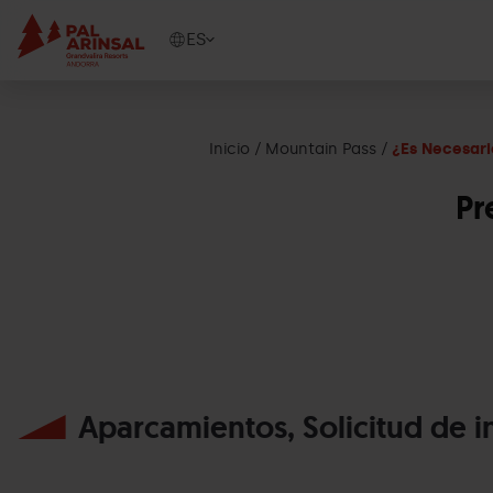
Pasar
al
Show
ES
contenido
available
principal
languages
Mostrar
mensaje
Inicio
Mountain Pass
¿Es Necesari
Pr
Aparcamientos, Solicitud de i