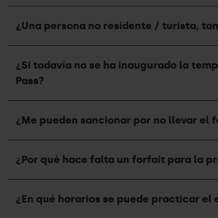
el
(FAM)
Mountain
esquí
¿Si
para
Pass?
de
el
conseguir
¿Una persona no residente / turista, ta
montaña,
circuito
el
qué
de
forfait
puedo
esquí
Mountain
¿Una
hacer?
de
Pass?
persona
montaña
¿Si todavía no se ha inaugurado la tem
no
está
residente
Pass?
cerrado
/
por
turista,
falta
también
¿Si
de
necesita
todavía
nieve,
¿Me pueden sancionar por no llevar el f
forfait
no
podré
Mountain
se
subir
Pass?
ha
por
¿Me
inaugurado
la
pueden
la
¿Por qué hace falta un forfait para la 
pista?
sancionar
temporada,
por
se
no
puede
¿Por
llevar
practicar
qué
el
¿En qué horarios se puede practicar el 
esquí
hace
forfait
de
falta
Mountain