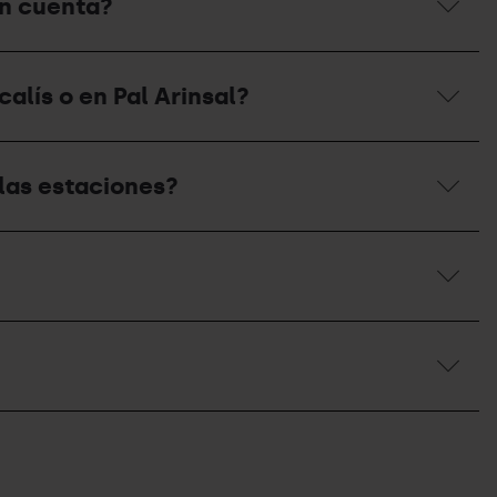
en cuenta?
alís o en Pal Arinsal?
las estaciones?