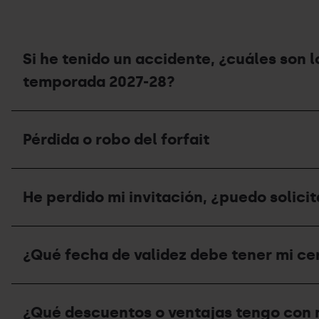
en
forfait
las
de
estaciones?
temporada
en
nombre
Si he tenido un accidente, ¿cuáles son 
de
otra
temporada 2027-28?
persona?
Si
he
Pérdida o robo del forfait
tenido
un
accidente,
Pérdida
¿cuáles
o
son
He perdido mi invitación, ¿puedo solicit
robo
los
del
pasos
forfait
que
He
debo
perdido
¿Qué fecha de validez debe tener mi ce
seguir
mi
para
invitación,
recibir
¿puedo
¿Qué
un
solicitar
fecha
vale
un
¿Qué descuentos o ventajas tengo con 
de