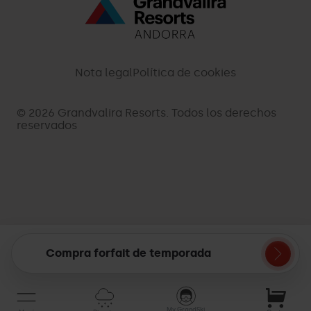
Menú
inferior
-
Nota legal
Política de cookies
palarinsal.com
© 2026 Grandvalira Resorts. Todos los derechos
reservados
Compra forfait de temporada
Mi
cesta
My GrandSki