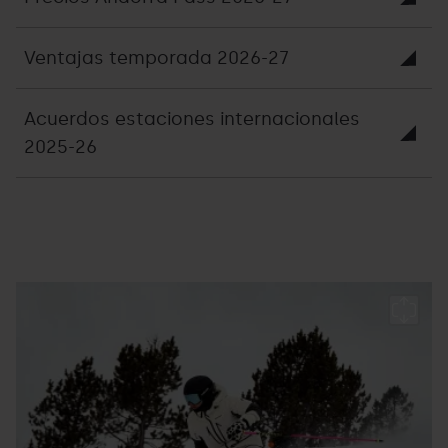
Ventajas temporada 2026-27
Acuerdos estaciones internacionales
2025-26
Riders
Grandvalira
E
esqui
P
Pal.jpg
Ar