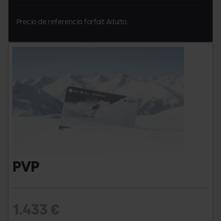
Precio de referencia forfait Adulto.
Andorra
Grandvalira
Andorra
Pass
Pass
capcelera.png
PVP
1.433 €