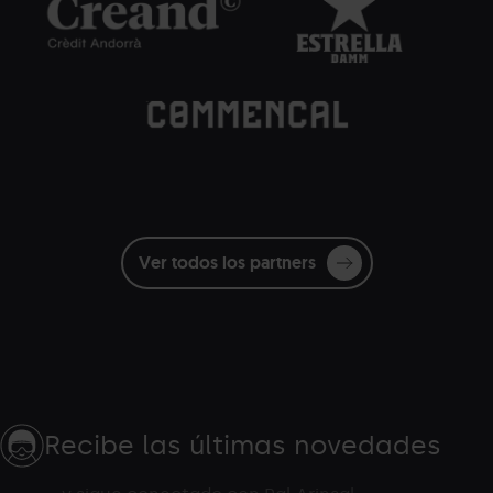
blancas_Eventos.png
Damm.png
Dam
Commencal.png
Grandvalira
Commençal
blanc
Ver todos los partners
Recibe las últimas novedades