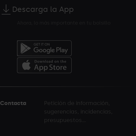
Descarga la App
Ahora, lo más importante en tu bolsillo
Menú
del
peu
Contacta
Petición de información,
-
sugerencias, incidencias,
palarinsal.com
presupuestos...