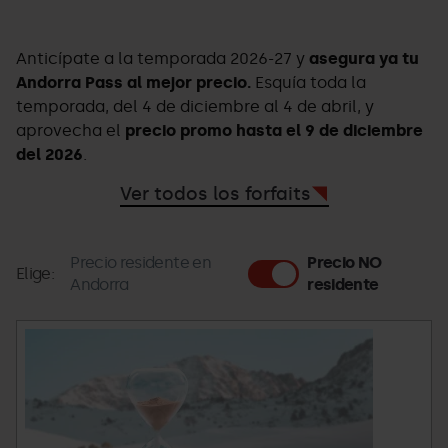
Anticípate a la temporada 2026-27 y
asegura ya tu
Andorra Pass al mejor precio.
Esquía toda la
temporada, del 4 de diciembre al 4 de abril, y
aprovecha el
precio promo hasta el 9 de diciembre
del 2026
.
Ver todos los forfaits
Precio residente en
Precio NO
Elige:
Andorra
residente
banner-
Grandvalira
andorra
andorra-
pass
pass.jpg
2026-
27