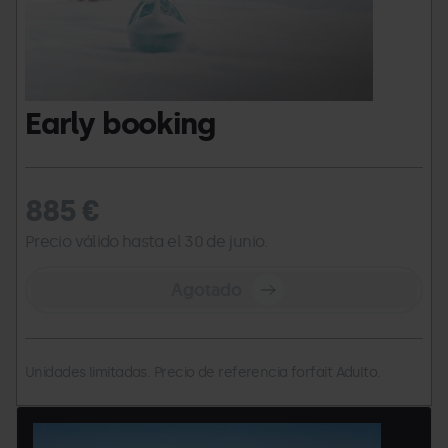
Early booking
885 €
Precio válido hasta el 30 de junio.
Agotado
Unidades limitadas. Precio de referencia forfait Adulto.
Andorra
Grandvalira
Andorra