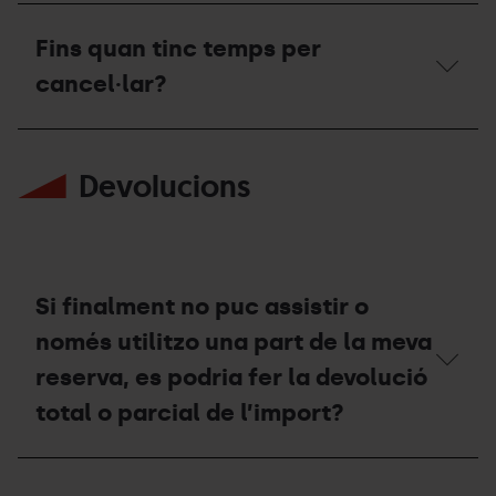
Quines
són
Fins quan tinc temps per
les
condicions
cancel·lar?
de
cancel·lació?
Fins
quan
Devolucions
tinc
temps
per
cancel·lar?
Si finalment no puc assistir o
només utilitzo una part de la meva
reserva, es podria fer la devolució
total o parcial de l’import?
Si
finalment