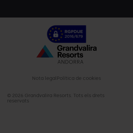
Menú
inferior
-
Nota legal
Política de cookies
palarinsal.com
© 2026 Grandvalira Resorts. Tots els drets
reservats