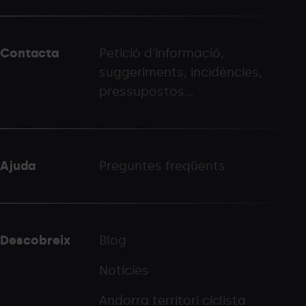
del
peu
Contacta
Petició d'informació,
-
suggeriments, incidències,
palarinsal.com
pressupostos...
Ajuda
Preguntes freqüents
Descobreix
Blog
Notícies
Andorra territori ciclista