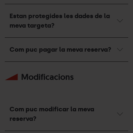
el
Quines
meu
targetes
pagament
Estan protegides les dades de la
s'accepten?
ha
meva targeta?
estat
rebutjat?
Estan
protegides
Com puc pagar la meva reserva?
les
dades
de
Com
la
puc
meva
Modificacions
pagar
targeta?
la
meva
reserva?
Com puc modificar la meva
reserva?