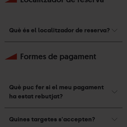
Què és el localitzador de reserva?
Què
és
Formes de pagament
el
localitzador
de
reserva?
Què puc fer si el meu pagament
ha estat rebutjat?
Què
puc
Quines targetes s'accepten?
fer
si