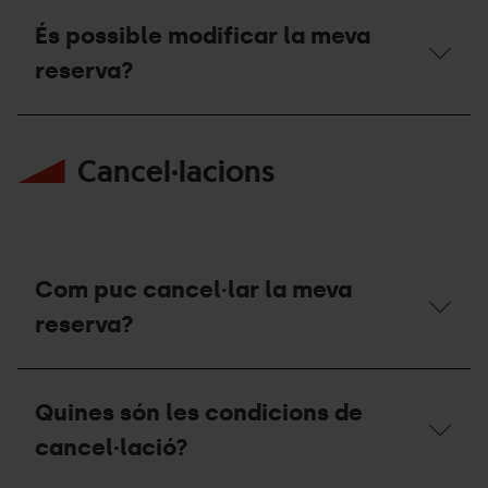
Com
puc
És possible modificar la meva
modificar
la
reserva?
meva
reserva?
És
possible
Cancel·lacions
modificar
la
meva
reserva?
Com puc cancel·lar la meva
reserva?
Com
puc
Quines són les condicions de
cancel·lar
la
cancel·lació?
meva
reserva?