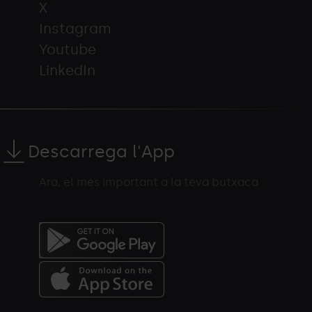
X
Instagram
Youtube
LinkedIn
Descarrega l'App
Ara, el més important a la teva butxaca
Menú