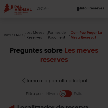
Vés
al
Show
CA
Info i reserves
contingut
available
languages
Show
message
Les Meves
Formes de
Com Puc Pagar La
Inici
FAQ's
Reserves
Pagament
Meva Reserva?
Preguntes sobre
Les meves
reserves
Torna a la pantalla principal
Filtra per:
Hivern
Estiu
Localitzador de reserva