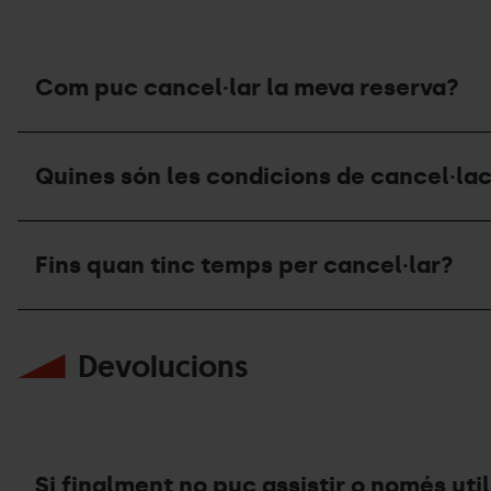
meva
reserva?
Com puc cancel·lar la meva reserva?
Com
puc
Quines són les condicions de cancel·lac
cancel·lar
la
meva
Quines
reserva?
són
Fins quan tinc temps per cancel·lar?
les
condicions
de
Fins
cancel·lació?
quan
Devolucions
tinc
temps
per
cancel·lar?
Si finalment no puc assistir o només util