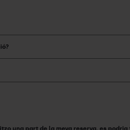
ió?
itzo una part de la meva reserva, es podria 