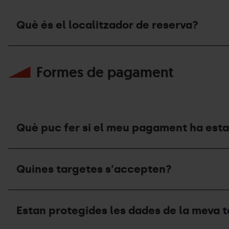
Què és el localitzador de reserva?
Què
és
Formes de pagament
el
localitzador
de
reserva?
Què puc fer si el meu pagament ha esta
Què
puc
Quines targetes s'accepten?
fer
si
el
Quines
meu
targetes
pagament
Estan protegides les dades de la meva 
s'accepten?
ha
estat