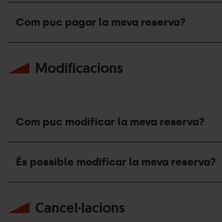
rebutjat?
Estan
protegides
Com puc pagar la meva reserva?
les
dades
de
Com
la
puc
meva
Modificacions
pagar
targeta?
la
meva
reserva?
Com puc modificar la meva reserva?
Com
puc
És possible modificar la meva reserva?
modificar
la
meva
És
reserva?
possible
Cancel·lacions
modificar
la