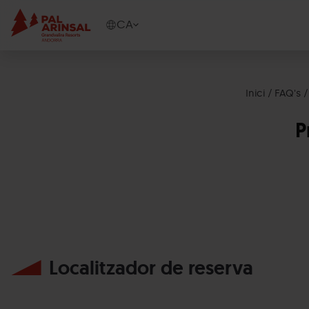
Vés
al
Show
CA
contingut
available
languages
Show
message
Inici
FAQ's
P
Localitzador de reserva