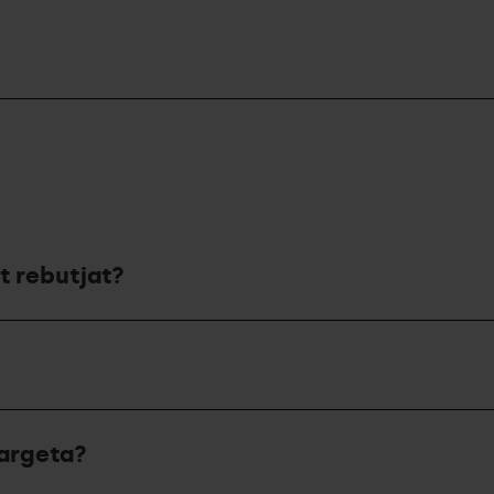
t rebutjat?
targeta?