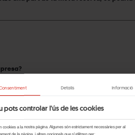
mpresa?
Consentiment
Detalls
Informació
u pots controlar l'ús de les cookies
em cookies a la nostra pàgina. Algunes són estrictament necessàries per al
ament de la pàgina, i altres opcionals que s'utilitzen per: