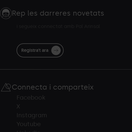
Rep les darreres novetats
i segueix connectat amb Pal Arinsal
Registra't ara
Connecta i comparteix
Facebook
X
Instagram
Youtube