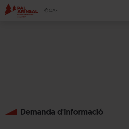
Vés
al
Show
CA
contingut
available
languages
Show
message
Demanda d'informació