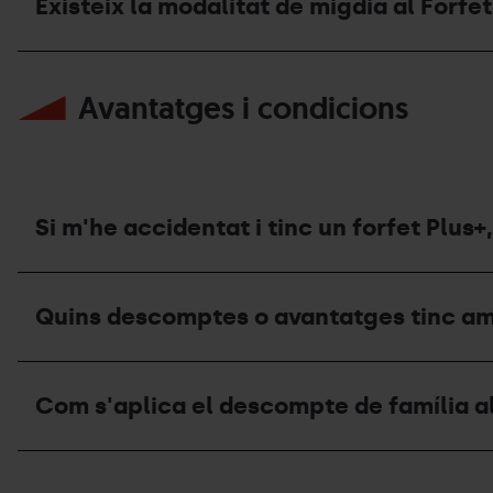
dirigir?
nom
Existeix la modalitat de migdia al Forfet
recarregar
d’una
el
altra
meu
persona?
Existeix
Forfet
la
Plus+
Avantatges i condicions
modalitat
?
de
migdia
al
Forfet
Plus+?
Si m'he accidentat i tinc un forfet Plus+
Si
m'he
Quins descomptes o avantatges tinc am
accidentat
i
tinc
Quins
un
descomptes
forfet
Com s'aplica el descompte de família al
o
Plus+,
avantatges
quins
tinc
són
Com
amb
els
s'aplica
el