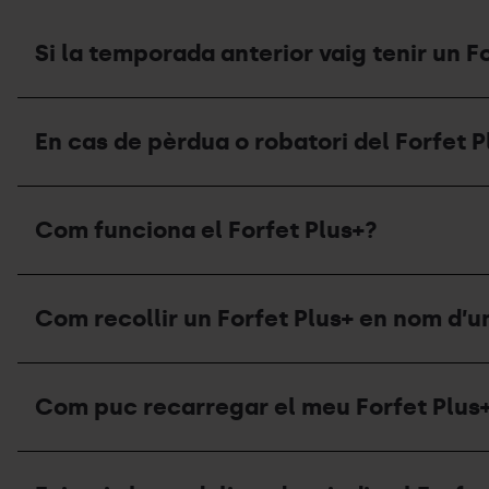
Si la temporada anterior vaig tenir un 
Si
la
En cas de pèrdua o robatori del Forfet P
temporada
anterior
vaig
En
tenir
cas
un
Com funciona el Forfet Plus+?
de
Forfet
pèrdua
Plus+,
o
he
Com
robatori
de
funciona
del
Com recollir un Forfet Plus+ en nom d’u
renovar-
el
Forfet
lo
Forfet
Plus+,
al
Plus+?
com
Com
començament
he
recollir
de
Com puc recarregar el meu Forfet Plus+
d’actuar?
un
cada
On
Forfet
temporada
m’he
Plus+
?
Com
de
en
puc