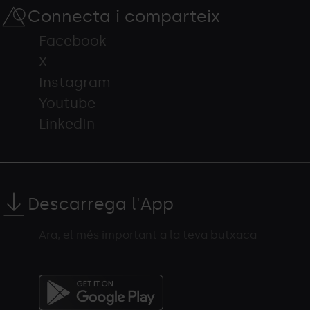
Connecta i comparteix
Facebook
X
Instagram
Youtube
LinkedIn
Descarrega l'App
Ara, el més important a la teva butxaca