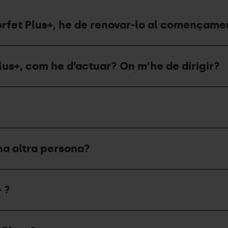
Forfet Plus+, he de renovar-lo al començam
lus+, com he d’actuar? On m’he de dirigir?
na altra persona?
 ?