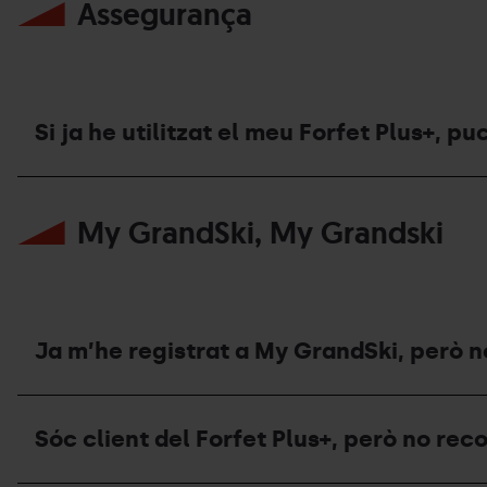
Assegurança
passos
el
meu
a
descompte
Forfet
seguir?
de
Plus+?
família
al
Forfet
Plus+?
Si ja he utilitzat el meu Forfet Plus+, p
Si
ja
My GrandSki, My Grandski
he
utilitzat
el
meu
Forfet
Plus+,
puc
Ja m’he registrat a My GrandSki, però n
contractar
o
treure
Ja
l’assegurança
m’he
Sóc client del Forfet Plus+, però no rec
d’esquí?
registrat
a
My