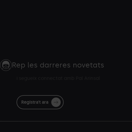
Rep les darreres novetats
i segueix connectat amb Pal Arinsal
Registra't ara