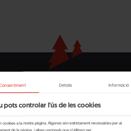
Els nostres partners
Consentiment
Detalls
Informació
Andorra
La
Grandvalira
Turisme
Massana
u pots controlar l'ús de les cookies
blanc
horitzontal.png
em cookies a la nostra pàgina. Algunes són estrictament necessàries per al
ament de la pàgina, i altres opcionals que s'utilitzen per: