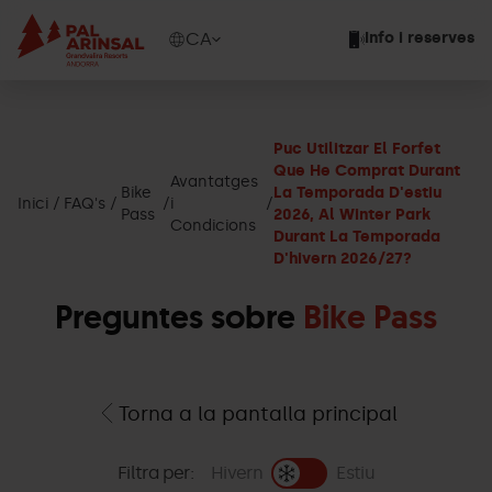
Vés
al
Show
CA
Info i reserves
contingut
available
languages
Show
message
Puc Utilitzar El Forfet
Que He Comprat Durant
Avantatges
Bike
La Temporada D'estiu
Inici
FAQ's
i
Pass
2026, Al Winter Park
Condicions
Durant La Temporada
D'hivern 2026/27?
Preguntes sobre
Bike Pass
Torna a la pantalla principal
Filtra per:
Hivern
Estiu