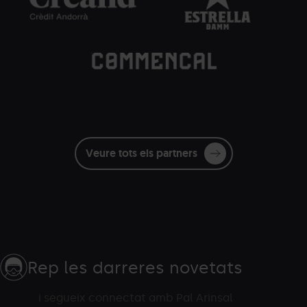
Commencal.png
Grandvalira
Commençal
blanc
Veure tots els partners
Rep les darreres novetats
i segueix connectat amb Pal Arinsal