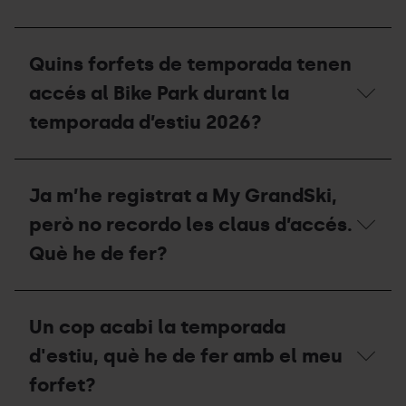
pernoctació
d’estiu
i
Quin
quina
és
Quins forfets de temporada tenen
capacitat
el
té?
període
accés al Bike Park durant la
d'obertura
i
temporada d’estiu 2026?
el
preu
de
Quins
l'àrea
forfets
Ja m’he registrat a My GrandSki,
d'autocaravanes
de
a
temporada
però no recordo les claus d’accés.
l'estiu?
tenen
accés
Què he de fer?
al
Bike
Park
Ja
durant
m’he
Un cop acabi la temporada
la
registrat
temporada
a
d'estiu, què he de fer amb el meu
d’estiu
My
2026?
GrandSki,
forfet?
però