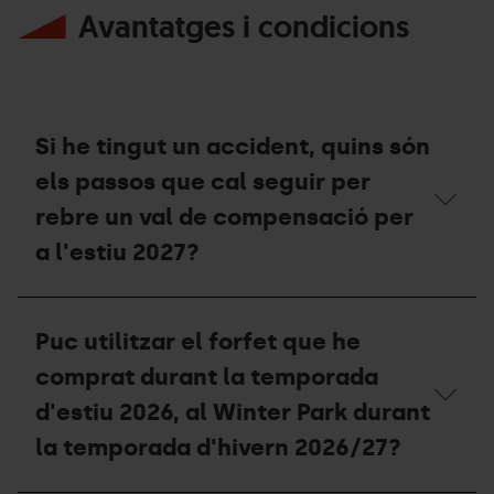
Grandvalira
d’actuar?
Avantatges i condicions
forfet
Resorts?
On
per
m’he
poder
d’adreçar?
realitzar
l’activitat
de
l'e-
Si he tingut un accident, quins són
Bike?
els passos que cal seguir per
rebre un val de compensació per
a l'estiu 2027?
Si
he
Puc utilitzar el forfet que he
tingut
un
comprat durant la temporada
accident,
quins
d'estiu 2026, al Winter Park durant
són
la temporada d'hivern 2026/27?
els
passos
que