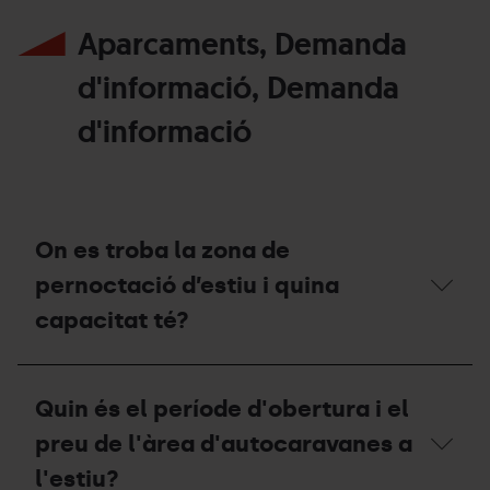
Aparcaments, Demanda
d'informació, Demanda
d'informació
On es troba la zona de
pernoctació d’estiu i quina
capacitat té?
On
es
Quin és el període d'obertura i el
troba
la
preu de l'àrea d'autocaravanes a
zona
de
l'estiu?