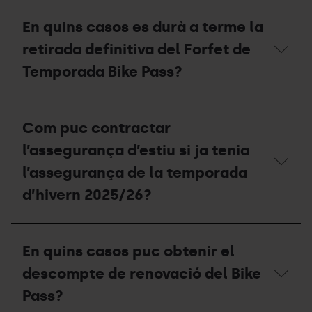
Puc
cal
utilitzar
seguir
En quins casos es durà a terme la
el
per
forfet
rebre
retirada definitiva del Forfet de
que
un
he
Temporada Bike Pass?
val
comprat
de
durant
compensació
la
En
per
temporada
quins
a
Com puc contractar
d'estiu
casos
l'estiu
2026,
es
2027?
l’assegurança d’estiu si ja tenia
al
durà
Winter
a
l’assegurança de la temporada
Park
terme
d’hivern 2025/26?
durant
la
la
retirada
temporada
definitiva
Com
d'hivern
del
puc
2026/27?
Forfet
En quins casos puc obtenir el
contractar
de
l’assegurança
Temporada
descompte de renovació del Bike
d’estiu
Bike
si
Pass?
Pass?
ja