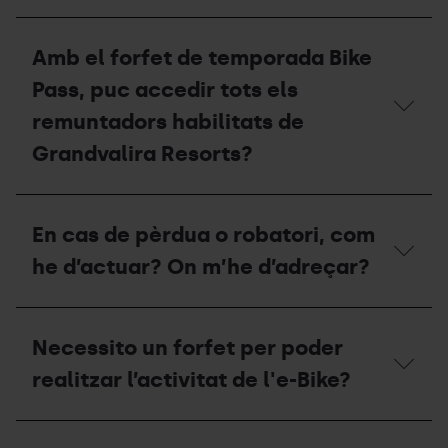
no
recordo
Un
les
cop
Amb el forfet de temporada Bike
claus
acabi
d’accés.
la
Pass, puc accedir tots els
Què
temporada
he
d'estiu,
remuntadors habilitats de
de
què
Grandvalira Resorts?
fer?
he
de
fer
Amb
amb
el
el
En cas de pèrdua o robatori, com
forfet
meu
de
forfet?
he d’actuar? On m’he d’adreçar?
temporada
Bike
Pass,
En
puc
cas
Necessito un forfet per poder
accedir
de
tots
pèrdua
realitzar l’activitat de l'e-Bike?
els
o
remuntadors
robatori,
habilitats
com
Necessito
de
he
un