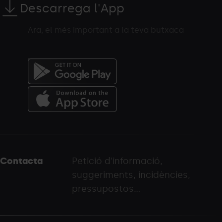
Descarrega l'App
Ara, el més important a la teva butxaca
Menú
del
peu
Contacta
Petició d'informació,
-
suggeriments, incidències,
palarinsal.com
pressupostos...