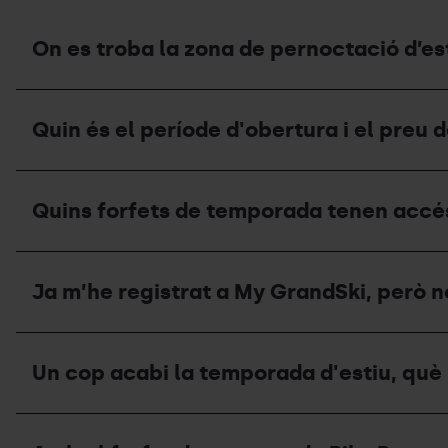
On es troba la zona de pernoctació d’est
On
es
Quin és el període d'obertura i el preu 
troba
la
zona
Quin
de
és
pernoctació
Quins forfets de temporada tenen accés
el
d’estiu
període
i
d'obertura
quina
Quins
i
capacitat
forfets
el
Ja m’he registrat a My GrandSki, però n
té?
de
preu
temporada
de
tenen
l'àrea
Ja
accés
d'autocaravanes
m’he
al
Un cop acabi la temporada d'estiu, què 
a
registrat
Bike
l'estiu?
a
Park
My
durant
Un
GrandSki,
la
cop