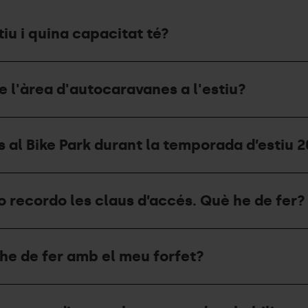
iu i quina capacitat té?
de l'àrea d'autocaravanes a l'estiu?
 al Bike Park durant la temporada d’estiu 
o recordo les claus d’accés. Què he de fer?
he de fer amb el meu forfet?