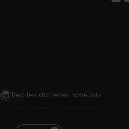
Rep les darreres novetats
i segueix connectat amb Pal Arinsal