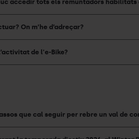
uc accedir tots els remuntadors habilitats
actuar? On m’he d’adreçar?
’activitat de l'e-Bike?
passos que cal seguir per rebre un val de c