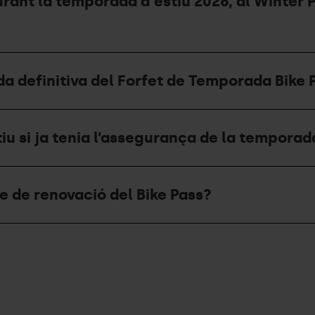
durant la temporada d'estiu 2026, al Winter
da definitiva del Forfet de Temporada Bike 
u si ja tenia l’assegurança de la temporad
e de renovació del Bike Pass?