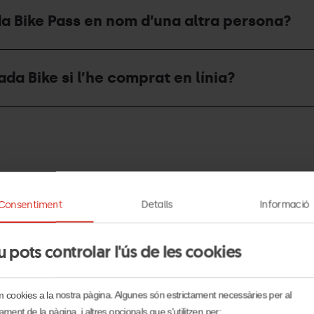
a Bike Pass en nom d’una altra persona?
da Bike si l’he comprat en línia?
Consentiment
Detalls
Informació
e Pass d’estiu i quin és el seu preu?
u pots controlar l'ús de les cookies
em cookies a la nostra pàgina. Algunes són estrictament necessàries per al
ament de la pàgina, i altres opcionals que s'utilitzen per: