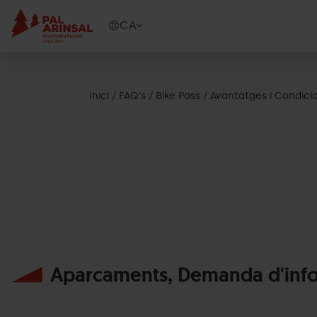
Vés
al
Show
CA
contingut
available
languages
Show
message
Inici
FAQ's
Bike Pass
Avantatges i Condici
Aparcaments, Demanda d'inf