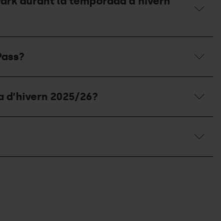
 Park durant la temporada d'hivern
Pass?
a d’hivern 2025/26?