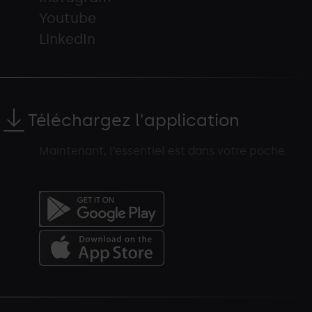
Youtube
LinkedIn
Téléchargez l'application
Maintenant, l’essentiel est dans votre poche.
Menú
del