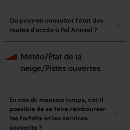
Où peut-on consulter l’état des
routes d’accès à Pal Arinsal ?
Où
peut-
Météo/État de la
on
consulter
l’état
neige/Pistes ouvertes
des
routes
d’accès
à
Pal
Arinsal
En cas de mauvais temps, est-il
?
possible de se faire rembourser
les forfaits et les services
souscrits ?