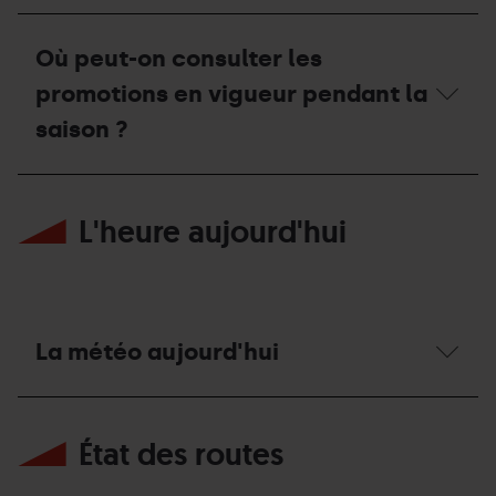
sur
Y
le
a-
Où peut-on consulter les
site
t-
Web
il
promotions en vigueur pendant la
qu’aux
une
guichets ?
réduction
saison ?
pour
les
familles
Où
nombreuses ?
peut-
L'heure aujourd'hui
on
consulter
les
promotions
en
vigueur
pendant
La météo aujourd'hui
la
saison ?
La
météo
État des routes
aujourd'hui