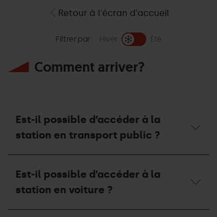
Retour à l'écran d'accueil
Filtrer par:
Hiver
Été
Comment arriver?
Est-il possible d’accéder à la
station en transport public ?
Est-
il
Est-il possible d’accéder à la
possible
d’accéder
station en voiture ?
à
la
station
Est-