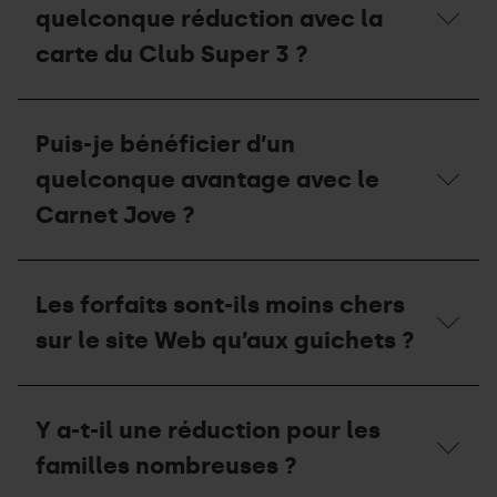
quelconque réduction avec la
carte du Club Super 3 ?
Mon
enfant
Puis-je bénéficier d’un
a-
t-
quelconque avantage avec le
il
droit
Carnet Jove ?
à
une
quelconque
Puis-
réduction
je
Les forfaits sont-ils moins chers
avec
bénéficier
la
d’un
sur le site Web qu’aux guichets ?
carte
quelconque
du
avantage
Club
avec
Les
Super
le
forfaits
Y a-t-il une réduction pour les
3 ?
Carnet
sont-
Jove ?
ils
familles nombreuses ?
moins
chers