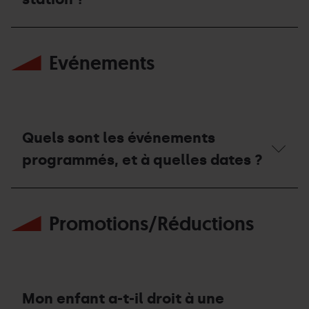
de
des
camping-
parkings
cars
dans
Y
en
la
a-
été
station ?
Evénements
t-
?
il
des
parkings
dans
la
station ?
Quels sont les événements
programmés, et à quelles dates ?
Quels
sont
Promotions/Réductions
les
événements
programmés,
et
à
quelles
dates ?
Mon enfant a-t-il droit à une