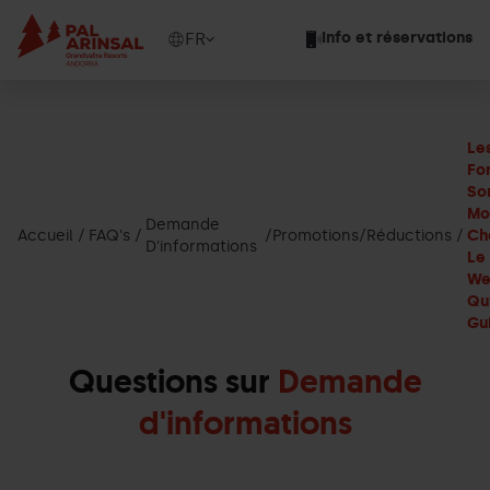
Aller
au
Show
FR
Info et réservations
contenu
available
principal
languages
Voir
le
Le
message
For
Son
Mo
Demande
Accueil
FAQ's
Promotions/Réductions
Ch
D'informations
Le 
We
Qu
Gu
Questions sur
Demande
d'informations