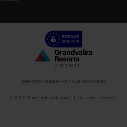
Menú
inferior
-
Mentions légales
Politique de cookies
palarinsal.com
© 2026 Grandvalira Resorts. Tous droits réservés