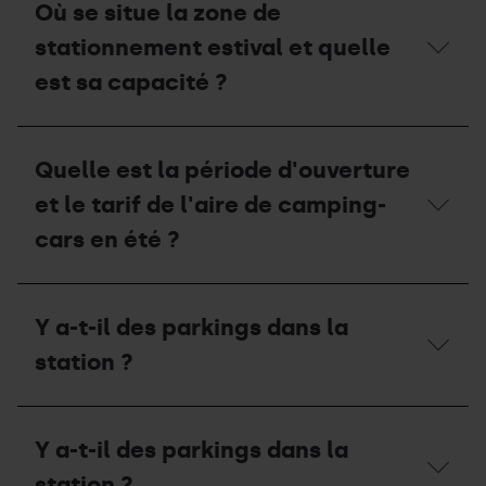
Où se situe la zone de
stationnement estival et quelle
est sa capacité ?
Où
se
Quelle est la période d'ouverture
situe
la
et le tarif de l'aire de camping-
zone
de
cars en été ?
stationnement
estival
et
Quelle
quelle
est
Y a-t-il des parkings dans la
est
la
sa
période
station ?
capacité
d'ouverture
?
et
le
Y
tarif
a-
Y a-t-il des parkings dans la
de
t-
l'aire
il
station ?