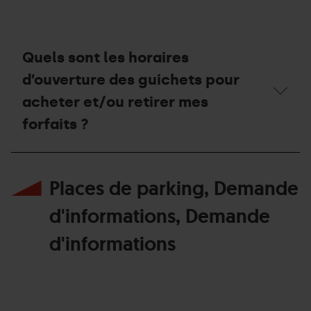
de
fermeture
prévue
de
la
Quels sont les horaires
station ?
d’ouverture des guichets pour
acheter et/ou retirer mes
forfaits ?
Quels
sont
Places de parking, Demande
les
horaires
d’ouverture
d'informations, Demande
des
guichets
d'informations
pour
acheter
et/ou
retirer
mes
forfaits ?