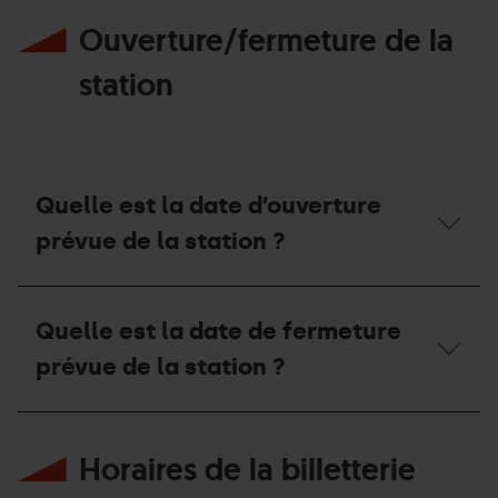
en
il
transport
Ouverture/fermeture de la
possible
public ?
d’accéder
à
station
la
station
en
voiture ?
Quelle est la date d’ouverture
prévue de la station ?
Quelle
est
Quelle est la date de fermeture
la
date
prévue de la station ?
d’ouverture
prévue
de
Quelle
la
est
station ?
Horaires de la billetterie
la
date