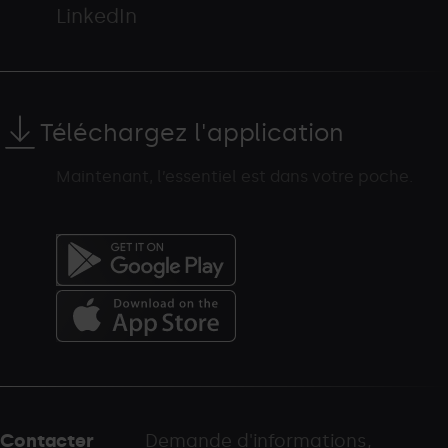
LinkedIn
Téléchargez l'application
Maintenant, l’essentiel est dans votre poche.
Menú
del
peu
Contacter
Demande d'informations,
-