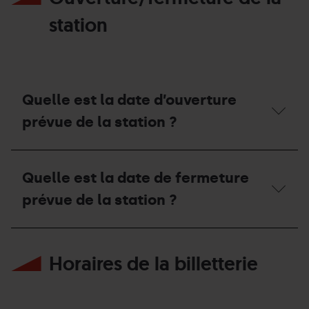
public ?
d’accéder
à
station
la
station
en
voiture ?
Quelle est la date d’ouverture
prévue de la station ?
Quelle
est
Quelle est la date de fermeture
la
date
prévue de la station ?
d’ouverture
prévue
de
Quelle
la
est
station ?
Horaires de la billetterie
la
date
de
fermeture
prévue