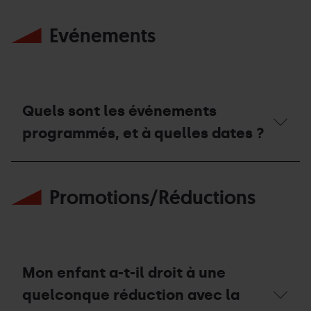
dans
Y
en
la
a-
été
station ?
Evénements
t-
?
il
des
parkings
dans
la
station ?
Quels sont les événements
programmés, et à quelles dates ?
Quels
sont
Promotions/Réductions
les
événements
programmés,
et
à
quelles
dates ?
Mon enfant a-t-il droit à une
quelconque réduction avec la