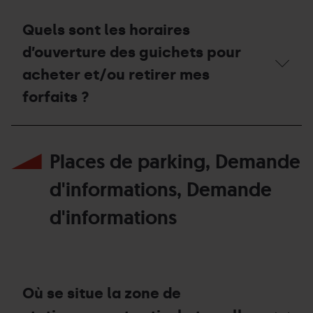
de
la
Quels sont les horaires
station ?
d’ouverture des guichets pour
acheter et/ou retirer mes
forfaits ?
Quels
sont
Places de parking, Demande
les
horaires
d’ouverture
d'informations, Demande
des
guichets
d'informations
pour
acheter
et/ou
retirer
mes
forfaits ?
Où se situe la zone de