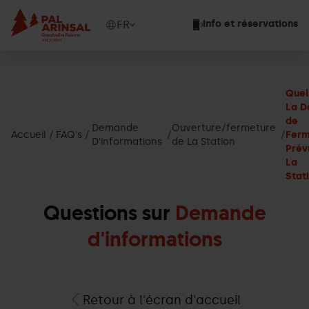
Aller
au
Show
FR
Info et réservations
contenu
available
principal
languages
Voir
le
Quel
message
La D
de
Demande
Ouverture/fermeture
Accueil
FAQ's
Ferm
D'informations
de La Station
Prév
La
Stat
Questions sur
Demande
d'informations
Retour à l'écran d'accueil