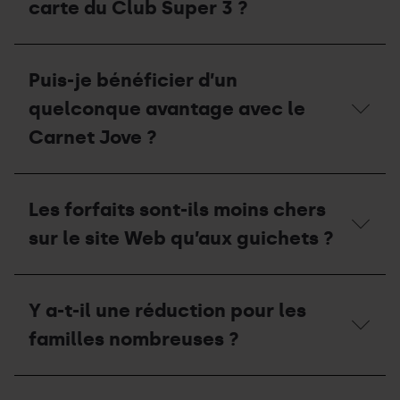
carte du Club Super 3 ?
Mon
enfant
Puis-je bénéficier d’un
a-
t-
quelconque avantage avec le
il
droit
Carnet Jove ?
à
une
quelconque
Puis-
réduction
je
Les forfaits sont-ils moins chers
avec
bénéficier
la
d’un
sur le site Web qu’aux guichets ?
carte
quelconque
du
avantage
Club
avec
Les
Super
le
forfaits
Y a-t-il une réduction pour les
3 ?
Carnet
sont-
Jove ?
ils
familles nombreuses ?
moins
chers
sur
Y
le
a-