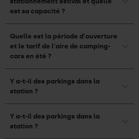
stationnement estival et quelle
est sa capacité ?
Où
se
Quelle est la période d'ouverture
situe
la
et le tarif de l'aire de camping-
zone
de
cars en été ?
stationnement
estival
et
Quelle
quelle
est
Y a-t-il des parkings dans la
est
la
sa
période
station ?
capacité
d'ouverture
?
et
le
Y
tarif
a-
Y a-t-il des parkings dans la
de
t-
l'aire
il
station ?
de
des
camping-
parkings
cars