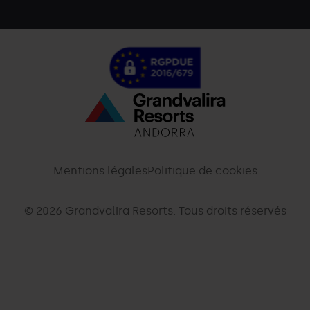
Menú
inferior
-
Mentions légales
Politique de cookies
palarinsal.com
© 2026 Grandvalira Resorts. Tous droits réservés