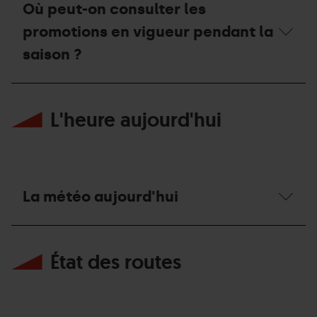
Où peut-on consulter les
site
t-
Web
il
promotions en vigueur pendant la
qu’aux
une
guichets ?
réduction
saison ?
pour
les
familles
Où
nombreuses ?
peut-
L'heure aujourd'hui
on
consulter
les
promotions
en
vigueur
pendant
La météo aujourd'hui
la
saison ?
La
météo
État des routes
aujourd'hui