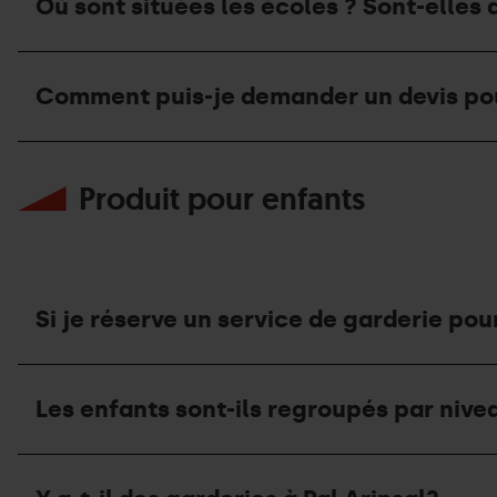
le
Où sont situées les écoles ? Sont-elles 
conseillé
forfait
de
et
réserver
la
Où
les
location
sont
cours
Comment puis-je demander un devis pour
de
situées
de
matériel ?
les
ski ?
écoles ?
Comment
Sont-
puis-
elles
Produit pour enfants
je
accessibles
demander
en
un
voiture ?
devis
pour
des
cours
Si je réserve un service de garderie pour
particuliers ?
Si
je
Les enfants sont-ils regroupés par niveau
réserve
un
service
Les
de
enfants
garderie