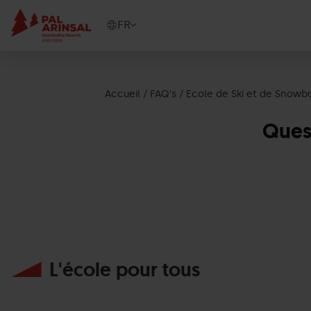
Aller
au
Show
FR
contenu
available
principal
languages
Voir
le
Accueil
FAQ's
Ecole de Ski et de Snowb
message
Ques
L'école pour tous