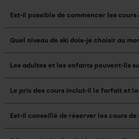
Est-il possible de commencer les cours à
Est-
il
Quel niveau de ski dois-je choisir au m
possible
de
commencer
Quel
les
niveau
cours
Les adultes et les enfants peuvent-ils s
de
à
ski
partir
dois-
de
Les
je
n’importe
adultes
choisir
Le prix des cours inclut-il le forfait et l
quel
et
au
jour
les
moment
de
enfants
de
Le
la
peuvent-
réserver
prix
semaine ?
ils
Est-il conseillé de réserver les cours de 
un
des
suivre
cours ?
cours
le
inclut-
même
Est-
il
cours ?
il