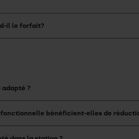
il le forfait?
i adapté ?
onctionnelle bénéficient-elles de réduction
pté dans la station ?