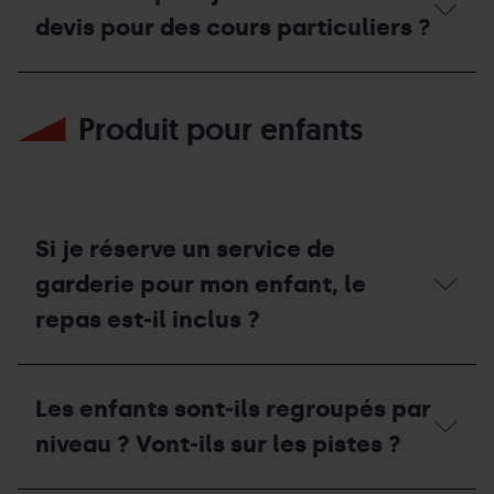
les
devis pour des cours particuliers ?
écoles ?
Sont-
elles
Comment
accessibles
puis-
en
Produit pour enfants
je
voiture ?
demander
un
devis
pour
des
cours
Si je réserve un service de
particuliers ?
garderie pour mon enfant, le
repas est-il inclus ?
Si
je
Les enfants sont-ils regroupés par
réserve
un
niveau ? Vont-ils sur les pistes ?
service
de
garderie