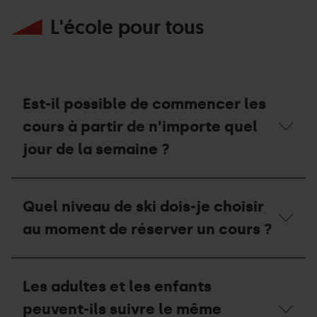
L'école pour tous
Est-il possible de commencer les
cours à partir de n’importe quel
jour de la semaine ?
Est-
il
Quel niveau de ski dois-je choisir
possible
de
au moment de réserver un cours ?
commencer
les
cours
Quel
à
niveau
Les adultes et les enfants
partir
de
de
ski
peuvent-ils suivre le même
n’importe
dois-