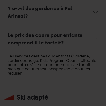
Les
pour
enfants
Y a-t-il des garderies à Pal
mon
sont-
enfant,
ils
Arinsal?
le
regroupés
repas
par
est-
niveau ?
Y
il
Vont-
a-
inclus ?
Le prix des cours pour enfants
ils
t-
sur
il
comprend-il le forfait?
les
des
pistes ?
garderies
Le
à
prix
Les services destinés aux enfants (Garderie,
Pal
des
Jardin des neige, Kids Program, Cours collectifs
Arinsal?
cours
pour enfants) ne comprennent pas le forfait,
pour
bien que celui-ci soit indispensable pour les
enfants
réaliser.
comprend-
il
le
forfait?
Ski adapté