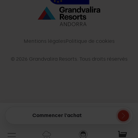
Menú
inferior
-
Mentions légales
Politique de cookies
palarinsal.com
© 2026 Grandvalira Resorts. Tous droits réservés
Commencer l'achat
Mon
panier