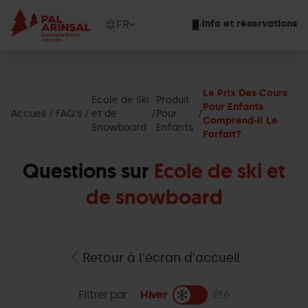
Aller
au
Show
FR
Info et réservations
contenu
available
principal
languages
Voir
le
Le Prix Des Cours
message
Ecole de Ski
Produit
Pour Enfants
Accueil
FAQ's
et de
Pour
Comprend-il Le
Snowboard
Enfants
Forfait?
Questions sur
Ecole de ski et
de snowboard
Retour à l'écran d'accueil
Filtrer par:
Hiver
Été