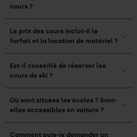
quel
je
cours ?
jour
choisir
de
au
la
moment
Les
semaine ?
de
adultes
Le prix des cours inclut-il le
réserver
et
un
les
forfait et la location de matériel ?
cours ?
enfants
peuvent-
ils
Le
suivre
prix
Est-il conseillé de réserver les
le
des
même
cours
cours de ski ?
cours ?
inclut-
il
le
Est-
forfait
il
Où sont situées les écoles ? Sont-
et
conseillé
la
de
elles accessibles en voiture ?
location
réserver
de
les
matériel ?
cours
Où
de
sont
Comment puis-je demander un
ski ?
situées