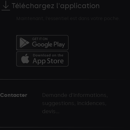
Téléchargez l'application
Maintenant, l’essentiel est dans votre poche.
Menú
del
peu
Contacter
Demande d'informations,
-
suggestions, incidences,
palarinsal.com
devis...