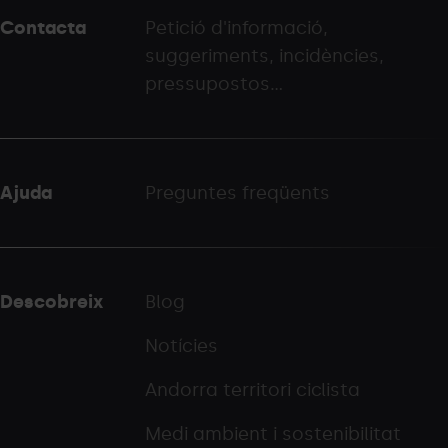
peu
Contacta
Petició d'informació,
-
suggeriments, incidències,
palarinsal.com
pressupostos...
Ajuda
Preguntes freqüents
Descobreix
Blog
Notícies
Andorra territori ciclista
Medi ambient i sostenibilitat