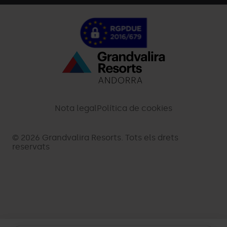
Menú
inferior
-
Nota legal
Política de cookies
palarinsal.com
© 2026 Grandvalira Resorts. Tots els drets
reservats