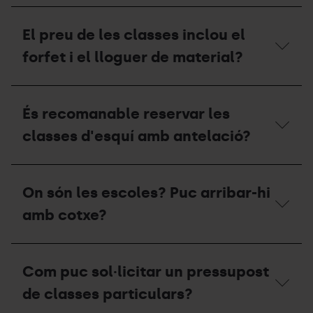
quan
Podem
reservo
anar-
El preu de les classes inclou el
una
hi
classe?
adults
forfet i el lloguer de material?
i
nens
amb
El
el
preu
És recomanable reservar les
mateix
de
monitor?
les
classes d'esquí amb antelació?
classes
inclou
el
És
forfet
recomanable
On són les escoles? Puc arribar-hi
i
reservar
el
les
amb cotxe?
lloguer
classes
de
d'esquí
material?
amb
On
antelació?
són
Com puc sol·licitar un pressupost
les
escoles?
de classes particulars?
Puc
arribar-