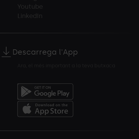
Youtube
LinkedIn
Descarrega l'App
Ara, el més important a la teva butxaca
Menú
del