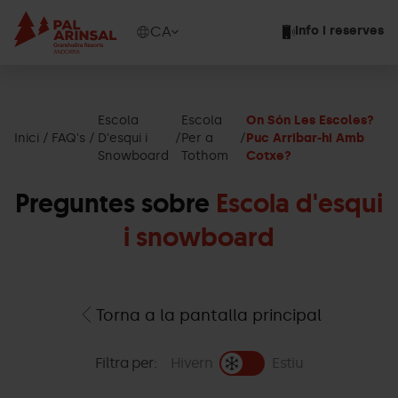
Vés
al
Show
CA
Info i reserves
contingut
available
languages
Show
message
Escola
Escola
On Són Les Escoles?
Inici
FAQ's
D'esqui i
Per a
Puc Arribar-hi Amb
Snowboard
Tothom
Cotxe?
Preguntes sobre
Escola d'esqui
i snowboard
Torna a la pantalla principal
Filtra per:
Hivern
Estiu