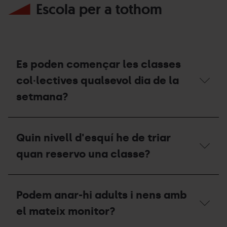
Escola per a tothom
Es poden començar les classes
col·lectives qualsevol dia de la
setmana?
Es
poden
Quin nivell d'esquí he de triar
començar
les
quan reservo una classe?
classes
col·lectives
qualsevol
Quin
dia
nivell
Podem anar-hi adults i nens amb
de
d'esquí
la
he
el mateix monitor?
setmana?
de
triar