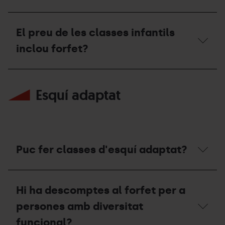
Surten
a
Pal
pistes?
Arinsal
El preu de les classes infantils
compta
amb
inclou forfet?
Guarderies?
El
preu
Esquí adaptat
de
les
classes
infantils
inclou
forfet?
Puc fer classes d'esquí adaptat?
Puc
fer
Hi ha descomptes al forfet per a
classes
d'esquí
persones amb diversitat
adaptat?
funcional?