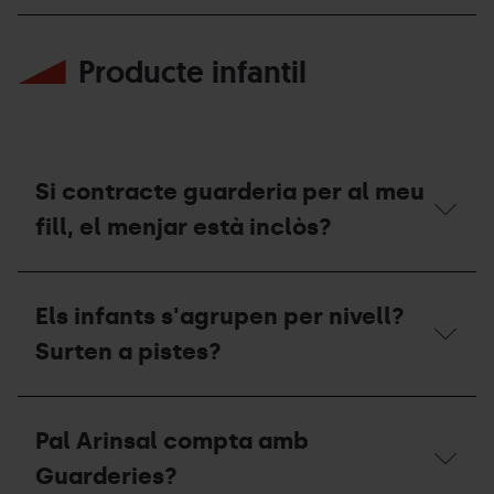
hi
Com
amb
puc
cotxe?
Producte infantil
sol·licitar
un
pressupost
de
classes
particulars?
Si contracte guarderia per al meu
fill, el menjar està inclòs?
Si
contracte
Els infants s'agrupen per nivell?
guarderia
per
Surten a pistes?
al
meu
fill,
Els
el
infants
Pal Arinsal compta amb
menjar
s'agrupen
està
per
Guarderies?
inclòs?
nivell?