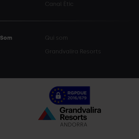
Canal Ètic
Som
Qui som
Grandvalira Resorts
Menú
inferior