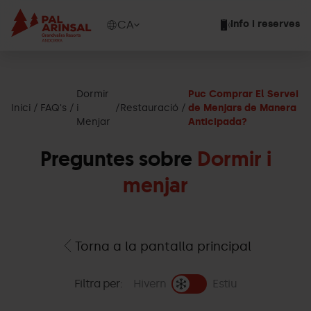
Vés
al
Show
CA
Info i reserves
contingut
available
languages
Show
message
Dormir
Puc Comprar El Servei
Inici
FAQ's
i
Restauració
de Menjars de Manera
Menjar
Anticipada?
Preguntes sobre
Dormir i
menjar
Torna a la pantalla principal
Filtra per:
Hivern
Estiu