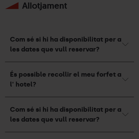
Allotjament
Com sé si hi ha disponibilitat per a
les dates que vull reservar?
Com
sé
És possible recollir el meu forfet a
si
hi
l' hotel?
ha
disponibilitat
per
És
a
possible
Com sé si hi ha disponibilitat per a
les
recollir
dates
el
les dates que vull reservar?
que
meu
vull
forfet
reservar?
a
Com
l'