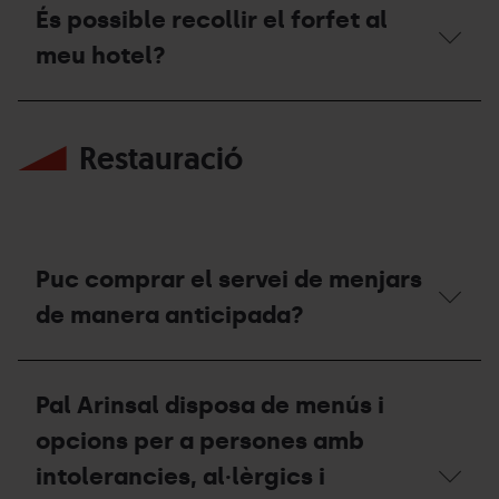
sé
És possible recollir el forfet al
hotel?
si
hi
meu hotel?
ha
disponibilitat
per
És
a
possible
les
Restauració
recollir
dates
el
que
forfet
vull
al
reservar?
meu
hotel?
Puc comprar el servei de menjars
de manera anticipada?
Puc
comprar
Pal Arinsal disposa de menús i
el
servei
opcions per a persones amb
de
menjars
intolerancies, al·lèrgics i
de