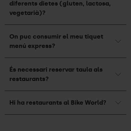
diferents dietes (gluten, lactosa,
manera
anticipada?
vegetarià)?
Pal
Arinsal
On puc consumir el meu tiquet
disposa
de
menú express?
menús
i
opcions
On
per
puc
És necessari reservar taula als
a
consumir
persones
el
restaurants?
amb
meu
intolerancies,
tiquet
al·lèrgics
menú
És
i
express?
necessari
diferents
Hi ha restaurants al Bike World?
reservar
dietes
taula
(gluten,
als
lactosa,
Hi
restaurants?
vegetarià)?
ha
restaurants