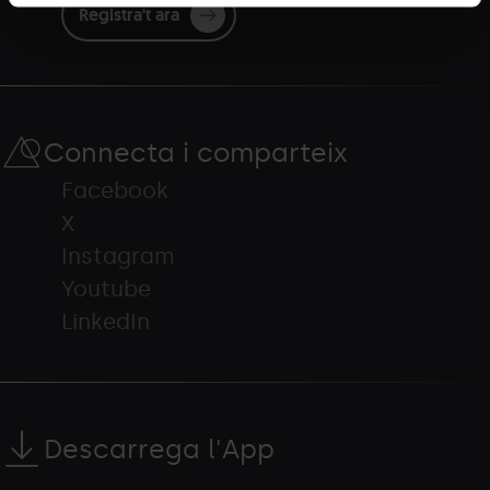
Registra't ara
Connecta i comparteix
Facebook
X
Instagram
Youtube
LinkedIn
Descarrega l'App