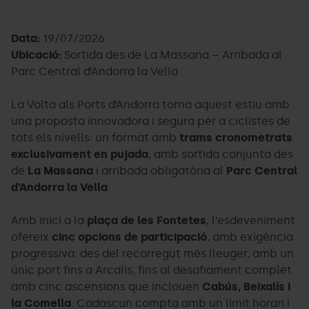
Data:
19/07/2026
Ubicació:
Sortida des de La Massana – Arribada al
Parc Central d’Andorra la Vella
La Volta als Ports d’Andorra torna aquest estiu amb
una proposta innovadora i segura per a ciclistes de
tots els nivells: un format amb
trams cronometrats
exclusivament en pujada
, amb sortida conjunta des
de
La Massana
i arribada obligatòria al
Parc Central
d’Andorra la Vella
.
Amb inici a la
plaça de les Fontetes
, l’esdeveniment
ofereix
cinc opcions de participació
, amb exigència
progressiva: des del recorregut més lleuger, amb un
únic port fins a Arcalís, fins al desafiament complet
amb cinc ascensions que inclouen
Cabús, Beixalís i
la Comella
. Cadascun compta amb un límit horari i