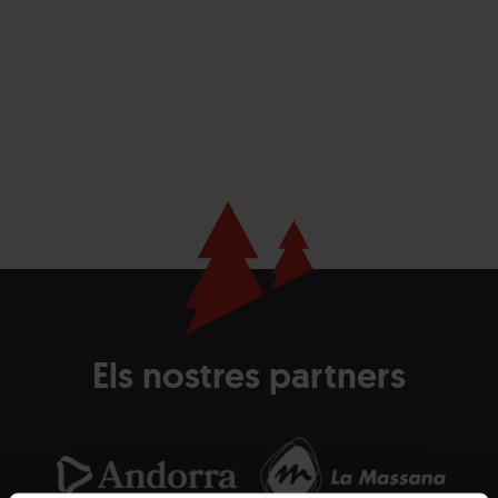
Els nostres partners
Andorra.png
Grandvalira
Andorra
La
Grandvalira
Com
Turisme
Massana
de
blanc
la