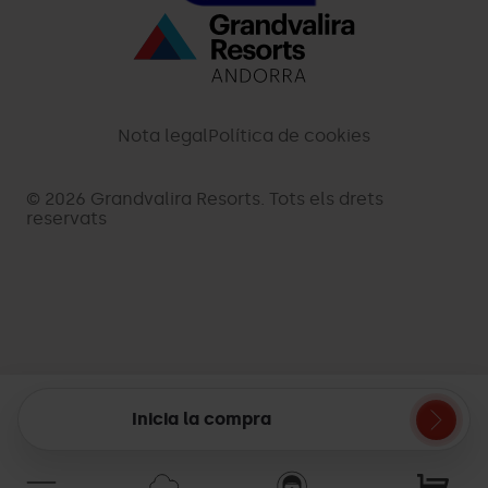
Menú
inferior
-
Nota legal
Política de cookies
palarinsal.com
© 2026 Grandvalira Resorts. Tots els drets
reservats
Inicia la compra
Cistella