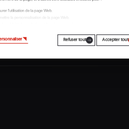
s
rer l'utilisation de la page Web.
ettre la personnalisation de la page Web.
 la publicité, le marketing et les réseaux sociaux.
uant sur « Accepter tout », vous autorisez l'installation des cookies. Si vous préf
ersonnaliser
rer vous-même, cliquez sur « Configurer ».
Refuser tout
Accepter tout