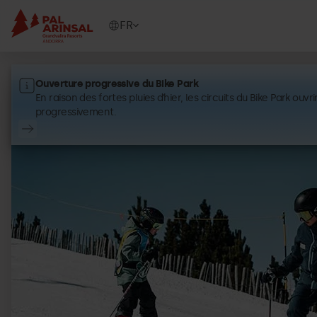
Aller
au
Show
FR
contenu
available
principal
languages
Ouverture progressive du Bike Park
Oferta
Grandvalira
pal
En raison des fortes pluies d’hier, les circuits du Bike Park ouvr
arinsal
progressivement.