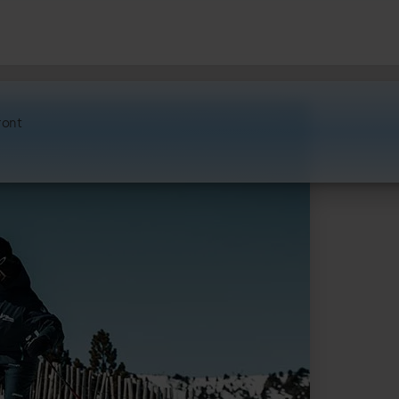
Oferta
pal
iront
arinsal