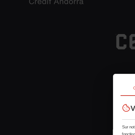
Commen
Grandval
V
Sur not
fonction