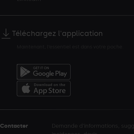
Téléchargez l'application
Maintenant, l’essentiel est dans votre poche.
Menú
del
peu
Contacter
Demande d'informations, sugg
-