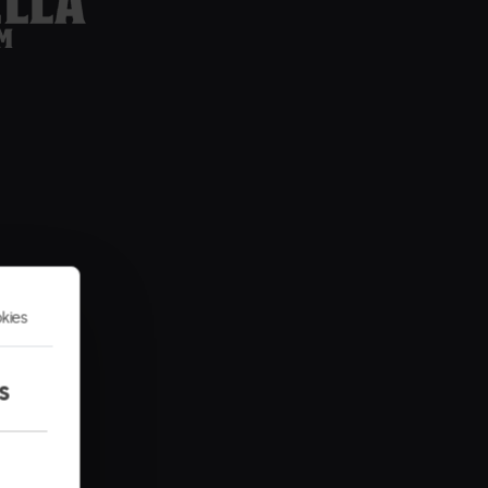
kies
s