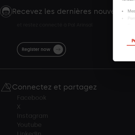
Recevez les dernières nouveauté
Mesu
Perm
et restez connecté à Pal Arinsal
Pour
En cliq
P
configu
Register now
Connectez et partagez
Facebook
X
Instagram
Youtube
LinkedIn