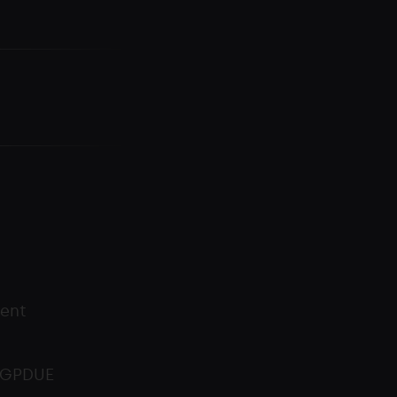
ent
RGPDUE