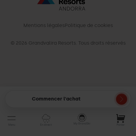
Menú
inferior
-
Mentions légales
Politique de cookies
palarinsal.com
© 2026 Grandvalira Resorts. Tous droits réservés
Commencer l'achat
Mon
panier
My GrandSki
Menu
En direct
Panier