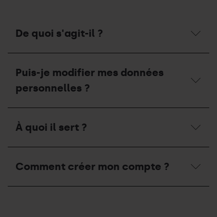
De quoi s'agit-il ?
De
quoi
Puis-je modifier mes données
s'agit-
il
personnelles ?
?
Puis-
je
À quoi il sert ?
modifier
mes
données
À
personnelles
quoi
?
Comment créer mon compte ?
il
sert
?
Comment
créer
mon
compte