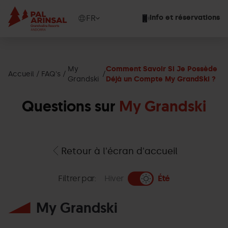
Aller
au
Show
FR
Info et réservations
contenu
available
principal
languages
Voir
le
My
Comment Savoir Si Je Possède
message
Accueil
FAQ's
Grandski
Déjà un Compte My GrandSki ?
Questions sur
My Grandski
Retour à l'écran d'accueil
Filtrer par:
Hiver
Été
My Grandski