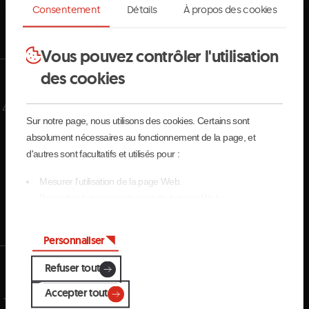
Consentement
Détails
À propos des cookies
Register now
Vous pouvez contrôler l'utilisation
des cookies
Connectez et partagez
Sur notre page, nous utilisons des cookies. Certains sont
Facebook
absolument nécessaires au fonctionnement de la page, et
X
d'autres sont facultatifs et utilisés pour :
Instagram
Mesurer l'utilisation de la page Web.
Youtube
Permettre la personnalisation de la page Web.
LinkedIn
Pour la publicité, le marketing et les réseaux sociaux.
En cliquant sur « Accepter tout », vous autorisez l'installation des
Personnaliser
cookies. Si vous préférez les configurer vous-même, cliquez sur
« Configurer ».
Refuser tout
Téléchargez l'application
Accepter tout