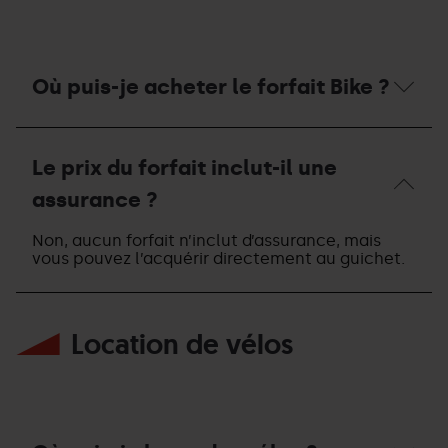
du
Bike
Park ?
Où puis-je acheter le forfait Bike ?
Où
puis-
Le prix du forfait inclut-il une
je
acheter
assurance ?
le
forfait
Le
Non, aucun forfait n’inclut d’assurance, mais
Bike ?
prix
vous pouvez l’acquérir directement au guichet.
du
forfait
inclut-
il
Location de vélos
une
assurance ?