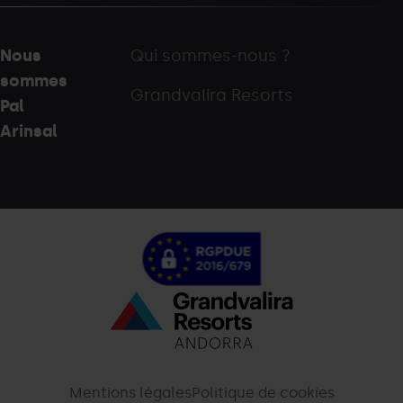
Nous
Qui sommes-nous ?
sommes
Grandvalira Resorts
Pal
Arinsal
Menú
inferior
-
Mentions légales
Politique de cookies