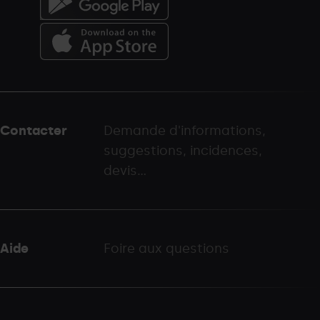
Menú
del
peu
Contacter
Demande d'informations,
-
suggestions, incidences,
palarinsal.com
devis...
Aide
Foire aux questions