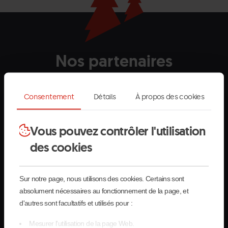
remise ?
Nos partenaires
Andorra.png
Grandvalira
Andorra
La
Grandvalira
Com
Consentement
Détails
À propos des cookies
Turisme
Massana
de
blanc
la
horitzontal.png
Mas
Vous pouvez contrôler l'utilisation
Creand_letras-
Grandvalira
Creand
Estrella-
Grandvalira
Estre
blancas_Eventos.png
Damm.png
Dam
des cookies
Commencal.png
Grandvalira
Commençal
Sur notre page, nous utilisons des cookies. Certains sont
blanc
absolument nécessaires au fonctionnement de la page, et
d'autres sont facultatifs et utilisés pour :
Mesurer l'utilisation de la page Web.