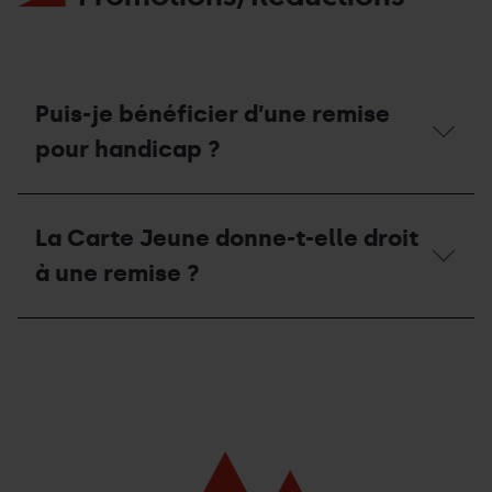
t-
elle
des
cours
de
VTT
Puis-je bénéficier d’une remise
de
descente ?
pour handicap ?
Puis-
je
La Carte Jeune donne-t-elle droit
bénéficier
d’une
à une remise ?
remise
pour
handicap ?
La
Carte
Jeune
donne-
t-
elle
droit
à
une