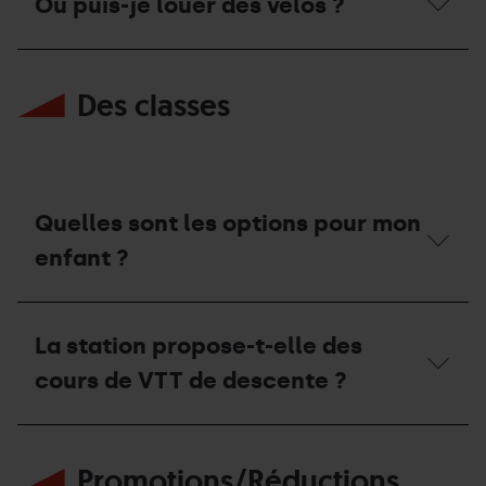
Où puis-je louer des vélos ?
Où
puis-
Des classes
je
louer
des
vélos ?
Quelles sont les options pour mon
enfant ?
Quelles
sont
La station propose-t-elle des
les
options
cours de VTT de descente ?
pour
mon
enfant ?
La
station
Promotions/Réductions
propose-