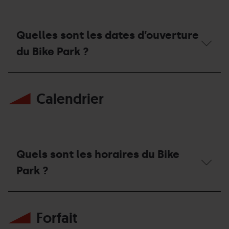
Quelles sont les dates d’ouverture
du Bike Park ?
Quelles
sont
Calendrier
les
dates
d’ouverture
du
Bike
Park ?
Quels sont les horaires du Bike
Park ?
Quels
sont
Forfait
les
horaires