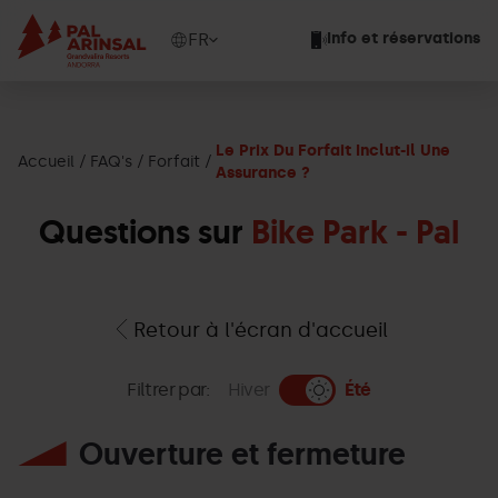
Aller
au
Show
FR
Info et réservations
contenu
available
principal
languages
Voir
le
Le Prix Du Forfait Inclut-il Une
message
Accueil
FAQ's
Forfait
Assurance ?
Questions sur
Bike Park - Pal
Retour à l'écran d'accueil
Filtrer par:
Hiver
Été
Ouverture et fermeture