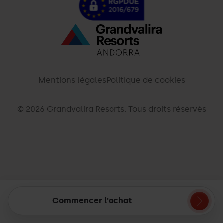
Menú
inferior
-
Mentions légales
Politique de cookies
palarinsal.com
© 2026 Grandvalira Resorts. Tous droits réservés
Commencer l'achat