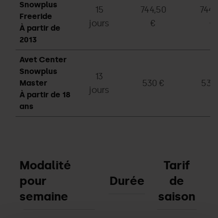
Snowplus
15
744,50
744,
Freeride
jours
€
€
À partir de
2013
Avet Center
Snowplus
13
530 €
530
Master
jours
À partir de 18
ans
Modalité
Tarif
pour
Durée
de
semaine
saison