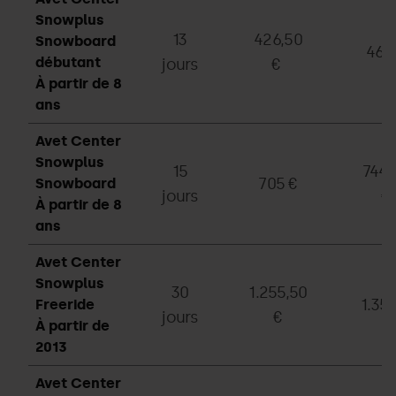
Snowplus
13
426,50
Snowboard
469
débutant
jours
€
À partir de 8
ans
Avet Center
Snowplus
15
744,
705 €
Snowboard
jours
€
À partir de 8
ans
Avet Center
Snowplus
30
1.255,50
1.35
Freeride
jours
€
À partir de
2013
Avet Center