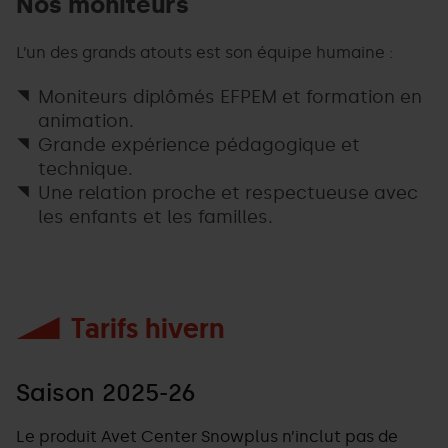
Nos moniteurs
caire
lúdic
i
L’un des grands atouts est son équipe humaine :
educatiu,
és
Moniteurs diplômés EFPEM et formation en
perfecte
animation.
per
iniciar-
Grande expérience pédagogique et
se
technique.
o
Une relation proche et respectueuse avec
perfeccionar
la
les enfants et les familles.
tècnica,
fent
de
la
muntanya
Tarifs hivern
una
experiència
divertida
i
Saison 2025-26
segura.
Le produit Avet Center Snowplus n’inclut pas de