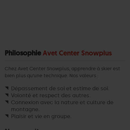
Snowplus
El
2025-
Pal
club
09-
Arinsal
d’esquí
09T13:50:27Z
|
ideal
Temporada
per
25/26
créixer
Philosophie
Avet Center Snowplus
">
a
la
neu.
Chez Avet Center Snowplus, apprendre à skier est
Snowplus
bien plus qu’une technique. Nos valeurs :
és
un
dels
Dépassement de soi et estime de soi.
clubs
Volonté et respect des autres.
d’esquí
Connexion avec la nature et culture de
de
referència
montagne.
del
Plaisir et vie en groupe.
país.
Amb
un