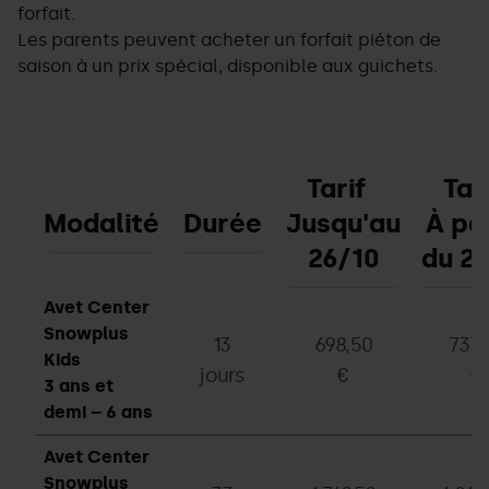
forfait.
Les parents peuvent acheter un forfait piéton de
saison à un prix spécial, disponible aux guichets.
Tarif
Tar
Modalité
Durée
Jusqu'au
À
par
26/10
du 2
Avet Center
Snowplus
13
698,50
737,
Kids
jours
€
€
3 ans et
demi – 6 ans
Avet Center
Snowplus