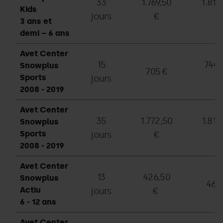
33
1.769,50
1.810
Kids
jours
€
€
3 ans et
demi – 6 ans
Avet Center
15
744,
Snowplus
705 €
Sports
jours
€
2008 - 2019
Avet Center
35
1.772,50
1.813
Snowplus
Sports
jours
€
€
2008 - 2019
Avet Center
13
426,50
Snowplus
469
Actiu
jours
€
6 - 12 ans
Avet Center