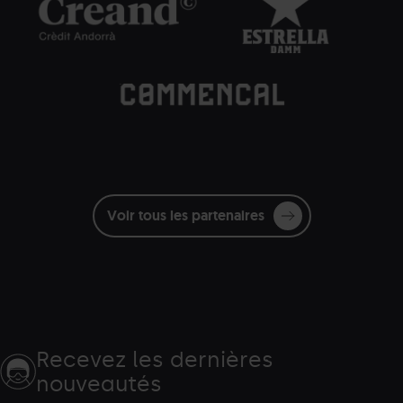
blancas_Eventos.png
Damm.png
Dam
Commencal.png
Grandvalira
Commençal
blanc
Voir tous les partenaires
Recevez les dernières
nouveautés