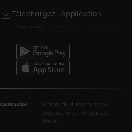
Téléchargez l'application
Maintenant, l’essentiel est dans votre poche.
Menú
del
peu
Contacter
Demande d'informations,
-
suggestions, incidences,
palarinsal.com
devis...