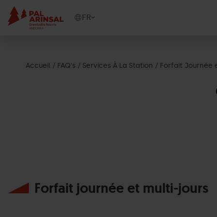
Aller
au
Show
FR
contenu
available
principal
languages
Voir
le
Accueil
FAQ's
Services À La Station
Forfait Journée e
message
Forfait journée et multi-jours