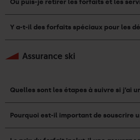
pour
je
Où puis-je retirer les forfaits et les ser
ne
t-
accéder
commander
fait
il
aux
mes
pas
des
pistes ?
forfaits
Où
de
forfait
en
puis-
ski?
de
Y a-t-il des forfaits spéciaux pour les d
ligne
je
demi-
sur
retirer
journée ?
le
les
Y
site
forfaits
a-
Web
et
Assurance ski
t-
de
les
il
Pal
services
des
Arinsal ?
que
forfaits
j’ai
spéciaux
achetés ?
pour
les
Quelles sont les étapes à suivre si j’ai u
débutants ?
Quelles
sont
Pourquoi est-il important de souscrire 
les
étapes
à
Pourquoi
suivre
est-
si