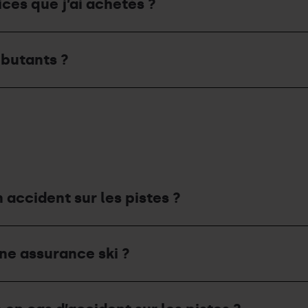
vices que j’ai achetés ?
ébutants ?
n accident sur les pistes ?
une assurance ski ?