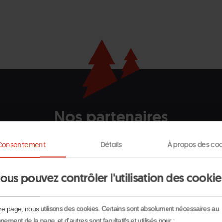
Nos partenaires
Andorra
La
Grandvalira
Consentement
Détails
À propos des coo
Turisme
Massana
blanc
horitzontal.png
ous pouvez contrôler l'utilisation des cookie
re page, nous utilisons des cookies. Certains sont absolument nécessaires au
nement de la page, et d'autres sont facultatifs et utilisés pour :