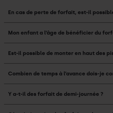
En cas de perte de forfait, est-il possi
En
cas
Mon enfant a l’âge de bénéficier du forfa
de
perte
de
Mon
forfait,
enfant
est-
Est-il possible de monter en haut des pis
a
il
l’âge
possible
de
de
Est-
bénéficier
demander
il
du
Combien de temps à l’avance dois-je com
un
possible
forfait
duplicata ?
de
gratuit.
monter
Doit-
Combien
en
il
de
haut
Y a-t-il des forfait de demi-journée ?
être
temps
des
muni
à
pistes
du
l’avance
si
Y
forfait
dois-
on
a-