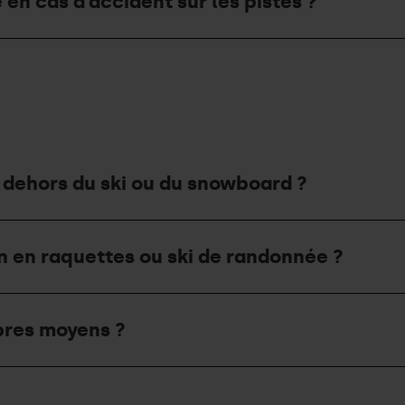
e en cas d’accident sur les pistes ?
n dehors du ski ou du snowboard ?
 en raquettes ou ski de randonnée ?
opres moyens ?