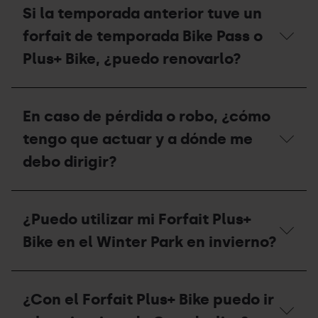
el
puedo
Si la temporada anterior tuve un
precio
recargar
del
mi
forfait de temporada Bike Pass o
área
Forfait
de
Plus+
Plus+ Bike, ¿puedo renovarlo?
autocaravanas
Bike?
en
verano?
Si
la
En caso de pérdida o robo, ¿cómo
temporada
anterior
tengo que actuar y a dónde me
tuve
un
debo dirigir?
forfait
de
temporada
En
Bike
caso
¿Puedo utilizar mi Forfait Plus+
Pass
de
o
pérdida
Bike en el Winter Park en invierno?
Plus+
o
Bike,
robo,
¿puedo
¿cómo
¿Puedo
renovarlo?
tengo
utilizar
¿Con el Forfait Plus+ Bike puedo ir
que
mi
actuar
Forfait