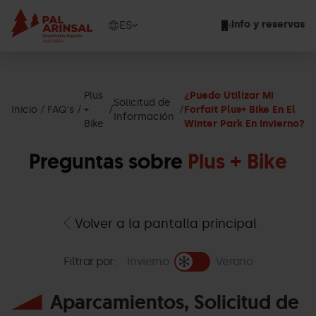
Pasar
al
Show
ES
Info y reservas
contenido
available
principal
languages
Mostrar
mensaje
Plus
¿Puedo Utilizar Mi
Solicitud de
Inicio
FAQ's
+
Forfait Plus+ Bike En El
Información
Bike
Winter Park En Invierno?
Preguntas sobre
Plus + Bike
Volver a la pantalla principal
Filtrar por:
Invierno
Verano
Aparcamientos, Solicitud de