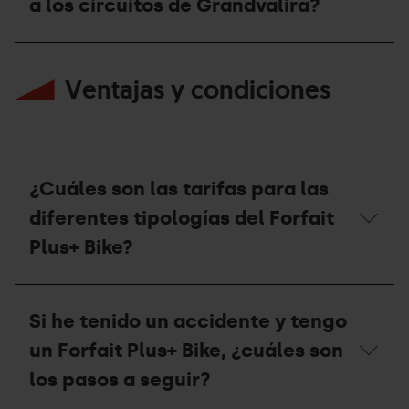
a los circuitos de Grandvalira?
y
Plus+
a
Bike
dónde
en
¿Con
me
el
el
debo
Winter
Ventajas y condiciones
Forfait
dirigir?
Park
Plus+
en
Bike
invierno?
puedo
ir
a
los
¿Cuáles son las tarifas para las
circuitos
de
diferentes tipologías del Forfait
Grandvalira?
Plus+ Bike?
¿Cuáles
son
Si he tenido un accidente y tengo
las
tarifas
un Forfait Plus+ Bike, ¿cuáles son
para
las
los pasos a seguir?
diferentes
tipologías