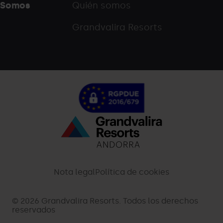
Somos
Quién somos
Grandvalira Resorts
Menú
inferior
-
Nota legal
Política de cookies
palarinsal.com
© 2026 Grandvalira Resorts. Todos los derechos
reservados