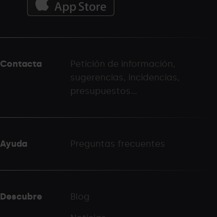
Menú
del
peu
Contacta
Petición de información,
-
sugerencias, incidencias,
palarinsal.com
presupuestos...
Ayuda
Preguntas frecuentes
Descubre
Blog