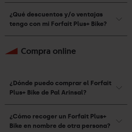
del
Si
Forfait
he
¿Qué descuentos y/o ventajas
Plus+
tenido
Bike?
un
tengo con mi Forfait Plus+ Bike?
accidente
y
tengo
¿Qué
un
descuentos
Forfait
Compra online
y/o
Plus+
ventajas
Bike,
tengo
¿cuáles
con
son
mi
los
Forfait
pasos
Plus+
¿Dónde puedo comprar el Forfait
a
Bike?
seguir?
Plus+ Bike de Pal Arinsal?
¿Dónde
puedo
¿Cómo recoger un Forfait Plus+
comprar
el
Bike en nombre de otra persona?
Forfait