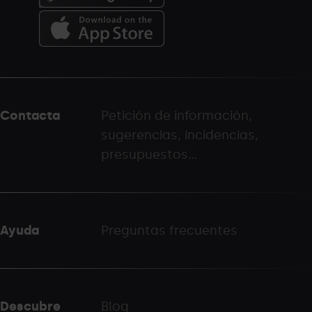
Menú
del
peu
Contacta
Petición de información,
-
sugerencias, incidencias,
palarinsal.com
presupuestos...
Ayuda
Preguntas frecuentes
Descubre
Blog