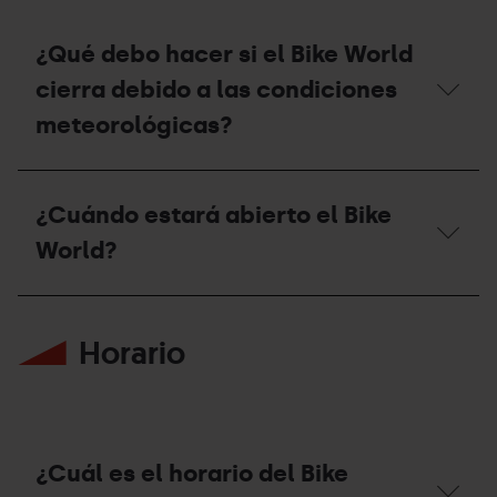
¿Qué debo hacer si el Bike World
cierra debido a las condiciones
meteorológicas?
¿Qué
debo
¿Cuándo estará abierto el Bike
hacer
si
World?
el
Bike
World
¿Cuándo
cierra
estará
debido
Horario
abierto
a
el
las
Bike
condiciones
World?
meteorológicas?
¿Cuál es el horario del Bike