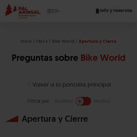
Pasar
al
Show
ES
Info y reservas
contenido
available
principal
languages
Mostrar
mensaje
Inicio
FAQ's
Bike World
Apertura y Cierre
Preguntas sobre
Bike World
Volver a la pantalla principal
Filtrar por:
Invierno
Verano
Apertura y Cierre